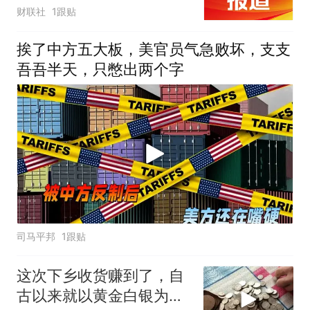
息担忧
财联社
1跟贴
财经
挨了中方五大板，美官员气急败坏，支支
吾吾半天，只憋出两个字
司马平邦
1跟贴
这次下乡收货赚到了，自
古以来就以黄金白银为富