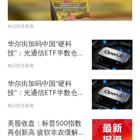
每日经济新闻
华尔街加码中国“硬科
技”：光通信ETF半数仓位
押注，明星ETF重仓长
每日经济新闻
鑫；OpenAI暂停下一代模
型部分研发；美联储9月
华尔街加码中国“硬科
加息概率降至44%，金价
技”：光通信ETF半数仓位
涨破4300美元｜一周国际
押注，明星ETF重仓长
每日经济新闻
财经
鑫；OpenAI暂停下一代模
型部分研发；美联储9月
美股收盘：标普500指数
加息概率降至44%，金价
再创新高 疲软非农缓解加
涨破4300美元 | 一周国际