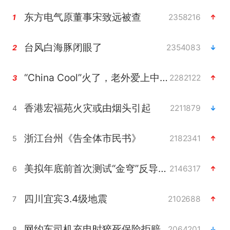
东方电气原董事宋致远被查
2358216
1
台风白海豚闭眼了
2354083
2
“China Cool”火了，老外爱上中国避暑游
2282122
3
香港宏福苑火灾或由烟头引起
2211879
4
浙江台州《告全体市民书》
2182341
5
美拟年底前首次测试“金穹”反导系统
2146317
6
四川宜宾3.4级地震
2102688
7
网约车司机充电时猝死保险拒赔
2064201
8