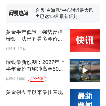
了……
台风"白海豚"中心附近最大风
力已达15级 最新研判
佛山一中学招聘物理教师，笔
试前13名均遭淘汰？教育局：
已叫停招聘，成立调查组全面
笔试第一被第二名传话劝弃考
黄金半年低迷后强势反弹
核查
官方通报
瑞银、法巴齐看多金价冲
那个在床头放菜刀的女孩，
热
击5000美元
因老师一句“跟我回家”改写了
财联社
1跟贴
人生
瑞银最新预测：2027年上
半年金价有望冲高至5000
美元
每日经济新闻
APP专享
黄金创今年以来最佳表现