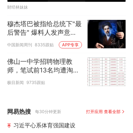
财经林妹妹
穆杰塔巴被指给总统下"最
后警告" 爆料人发声意味
深长
中国新闻周刊
8335跟贴
APP专享
佛山一中学招聘物理教
师，笔试前13名均遭淘
汰？教育局：已叫停招
极目新闻
9735跟贴
聘，成立调查组全面核查
网易热搜
每30分钟更新
打开应用 查看全部
习近平心系体育强国建设