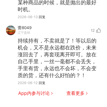
某种商品的时候，就是抛出的最好
时机。
2026-06-13
回复
蕾8049
12
辽宁盘锦
持续持有，不卖就是了！等以后的
机会，又不是永远都在跌价，未来
涨回去了，再套现离开即可。放在
自己手里，一丝一毫都不会丢失，
手里有货，永远也不会坏，不会变
那个在床头放菜刀的女孩，
热
质的货，还有什么好怕的？！
因老师一句“跟我回家”改写了
2026-06-12
回复
人生
费大厨“全国小炒肉大王”称
新
号，仅凭视频评出？中国烹饪
App内参与讨论
查看更多
协会回应
搬家报价570元，搬到楼下交
5060元才肯搬上楼！女子傻眼