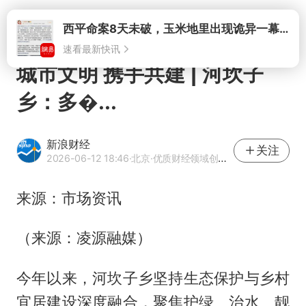
打开
西平命案8天未破，玉米地里出现诡异一幕，我突然想起了欧金中
速看最新快讯
城市文明 携手共建 | 河坎子
乡：多�...
新浪财经
关注
2026-06-12 18:46
·北京
·优质财经领域创作者
来源：市场资讯
（来源：凌源融媒）
今年以来，河坎子乡坚持生态保护与乡村
宜居建设深度融合，聚焦护绿、治水、靓