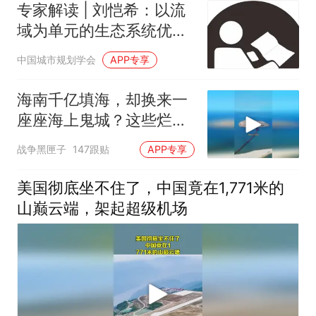
专家解读 | 刘恺希：以流
域为单元的生态系统优化
——筑牢美丽中国建设的
中国城市规划学会
APP专享
生态根基
海南千亿填海，却换来一
座座海上鬼城？这些烂摊
子未来该何去何从
战争黑匣子
147跟贴
APP专享
美国彻底坐不住了，中国竟在1,771米的
山巅云端，架起超级机场