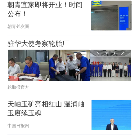
朝青宜家即将开业！时间
公布！
朝青邻友圈
驻华大使考察轮胎厂
轮胎报官方
天岫玉矿亮相红山 温润岫
玉赓续玉魂
中国日报网