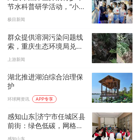
节水科普研学活动，“小手
拉大手”助推节水型城区建
极目新闻
设
群众提供溶洞污染问题线
索，重庆生态环境局兑现
500元奖励
上游新闻
湖北推进湖泊综合治理保
护
环球网资讯
APP专享
感知山东|济宁市任城区县
前街：绿色低碳，网格倡
环保
感知山东