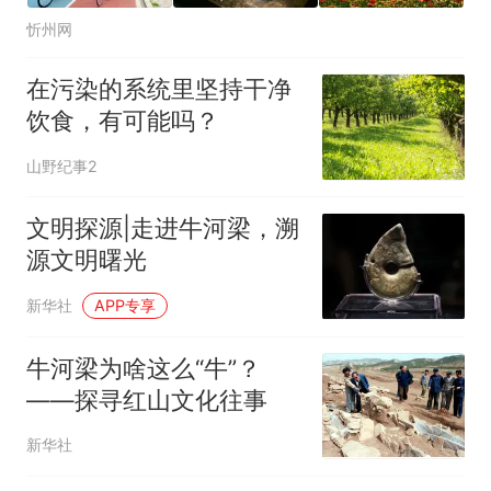
忻州网
在污染的系统里坚持干净
饮食，有可能吗？
山野纪事2
文明探源|走进牛河梁，溯
源文明曙光
新华社
APP专享
牛河梁为啥这么“牛”？
——探寻红山文化往事
新华社