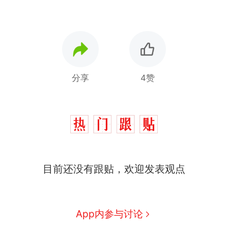
分享
4赞
目前还没有跟贴，欢迎发表观点
那个在床头放菜刀的女孩，
热
因老师一句“跟我回家”改写了
人生
费大厨“全国小炒肉大王”称
新
App内参与讨论
号，仅凭视频评出？中国烹饪