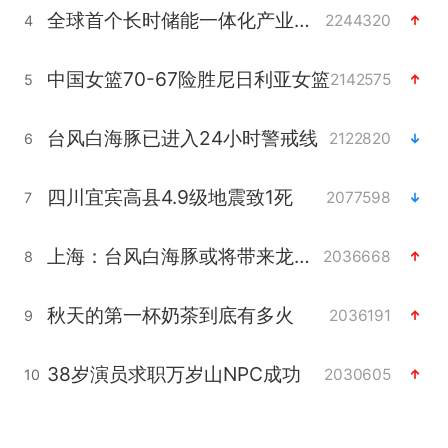
全球首个长时储能一体化产业园量产
2244320
4
中国女篮70-67险胜尼日利亚女篮
2142575
5
台风白海豚已进入24小时警戒线
2122820
6
四川宜宾高县4.9级地震致1死
2077598
7
上海：台风白海豚或将带来龙卷风
2036668
8
秋天的第一杯奶茶到底有多火
2036191
9
38岁演员求职万岁山NPC成功
2030605
10