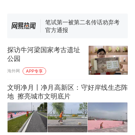
协会回应
美国渔民钓获鲨鱼徒手将其拽
回大海 目击者直呼震惊 （视频
来源：参考消息）
笔试第一被第二名传话劝弃考
官方通报
佛山一中学招聘物理教师，笔
试前13名均遭淘汰？教育局：
探访牛河梁国家考古遗址
已叫停招聘，成立调查组全面
台风"白海豚"中心附近最大风
公园
核查
力已达15级 最新研判
那个在床头放菜刀的女孩，
热
海外网
APP专享
因老师一句“跟我回家”改写了
人生
文明净月丨净月高新区：守好岸线生态阵
地 擦亮城市文明底片