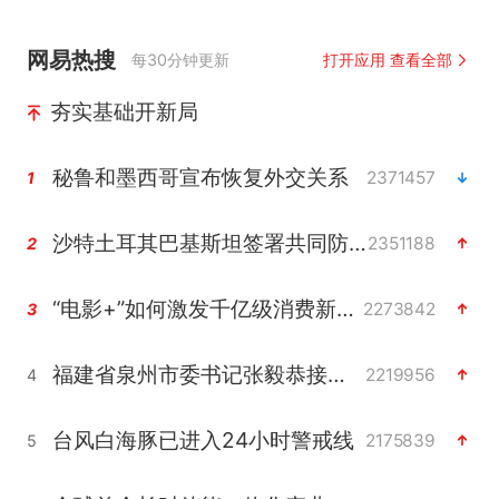
网易热搜
每30分钟更新
打开应用 查看全部
夯实基础开新局
秘鲁和墨西哥宣布恢复外交关系
2371457
1
沙特土耳其巴基斯坦签署共同防务协议
2351188
2
“电影+”如何激发千亿级消费新活力？
2273842
3
福建省泉州市委书记张毅恭接受纪律审查和监察调查
2219956
4
台风白海豚已进入24小时警戒线
2175839
5