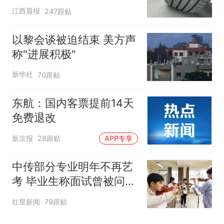
修理店铺换胎价格高达千
江西晨报
247跟贴
元，官方发布情况通报
以黎会谈被迫结束 美方声
称"进展积极"
新华社
70跟贴
东航：国内客票提前14天
免费退改
新京报
28跟贴
APP专享
中传部分专业明年不再艺
考 毕业生称面试曾被问
“如何策划晚会” 专家：遏
红星新闻
79跟贴
制“艺考捷径化”