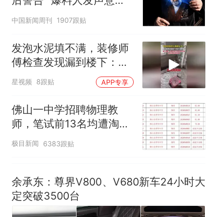
后警告" 爆料人发声意味
试前13名均遭淘汰？教育局：
深长
中国新闻周刊
1907跟贴
已叫停招聘，成立调查组全面
台风"白海豚"中心附近最大风
核查
力已达15级 最新研判
发泡水泥填不满，装修师
享界G9车型预售价公布：
傅检查发现漏到楼下：出
43.98万起
风口未延伸到外墙
那个在床头放菜刀的女孩，
热
星视频
8跟贴
APP专享
因老师一句“跟我回家”改写了
人生
佛山一中学招聘物理教
师，笔试前13名均遭淘
汰？教育局：已叫停招
极目新闻
6383跟贴
聘，成立调查组全面核查
余承东：尊界V800、V680新车24小时大
定突破3500台