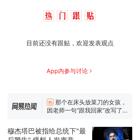
目前还没有跟贴，欢迎发表观点
App内参与讨论
那个在床头放菜刀的女孩，
热
因老师一句“跟我回家”改写了
人生
费大厨“全国小炒肉大王”称
新
号，仅凭视频评出？中国烹饪
协会回应
笔试第一被第二名传话劝弃考
官方通报
穆杰塔巴被指给总统下"最
佛山一中学招聘物理教师，笔