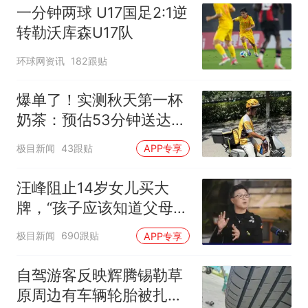
一分钟两球 U17国足2:1逆
转勒沃库森U17队
环球网资讯
182跟贴
爆单了！实测秋天第一杯
奶茶：预估53分钟送达，
实际耗时92分钟
极目新闻
43跟贴
APP专享
汪峰阻止14岁女儿买大
牌，“孩子应该知道父母的
不易”，称自己买衣服80%
极目新闻
690跟贴
APP专享
都在淘宝
自驾游客反映辉腾锡勒草
原周边有车辆轮胎被扎，