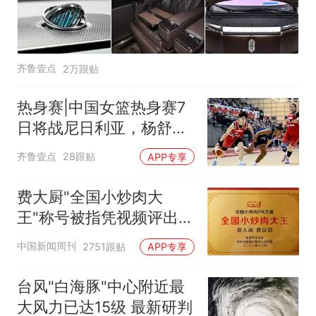
齐鲁壹点
2万跟贴
热身赛|中国女篮热身赛7
日将战尼日利亚，杨舒予
有望出战
齐鲁壹点
28跟贴
APP专享
费大厨"全国小炒肉大
王"称号被指凭视频评出
官方回应
中国新闻周刊
2751跟贴
APP专享
台风"白海豚"中心附近最
大风力已达15级 最新研判