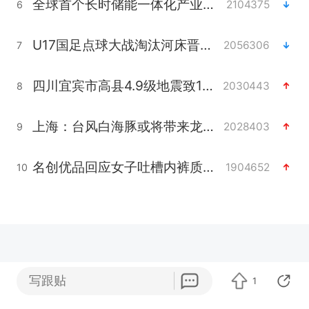
全球首个长时储能一体化产业园量产
2104375
6
U17国足点球大战淘汰河床晋级决赛
2056306
7
四川宜宾市高县4.9级地震致1人死亡
2030443
8
上海：台风白海豚或将带来龙卷风
2028403
9
名创优品回应女子吐槽内裤质量差
1904652
10
写跟贴
1