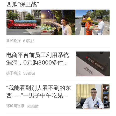
西瓜“保卫战”
新民晚报
61跟贴
电商平台前员工利用系统
漏洞，0元购3000多件家
电！
扬子晚报
58跟贴
“我能看到别人看不到的东
西……”一男子中午吃见手
青没事，晚上再吃却出现
环球网资讯
62跟贴
幻觉被紧急送医！