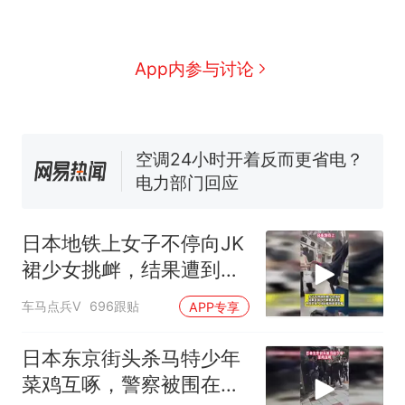
国大使骑行绕了几乎整个国境
搬家报价570元，搬到楼下交
线一圈，还曾两次到中国寻根
5060元才肯搬上楼！女子傻眼
了……
视频丨只要一枚命中就能让航
App内参与讨论
母瘫痪 轰-6J实力有多强？
空调24小时开着反而更省电？
电力部门回应
佛山一中学招聘物理教师，笔
试前13名均遭淘汰？教育局：
已叫停招聘，成立调查组全面
十多万人报名的考试，成绩
热
核查
全部作废，公平么？
日本地铁上女子不停向JK
裙少女挑衅，结果遭到对
方狠狠反击
车马点兵V
696跟贴
APP专享
日本东京街头杀马特少年
菜鸡互啄，警察被围在人