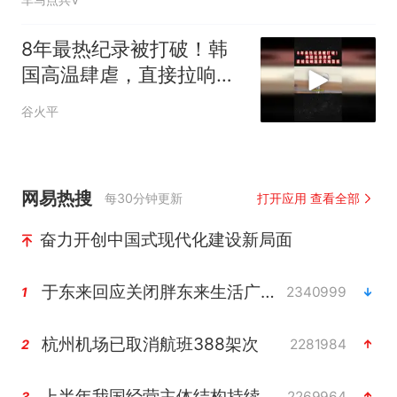
8年最热纪录被打破！韩
国高温肆虐，直接拉响国
家灾难警报03
谷火平
网易热搜
每30分钟更新
打开应用 查看全部
奋力开创中国式现代化建设新局面
于东来回应关闭胖东来生活广场店
2340999
1
杭州机场已取消航班388架次
2281984
2
上半年我国经营主体结构持续优化
2269964
3