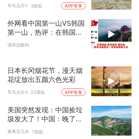
群里插不上手
车马点兵V
3跟贴
APP专享
外网看中国第一山VS韩国
第一山，热评：在韩国土
堆也算山？
强哥说数码
日本长冈烟花节，漫天烟
花绽放出五颜六色光彩
车马点兵V
22跟贴
APP专享
美国突然发现：中国捡垃
圾发大了！中国：晚了！
我一年白捡4亿吨
离离言几许
7跟贴