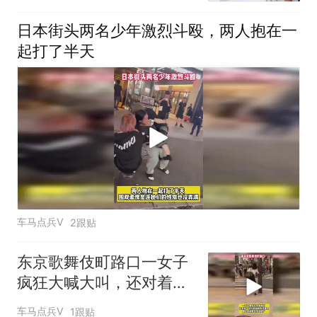
日本街头两名少年激烈斗殴，两人抱在一
起打了半天
车马点兵V
2跟贴
东京歌舞伎町路口一女子
疯狂大喊大叫，还对着电
线杆张牙舞爪
车马点兵V
1跟贴