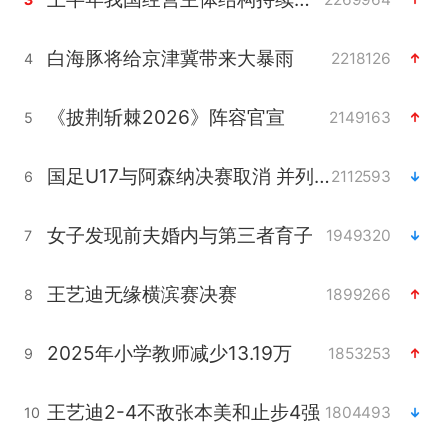
白海豚将给京津冀带来大暴雨
2218126
4
《披荆斩棘2026》阵容官宣
2149163
5
国足U17与阿森纳决赛取消 并列冠军
2112593
6
女子发现前夫婚内与第三者育子
1949320
7
王艺迪无缘横滨赛决赛
1899266
8
2025年小学教师减少13.19万
1853253
9
王艺迪2-4不敌张本美和止步4强
1804493
10