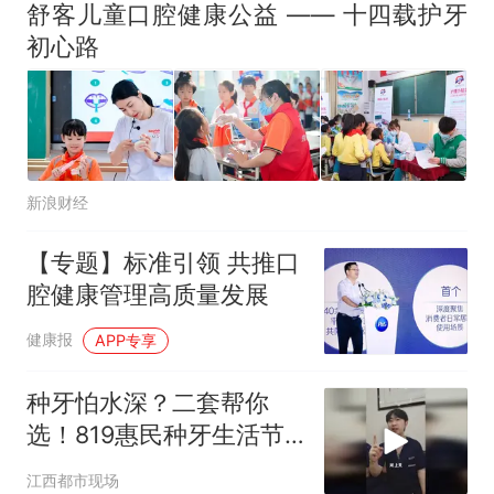
舒客儿童口腔健康公益 —— 十四载护牙
初心路
新浪财经
【专题】标准引领 共推口
腔健康管理高质量发展
健康报
APP专享
种牙怕水深？二套帮你
选！819惠民种牙生活节
正式开始
江西都市现场