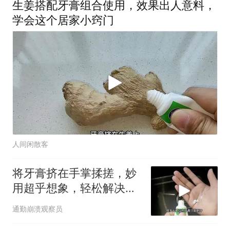
假，构建“周五半天+周末
生姜搭配牙膏组合使用，效果出人意料，
+年假”短途度假模式
学会这个居家小窍门
人间闲散客
将牙膏挤在手掌揉搓，妙
用超乎想象，轻松解决不
少日常困扰
通勤崩溃观察员