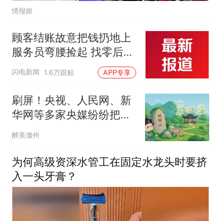
情报姬
顾客结账故意把钱扔地上
服务员弯腰捡起 找零后照
原样扔回去 老板称：服务
闪电新闻
1.6万跟贴
APP专享
员是我儿子 他没做错 奖
励100元
刷屏！央视、人民网、新
华网等多家央媒纷纷把镜
头对准滁州！
醉美滁州
为何高级资深水管工在固定水龙头时要挤
入一头牙膏？