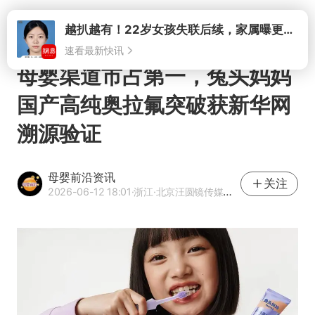
打开
母婴渠道市占第一，兔头妈妈
国产高纯奥拉氟突破获新华网
溯源验证
母婴前沿资讯
关注
2026-06-12 18:01
·浙江
·北京汪圆镜传媒科技有限公司编辑