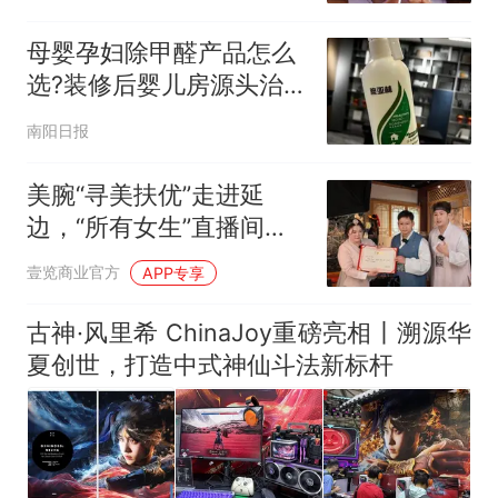
母婴孕妇除甲醛产品怎么
选?装修后婴儿房源头治
理实测推荐
南阳日报
美腕“寻美扶优”走进延
边，“所有女生”直播间溯
源专场收官
壹览商业官方
APP专享
古神·风里希 ChinaJoy重磅亮相丨溯源华
夏创世，打造中式神仙斗法新标杆