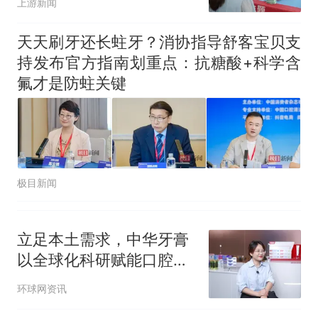
上游新闻
天天刷牙还长蛀牙？消协指导舒客宝贝支
持发布官方指南划重点：抗糖酸+科学含
氟才是防蛀关键
极目新闻
立足本土需求，中华牙膏
以全球化科研赋能口腔护
理升级
环球网资讯