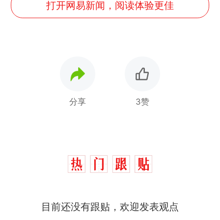
打开网易新闻，阅读体验更佳
分享
3赞
西班牙飞地休达边境，摩洛
热
哥士兵搬起大石块投向移民引
争议，此前一天内数万人从摩
男子上山采菌偶然发现鸡枞
新
洛哥涌入西班牙
菌窝，原地守1天等它长大：挖
了140多朵
美国一场追捕行动中，一男子
目前还没有跟贴，欢迎发表观点
在车辆行驶中爬上车顶跳舞。
（新京报）