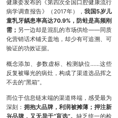
健康委发布的《第四次全国口腔健康流行
病学调查报告》（2017年），
我国5岁儿
童乳牙龋患率高达70.9%，防蛀是高频刚
需；
另一边却是混乱的市场供给——同质
化营销话术铺天盖地，却少有可追溯、可
验证的功效证据。
概念添加、参数虚标、检测缺位……这些
反复被曝光的病灶，构成了渠道选品挥之
不去的“黑箱”。
而位于信息链末端的渠道终端，感受最为
深刻：
拥抱大品牌，利润被摊薄；押注新
兴品牌，又无异于“盲选”。
缺乏统一的检