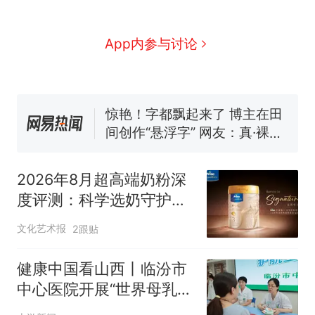
费大厨“全国小炒肉大王”称
号，仅凭视频评出？中国烹饪
协会回应
笔试第一被第二名传话劝弃考
App内参与讨论
官方通报
惊艳！字都飘起来了 博主在田
间创作“悬浮字” 网友：真·裸眼
3D！
西班牙飞地休达边境，摩洛
热
哥士兵搬起大石块投向移民引
争议，此前一天内数万人从摩
洛哥涌入西班牙
2026年8月超高端奶粉深
度评测：科学选奶守护宝
宝健康
文化艺术报
2跟贴
健康中国看山西丨临汾市
中心医院开展“世界母乳喂
养周”科普义诊活动