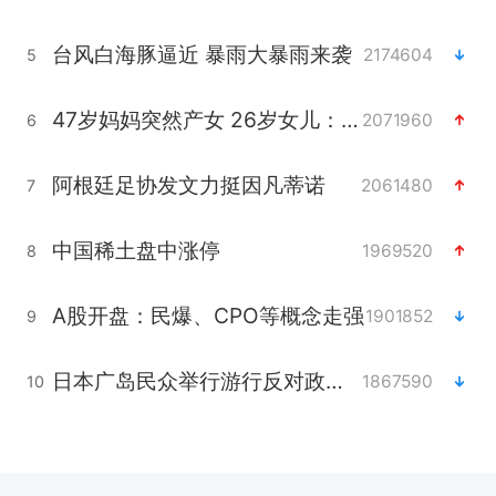
台风白海豚逼近 暴雨大暴雨来袭
2174604
5
47岁妈妈突然产女 26岁女儿：很震惊
2071960
6
阿根廷足协发文力挺因凡蒂诺
2061480
7
中国稀土盘中涨停
1969520
8
A股开盘：民爆、CPO等概念走强
1901852
9
日本广岛民众举行游行反对政府行径
1867590
10