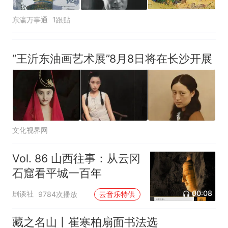
东瀛万事通
1跟贴
“王沂东油画艺术展”8月8日将在长沙开展
文化视界网
Vol. 86 山西往事：从云冈
石窟看平城一百年
00:08
剧谈社
9784次播放
云音乐特供
藏之名山丨崔寒柏扇面书法选