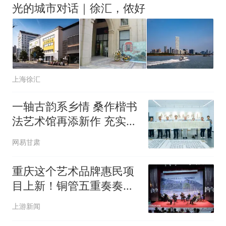
光的城市对话｜徐汇，侬好
上海徐汇
一轴古韵系乡情 桑作楷书
法艺术馆再添新作 充实榆
中文艺馆藏
网易甘肃
重庆这个艺术品牌惠民项
目上新！铜管五重奏奏响
群星小剧场
上游新闻