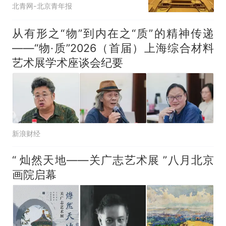
那个在床头放菜刀的女孩，
热
北青网-北京青年报
因老师一句“跟我回家”改写了
人生
从有形之“物”到内在之“质”的精神传递
——“物·质”2026（首届）上海综合材料
艺术展学术座谈会纪要
新浪财经
“ 灿然天地——关广志艺术展 ”八月北京
画院启幕