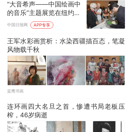
“大音希声——中国绘画中
的音乐”主题展览在纽约举
行
中国日报网
APP专享
王军水彩画赏析：水染西疆描百态，笔凝
风物载千秋
蓝鹰书画
连环画四大名旦之首，惨遭书局老板压
榨，46岁病逝