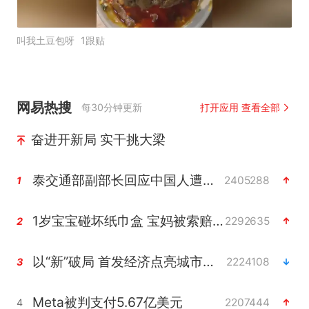
叫我土豆包呀
1跟贴
网易热搜
每30分钟更新
打开应用 查看全部
奋进开新局 实干挑大梁
泰交通部副部长回应中国人遭歧视手势
2405288
1
1岁宝宝碰坏纸巾盒 宝妈被索赔924元
2292635
2
以“新”破局 首发经济点亮城市消费活力
2224108
3
Meta被判支付5.67亿美元
2207444
4