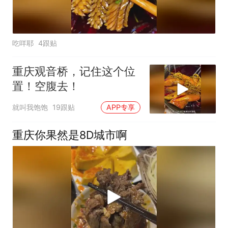
吃咩耶
4跟贴
重庆观音桥，记住这个位
置！空腹去！
就叫我饱饱
19跟贴
APP专享
重庆你果然是8D城市啊