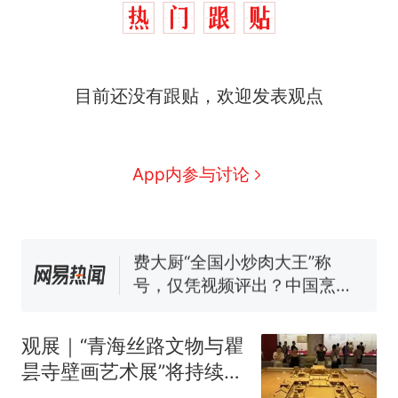
目前还没有跟贴，欢迎发表观点
那个在床头放菜刀的女孩，
热
因老师一句“跟我回家”改写了
人生
制裁瓜子饺子，美国怕什
新
App内参与讨论
么？
费大厨“全国小炒肉大王”称
号，仅凭视频评出？中国烹饪
协会回应
男子上山采菌偶然发现鸡枞菌
窝，原地守1天等它长大：挖了
140多朵
美国渔民钓获鲨鱼徒手将其拽
回大海 目击者直呼震惊 （视频
观展｜“青海丝路文物与瞿
来源：参考消息）
笔试第一被第二名传话劝弃考
昙寺壁画艺术展”将持续至
官方通报
8月31日