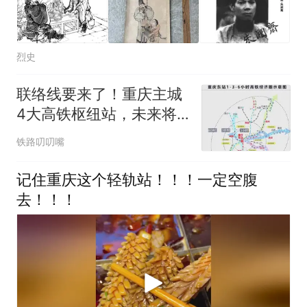
烈史
联络线要来了！重庆主城
4大高铁枢纽站，未来将
高效互通！
铁路叨叨嘴
记住重庆这个轻轨站！！！一定空腹
去！！！