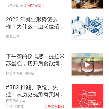
大致命错误
心事寄山海
APP专享
2026 年就业形势怎么
样？为什么一边岗位招不
满，一边千万人找不到工
度看全球
作？
下午茶的仪式感，提拉米
苏蛋糕，切开后食欲满
满！
搞笑奇奇酱
4跟贴
#382 推翻、改造、失
控：从历史视角看美国的
中东介入和事与愿违
声东击西etw
00:03
1.7万次播放
云音乐特供