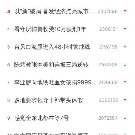
以“新”破局 首发经济点亮城市消费活力
2307698
3
看守所辅警收受10万获刑1年
2306191
4
台风白海豚进入48小时警戒线
2198198
5
陈熠被张本美和连扳三局逆转
2163308
6
李亚鹏向地铁吐血女孩捐99999元
2126660
7
多地要求领导干部带头休假
2096155
8
感觉全东北都在等7号
2072584
9