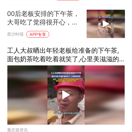
00后老板安排的下午茶，
大哥吃了觉得很开心，网
友：年轻人吃的喝的就是
星沙时报
APP专享
不一样
工人大叔晒出年轻老板给准备的下午茶,
面包奶茶吃着吃着就笑了,心里美滋滋的,
网友:还别说柠檬水清热解毒口感好,面包
补充糖分热量,简直完美
重庆观资讯