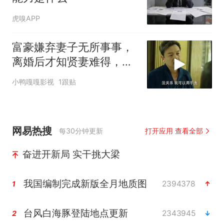
虎嗅APP
富豪嫌弃妻子无所事事，
离婚后才知贤妻难得，秦
岚实力演绎
小鸭嘎嘎影视
1跟贴
网易热搜
每30分钟更新
打开应用 查看全部
奋进开新局 实干挑大梁
我国编制完成新版全月地质图
2394378
1
台风白海豚登陆地点更新
2343945
2