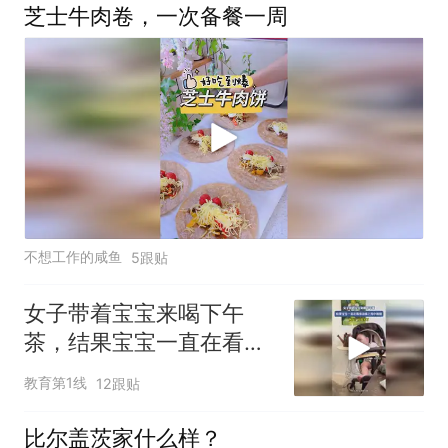
芝士牛肉卷，一次备餐一周
不想工作的咸鱼
5跟贴
女子带着宝宝来喝下午
茶，结果宝宝一直在看旁
边桌上的小姐姐
教育第1线
12跟贴
比尔盖茨家什么样？