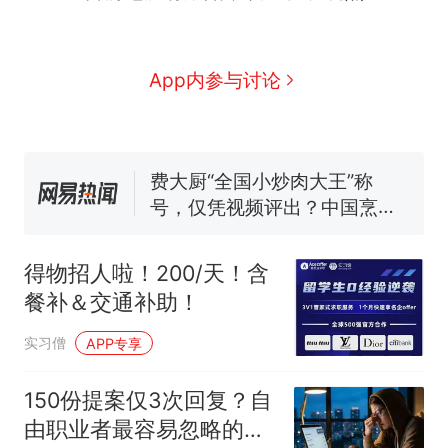
那个在床头放菜刀的女孩，
热
因老师一句“跟我回家”改写了
人生
制裁瓜子饺子，美国怕什
新
App内参与讨论
么？
费大厨“全国小炒肉大王”称
号，仅凭视频评出？中国烹饪
协会回应
男子上山采菌偶然发现鸡枞菌
窝，原地守1天等它长大：挖了
140多朵
美国渔民钓获鲨鱼徒手将其拽
回大海 目击者直呼震惊 （视频
得物招人啦！200/天！含
来源：参考消息）
笔试第一被第二名传话劝弃考
餐补＆交通补助！
官方通报
那个在床头放菜刀的女孩，
热
实习僧
APP专享
因老师一句“跟我回家”改写了
人生
150份提案仅3次回复？自
由职业者最容易忽略的三