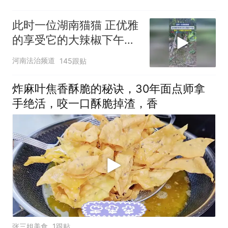
此时一位湖南猫猫 正优雅
的享受它的大辣椒下午
茶，网友：小猫都比我能
河南法治频道
145跟贴
吃辣
炸麻叶焦香酥脆的秘诀，30年面点师拿
手绝活，咬一口酥脆掉渣，香
张三姐美食
1跟贴