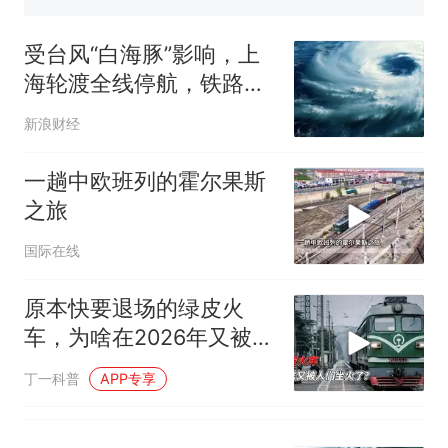
那个在床头放菜刀的女孩，
热
因老师一句“跟我回家”改写了
受台风“白海豚”影响，上
人生
海轮渡全线停航，铁路民
航部分线路航班调整
新浪财经
一趟中欧班列的霍尔果斯
之旅
国际在线
原本快要退场的绿皮火
车，为啥在2026年又被人
们坐火了？
丁一科普
APP专享