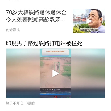
70岁大叔铁路退休退休金
令人羡慕照顾高龄双亲感
慨未来支持安
勿念影视
印度男子路过铁路打电话被撞死
脑子不开心
3跟贴