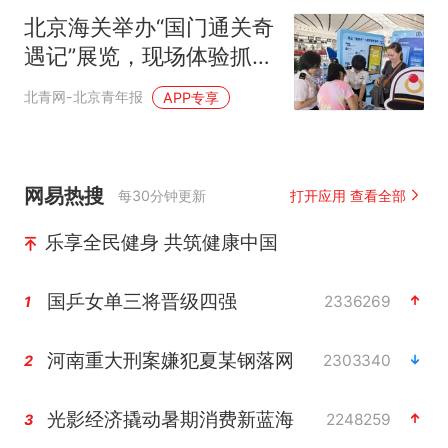
北京海关举办“国门通关奇
遇记”展览，现场体验抓
“纳米级刺客”
北青网-北京青年报
APP专享
网易热搜
每30分钟更新
打开应用 查看全部
乐享全民健身 共筑健康中国
国乒女单三将晋级四强
2336269
1
河南重大刑案嫌犯夏某钢落网
2303340
2
光影经济撬动暑期消费新蓝海
2248259
3