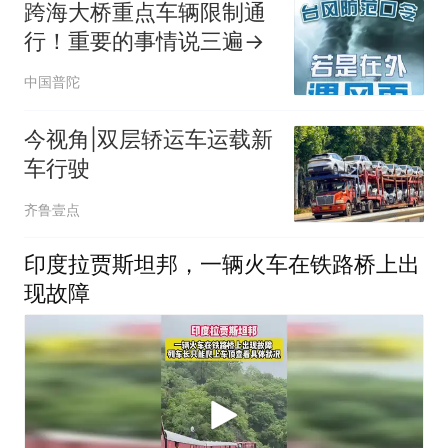
跨海大桥重点车辆限制通
行！重要的事情说三遍→
中国普陀
今视角|双层轿运车运载新
车行驶
齐鲁壹点
印度拉贾斯坦邦，一辆火车在铁路桥上出
现故障