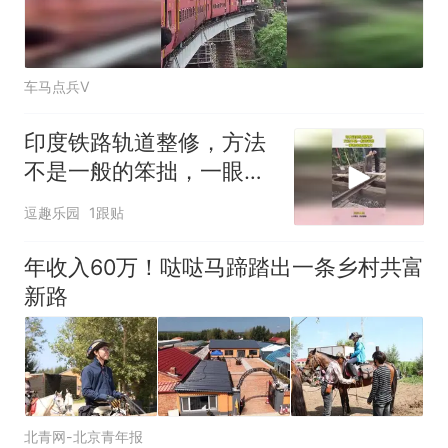
车马点兵V
印度铁路轨道整修，方法
不是一般的笨拙，一眼看
出国家实力
逗趣乐园
1跟贴
年收入60万！哒哒马蹄踏出一条乡村共富
新路
北青网-北京青年报