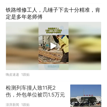
铁路维修工人，几锤子下去十分精准，肯
定是多年老师傅
嗨皮速递
1跟贴
检测列车撞人致11死2
伤，外包单位被罚1.5万元
澎湃新闻
1跟贴