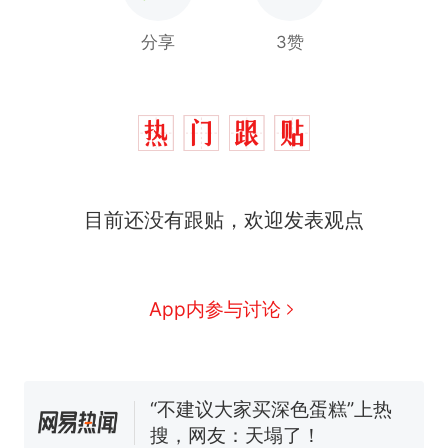
分享
3赞
那个在床头放菜刀的女孩，
热
因老师一句“跟我回家”改写了
人生
搬家报价570元，搬到楼下
新
目前还没有跟贴，欢迎发表观点
交5060元才肯搬上楼！女子傻
眼了……
空调24小时开着反而更省电？
电力部门回应
佛山一中学招聘物理教师，笔
App内参与讨论
试前13名均遭淘汰？教育局：
已叫停招聘，成立调查组全面
十多万人报名的考试，成绩全
核查
部作废，公平么？
“不建议大家买深色蛋糕”上热
搜，网友：天塌了！