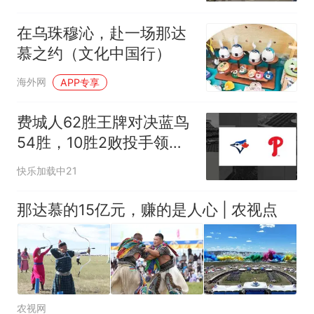
在乌珠穆沁，赴一场那达
慕之约（文化中国行）
海外网
APP专享
费城人62胜王牌对决蓝鸟
54胜，10胜2败投手领衔
主场首战
快乐加载中21
那达慕的15亿元，赚的是人心 | 农视点
农视网