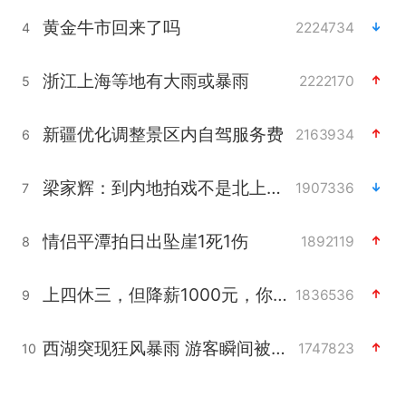
黄金牛市回来了吗
2224734
4
浙江上海等地有大雨或暴雨
2222170
5
新疆优化调整景区内自驾服务费
2163934
6
梁家辉：到内地拍戏不是北上是回归
1907336
7
情侣平潭拍日出坠崖1死1伤
1892119
8
上四休三，但降薪1000元，你接受吗？
1836536
9
西湖突现狂风暴雨 游客瞬间被浇透
1747823
10