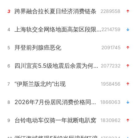
跨界融合拉长夏日经济消费链条
2289558
3
上海轨交全网络地面高架区段限速运行
2214759
4
拜登前列腺癌恶化
2091745
5
四川宜宾5.5级地震后余震为何不断
2077232
6
“伊斯兰版北约”出现
1958456
7
2026年7月份居民消费价格同比上涨0.5%
1866063
8
台铃电动车仅骑一年就断电趴窝
1830962
9