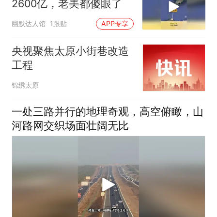
2600亿，老美都傻眼了
幽默达人馆
1跟贴
APP专享
央视聚焦太原小街巷改造
工程
锦绣太原
一处三路并行的地理奇观，高空俯瞰，山
河路网交织场面壮阔无比