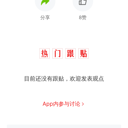
分享
8赞
十多万人报名的考试，成绩
热
全部作废，公平么？
搬家报价570元，搬到楼下
新
目前还没有跟贴，欢迎发表观点
交5060元才肯搬上楼！女子傻
眼了……
空调24小时开着反而更省电？
电力部门回应
视频丨只要一枚命中就能让航
App内参与讨论
母瘫痪 轰-6J实力有多强？
佛山一中学招聘物理教师，笔
试前13名均遭淘汰？教育局：