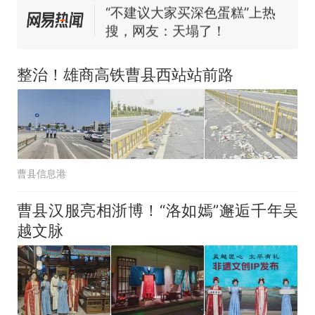
已叫停招聘，成立调查组全面
“不建议大家买深色蛋糕”上热
核查
搜，网友：天塌了！
十多万人报名的考试，成绩
热
全部作废，公平么？
整治！雄商高铁曹县西站站前路
曹县信息港
曹县汉服亮相浙博！“洛如嫣”邂逅千年吴
越文脉