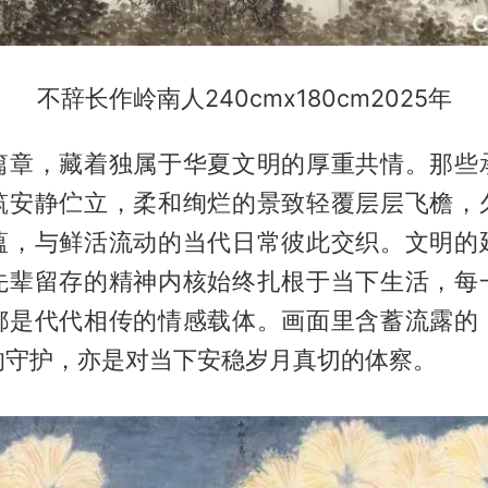
不辞长作岭南人240cmx180cm2025年
篇章，藏着独属于华夏文明的厚重共情。那些
筑安静伫立，柔和绚烂的景致轻覆层层飞檐，
蕴，与鲜活流动的当代日常彼此交织。文明的
先辈留存的精神内核始终扎根于当下生活，每
都是代代相传的情感载体。画面里含蓄流露的
的守护，亦是对当下安稳岁月真切的体察。