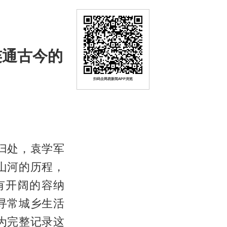
连通古今的
扫码去网易新闻APP浏览
归处，袁学军
山河的历程，
有开阔的容纳
寻常城乡生活
为完整记录这