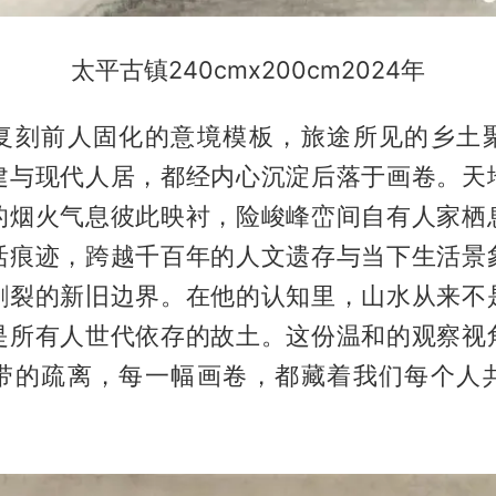
太平古镇240cmx200cm2024年
复刻前人固化的意境模板，旅途所见的乡土
建与现代人居，都经内心沉淀后落于画卷。天
的烟火气息彼此映衬，险峻峰峦间自有人家栖
活痕迹，跨越千百年的人文遗存与当下生活景
割裂的新旧边界。在他的认知里，山水从来不
是所有人世代依存的故土。这份温和的观察视
带的疏离，每一幅画卷，都藏着我们每个人