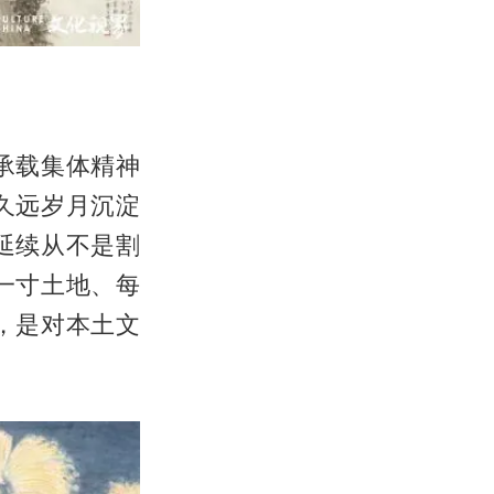
承载集体精神
久远岁月沉淀
延续从不是割
一寸土地、每
，是对本土文