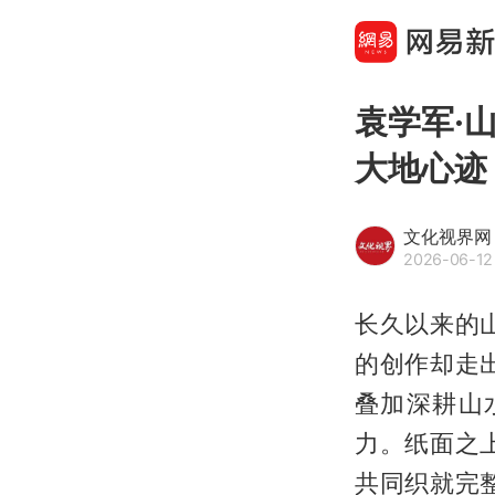
袁学军·
大地心迹
文化视界网
2026-06-12
长久以来的
的创作却走
叠加深耕山
力。纸面之
共同织就完