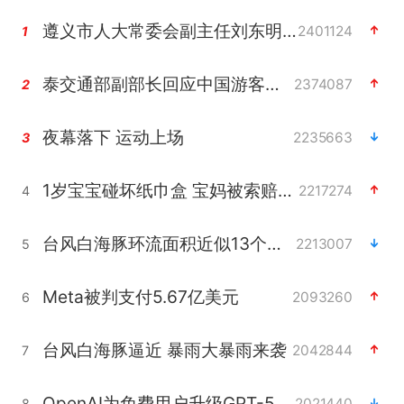
遵义市人大常委会副主任刘东明被查
2401124
1
泰交通部副部长回应中国游客遭歧视
2374087
2
夜幕落下 运动上场
2235663
3
1岁宝宝碰坏纸巾盒 宝妈被索赔924元
2217274
4
台风白海豚环流面积近似13个浙江
2213007
5
Meta被判支付5.67亿美元
2093260
6
台风白海豚逼近 暴雨大暴雨来袭
2042844
7
OpenAI为免费用户升级GPT-5.6 Luna
2021440
8