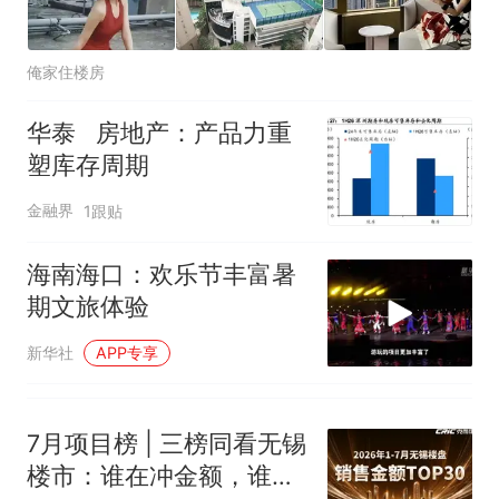
俺家住楼房
华泰 房地产：产品力重
塑库存周期
金融界
1跟贴
海南海口：欢乐节丰富暑
期文旅体验
新华社
APP专享
7月项目榜 | 三榜同看无锡
楼市：谁在冲金额，谁在