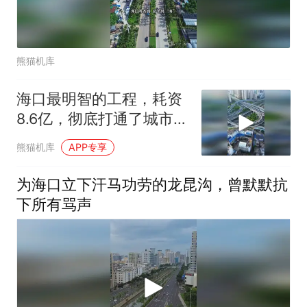
熊猫机库
海口最明智的工程，耗资
8.6亿，彻底打通了城市交
通的任督二脉
熊猫机库
APP专享
为海口立下汗马功劳的龙昆沟，曾默默抗
下所有骂声