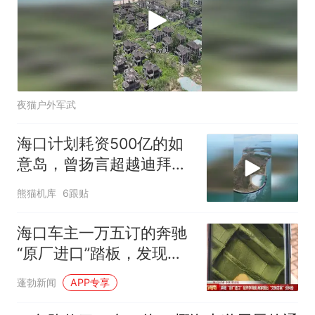
夜猫户外军武
海口计划耗资500亿的如
意岛，曾扬言超越迪拜，
现令人唏嘘不已道
熊猫机库
6跟贴
海口车主一万五订的奔驰
“原厂进口”踏板，发现瑕
疵不让退；4S店抛来“交
蓬勃新闻
APP专享
换方案”：接受瑕疵就免费
换水箱