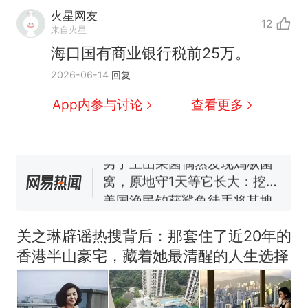
火星网友
12
那个在床头放菜刀的女孩，
热
来自火星
因老师一句“跟我回家”改写了
海口国有商业银行税前25万。
人生
制裁瓜子饺子，美国怕什
新
2026-06-14
回复
么？
费大厨“全国小炒肉大王”称
App内参与讨论
查看更多
号，仅凭视频评出？中国烹饪
协会回应
男子上山采菌偶然发现鸡枞菌
窝，原地守1天等它长大：挖了
140多朵
美国渔民钓获鲨鱼徒手将其拽
回大海 目击者直呼震惊 （视频
来源：参考消息）
笔试第一被第二名传话劝弃考
官方通报
关之琳辟谣热搜背后：那套住了近20年的
那个在床头放菜刀的女孩，
热
香港半山豪宅，藏着她最清醒的人生选择
因老师一句“跟我回家”改写了
人生