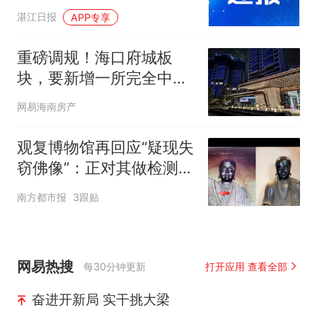
推荐+收费明细
湛江日报
APP专享
重磅调规！海口府城板
块，要新增一所完全中
学！
网易海南房产
观复博物馆再回应“疑现失
窃佛像”：正对其做检测，
暂未展出
南方都市报
3跟贴
网易热搜
每30分钟更新
打开应用 查看全部
奋进开新局 实干挑大梁