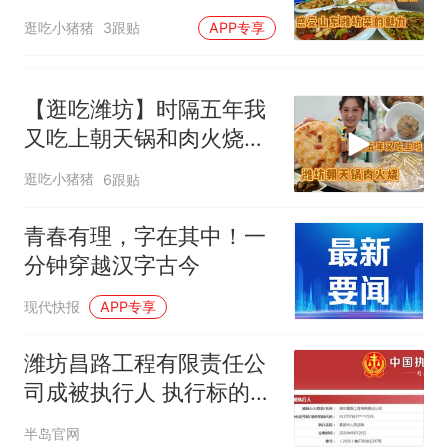
饼，蘸着鱼汤太香了
逛吃小猪猪
3跟贴
APP专享
【逛吃潍坊】时隔五年我
又吃上朝天锅和肉火烧
啦！就着肉汤嘎嘎香
逛吃小猪猪
6跟贴
青春有理，字在其中！一
分钟穿越汉字古今
现代快报
APP专享
潍坊昌路工程有限责任公
司成被执行人 执行标的
128500元
半岛官网