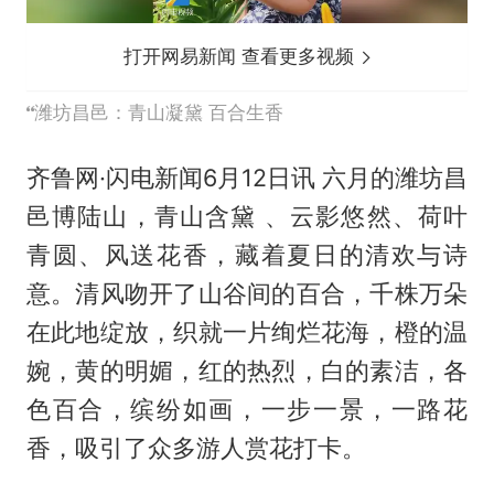
打开网易新闻 查看更多视频
潍坊昌邑：青山凝黛 百合生香
齐鲁网·闪电新闻6月12日讯 六月的潍坊昌
邑博陆山，青山含黛 、云影悠然、荷叶
青圆、风送花香，藏着夏日的清欢与诗
意。清风吻开了山谷间的百合，千株万朵
在此地绽放，织就一片绚烂花海，橙的温
婉，黄的明媚，红的热烈，白的素洁，各
色百合，缤纷如画，一步一景，一路花
香，吸引了众多游人赏花打卡。