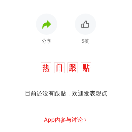
分享
5赞
制裁瓜子饺子，美国怕什
热
目前还没有跟贴，欢迎发表观点
么？
那个在床头放菜刀的女孩，
新
因老师一句“跟我回家”改写了
人生
费大厨“全国小炒肉大王”称
App内参与讨论
号，仅凭视频评出？中国烹饪