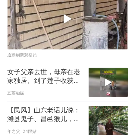
通勤崩溃观察员
女子父亲去世，母亲在老
家独居。到了莲子收获的
季节，邻里乡亲都自发前
五莲融媒
来帮忙干活
【民风】山东老话儿说：
潍县鬼子、昌邑猴儿，比
不上寿光的糟老头
年之父
24跟贴