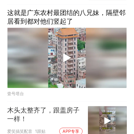
这就是广东农村最团结的八兄妹，隔壁邻
居看到都对他们竖起了
壹号塔台
木头太整齐了，跟盖房子
一样！
爱笑搞笑配音
1跟贴
APP专享