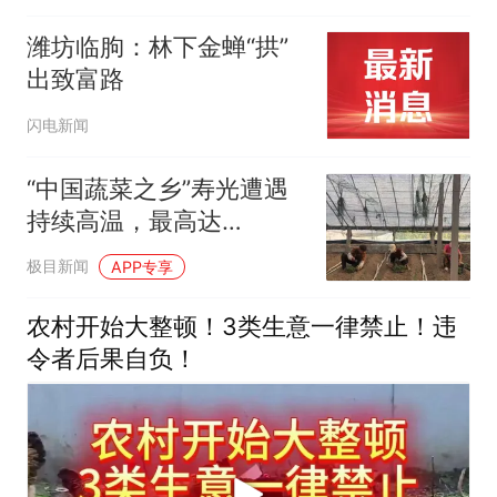
潍坊临朐：林下金蝉“拱”
出致富路
闪电新闻
“中国蔬菜之乡”寿光遭遇
持续高温，最高达
41.8℃！记者实探蔬菜大
极目新闻
APP专享
棚感觉像进“蒸笼”，有村
民称只能凌晨两点起来干
农村开始大整顿！3类生意一律禁止！违
活
令者后果自负！