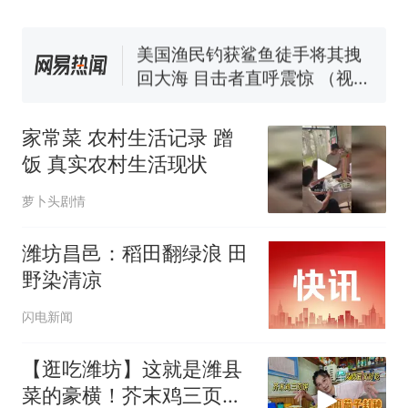
协会回应
男子上山采菌偶然发现鸡枞菌
窝，原地守1天等它长大：挖了
140多朵
美国渔民钓获鲨鱼徒手将其拽
回大海 目击者直呼震惊 （视频
来源：参考消息）
笔试第一被第二名传话劝弃考
官方通报
家常菜 农村生活记录 蹭
制裁瓜子饺子，美国怕什
热
饭 真实农村生活现状
么？
萝卜头剧情
潍坊昌邑：稻田翻绿浪 田
野染清凉
闪电新闻
【逛吃潍坊】这就是潍县
菜的豪横！芥末鸡三页