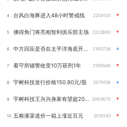
台风白海豚进入48小时警戒线
2254130
4
佛得角门将亮相智利俱乐部主场
2222860
5
中方回应是否在太平洋海底开采稀土
2160738
6
看守所辅警收受10万获刑1年
2106546
7
宇树科技发行价格150.80元/股
2079158
8
宇树科技王兴兴身家有望超200亿元
2063670
9
五粮液渠道价一箱上涨近百元
2010145
10