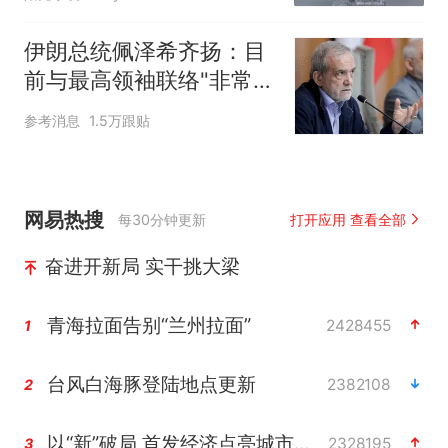
伊朗总统佩泽希齐扬：目
前与最高领袖联络"非常困
难"
参考消息
1.5万跟贴
网易热搜
每30分钟更新
打开应用 查看全部
奋进开新局 实干挑大梁
青海拉面告别“兰州拉面”
2428455
1
台风白海豚登陆地点更新
2382108
2
以“新”破局 首发经济点亮城市消费活力
2328195
3