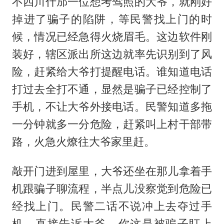
不四川什邡一位想考驾照的大爷，就刚好
掉进了骗子的陷阱，等民警找上门的时
候，情况已经急得火烧眉毛。这边软件刚
装好，辖区派出所这边就率先识别到了风
险，赶紧给大爷打提醒电话。谁知道电话
打过去全打不通，显然是骗子已经控制了
手机，不让大爷外接电话。民警知道多拖
一分钟就多一分危险，赶紧叫上村干部带
路，火急火燎往大爷家里赶。
敲开门进到屋里，大爷还坐在那儿拿着手
机跟骗子聊流程，半点儿没察觉到危险已
经找上门。民警二话不说冲上去夺过手
机，直接告诉大爷，你这是被骗子盯上