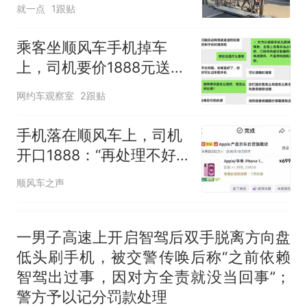
死全部真相？
空调24小时开着反而更省电？
就一点
1跟贴
电力部门回应
佛山一中学招聘物理教师，笔
乘客坐顺风车手机掉车
试前13名均遭淘汰？教育局：
上，司机要价1888元送
已叫停招聘，成立调查组全面
十多万人报名的考试，成绩
热
回，合理吗？
网约车观察室
核查
2跟贴
全部作废，公平么？
手机落在顺风车上，司机
开口1888：“再处理不好
我就要拔卡了”
顺风车之声
一男子高速上开启智驾后双手脱离方向盘
低头刷手机，被交警传唤后称“之前依赖
智驾出过事，因对方全责就没当回事”；
警方予以记分罚款处理