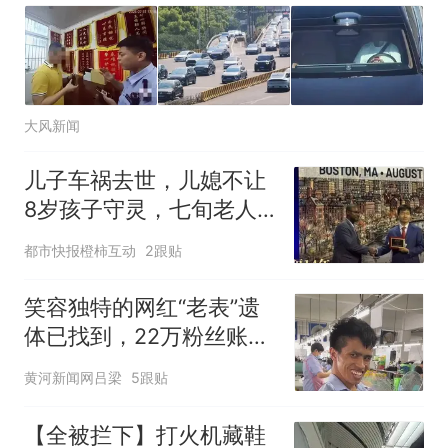
大风新闻
儿子车祸去世，儿媳不让
8岁孩子守灵，七旬老人
偷偷做亲子鉴定显示“非亲
都市快报橙柿互动
2跟贴
生”，向母子索赔36.5万
元！法院：影响未成年人
笑容独特的网红“老表”遗
健康成长，不支持
体已找到，22万粉丝账号
宣布永久停更
黄河新闻网吕梁
5跟贴
【全被拦下】打火机藏鞋