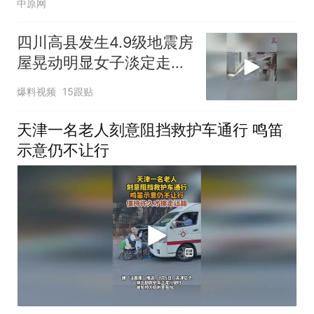
中原网
四川高县发生4.9级地震房
屋晃动明显女子淡定走门
站门口玩手机
爆料视频
15跟贴
天津一名老人刻意阻挡救护车通行 鸣笛
示意仍不让行