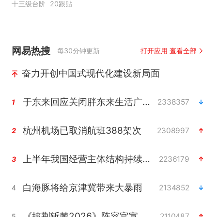
十三级台阶
20跟贴
网易热搜
每30分钟更新
打开应用 查看全部
奋力开创中国式现代化建设新局面
于东来回应关闭胖东来生活广场店
2338357
1
杭州机场已取消航班388架次
2308997
2
上半年我国经营主体结构持续优化
2236179
3
白海豚将给京津冀带来大暴雨
2134852
4
《披荆斩棘2026》阵容官宣
2110487
5