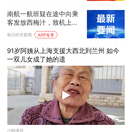
南航一航班疑在途中向乘
客发放西梅汁，致机上
100多人排队如厕，客服
每日经济新闻
APP专享
回应：飞机餐食具体要以
机上提供为准，并非每架
91岁阿姨从上海支援大西北到兰州 如今
飞机都会发放西梅汁
一双儿女成了她的遗
小狗漫说