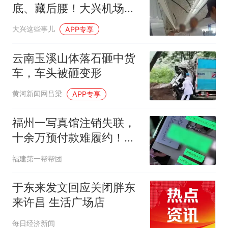
底、藏后腰！大兴机场两
男子登机前双双被查
大兴这些事儿
APP专享
云南玉溪山体落石砸中货
车，车头被砸变形
黄河新闻网吕梁
APP专享
福州一写真馆注销失联，
十余万预付款难履约！店
家：拍照要去苏州
福建第一帮帮团
于东来发文回应关闭胖东
来许昌 生活广场店
每日经济新闻