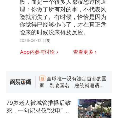
段，而是一个很多人都没想过的道
理：你做了所有对的事，不代表风
险就消失了。有时候，恰恰是因为
你觉得已经够小心了，才在真正危
险来的时候没来得及反应。
2026-06-12
回复
App内参与讨论
查看更多
十多万人报名的考试，成绩
热
全部作废，公平么？
全球唯一没有法定首都的国
新
家，刚改国名，总统就邀请中
国大使骑行绕了几乎整个国境
搬家报价570元，搬到楼下交
线一圈，还曾两次到中国寻根
5060元才肯搬上楼！女子傻眼
79岁老人被城管推搡后致
了……
视频丨只要一枚命中就能让航
死，一句记录仪“没电” 堵
母瘫痪 轰-6J实力有多强？