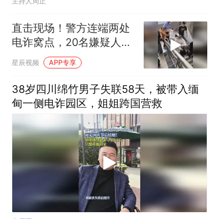
主持人周正
直击现场！警方连端两处
电诈窝点，20名嫌疑人当
场落网
星辰视频
APP专享
38岁四川绵竹男子失联58天，被带入缅
甸一侧电诈园区，姐姐跨国营救