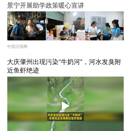
景宁开展助学政策暖心宣讲
中国日报网
大庆肇州出现污染“牛奶河”，河水发臭附
近鱼虾绝迹