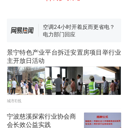
试前13名均遭淘汰？教育局：
已叫停招聘，成立调查组全面
空调24小时开着反而更省电？
核查
电力部门回应
“不建议大家买深色蛋糕”上热
搜，网友：天塌了！
南航一航班疑向乘客发放西梅
汁，致多名乘客在飞行途中排
景宁特色产业平台拆迁安置房项目举行业
队上厕所！乘客：机上100多
那个在床头放菜刀的女孩，
热
主开放日活动
人只有2个厕所；客服回应：并
因老师一句“跟我回家”改写了
非每架飞机都会发放西梅汁
人生
城市E线
宁波慈溪探索行业协会商
会长效公益实践