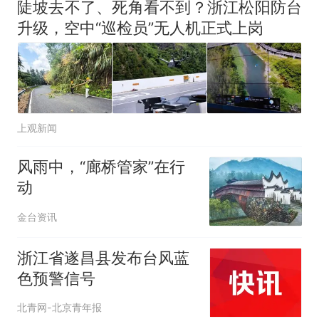
陡坡去不了、死角看不到？浙江松阳防台
升级，空中“巡检员”无人机正式上岗
上观新闻
风雨中，“廊桥管家”在行
动
金台资讯
浙江省遂昌县发布台风蓝
色预警信号
北青网-北京青年报