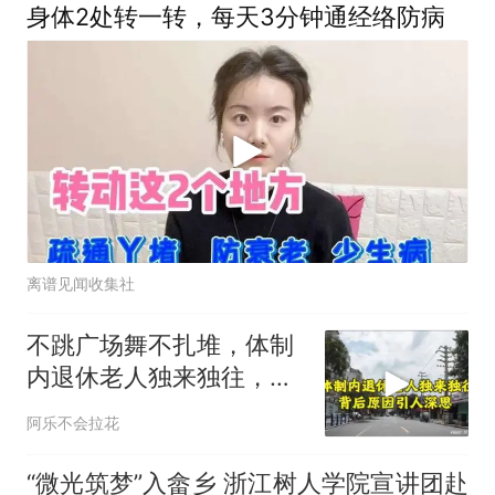
身体2处转一转，每天3分钟通经络防病
离谱见闻收集社
不跳广场舞不扎堆，体制
内退休老人独来独往，背
后原因引人深思
阿乐不会拉花
“微光筑梦”入畲乡 浙江树人学院宣讲团赴