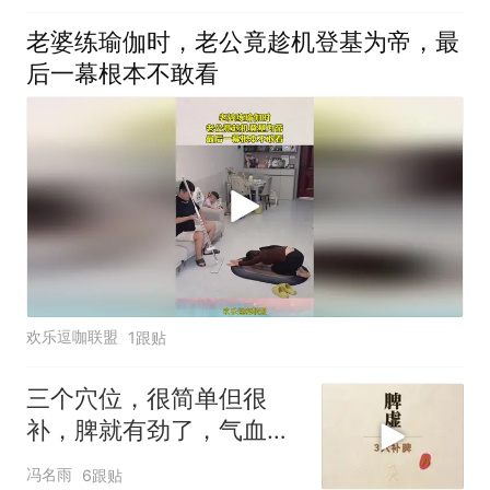
老婆练瑜伽时，老公竟趁机登基为帝，最
后一幕根本不敢看
欢乐逗咖联盟
1跟贴
三个穴位，很简单但很
补，脾就有劲了，气血就
涌出来了
冯名雨
6跟贴