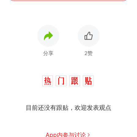
分享
2赞
那个在床头放菜刀的女孩，
热
目前还没有跟贴，欢迎发表观点
因老师一句“跟我回家”改写了
人生
搬家报价570元，搬到楼下
新
交5060元才肯搬上楼！女子傻
眼了……
佛山一中学招聘物理教师，笔
App内参与讨论