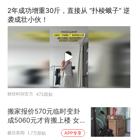
2年成功增重30斤，直接从 “扑棱蛾子” 逆
袭成壮小伙！
财经时间官方
472跟贴
搬家报价570元临时变卦
成5060元才肯搬上楼 女
子傻眼
极目新闻
1.7万跟贴
APP专享