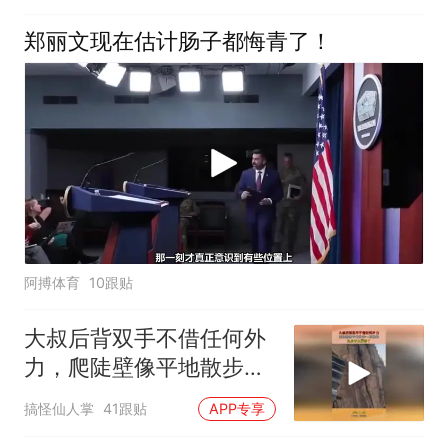
郑丽文现在估计肠子都悔青了！
阿搏体育
10跟贴
大叔后背双手不借任何外
力，爬陡壁像平地散步一
样轻松，这身手太厉害了
搞怪仙人掌
41跟贴
APP专享