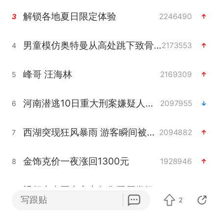
解锁各地夏日限定体验
2246490
3
男童模仿奥特曼从高处跳下致骨折
2173553
4
峰哥 汪海林
2169309
5
河南潜逃10日重大刑案嫌疑人落网
2097955
6
西湖突现狂风暴雨 游客瞬间被浇透
2094882
7
金饰克价一夜涨回1300元
1928946
8
视频丨中国东方电气集团原党组副书记、董事宋致远被查
1849651
9
写跟贴
2
梁家辉：到内地拍戏不是北上是回归
1736559
10