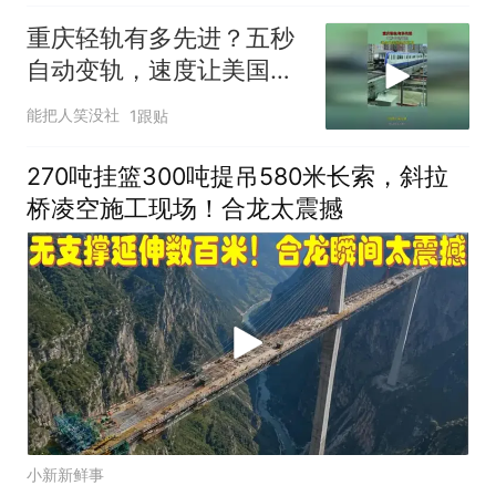
重庆轻轨有多先进？五秒
自动变轨，速度让美国望
尘莫及
能把人笑没社
1跟贴
270吨挂篮300吨提吊580米长索，斜拉
桥凌空施工现场！合龙太震撼
小新新鲜事