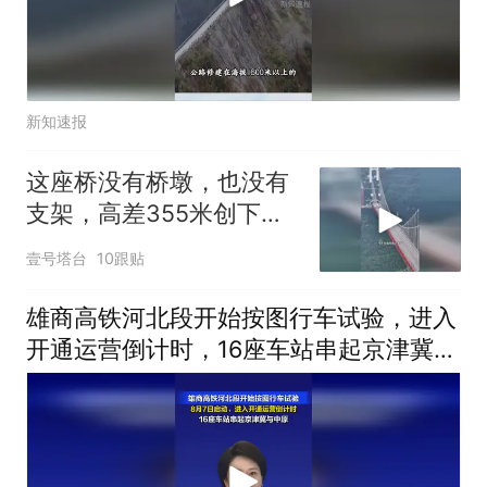
新知速报
这座桥没有桥墩，也没有
支架，高差355米创下四
项世界施工纪录
壹号塔台
10跟贴
雄商高铁河北段开始按图行车试验，进入
开通运营倒计时，16座车站串起京津冀与
中原