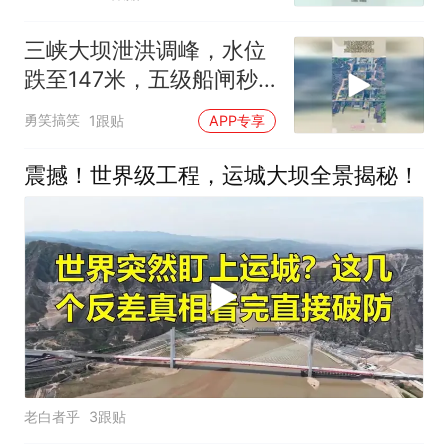
三峡大坝泄洪调峰，水位
跌至147米，五级船闸秒
变四级
勇笑搞笑
1跟贴
APP专享
震撼！世界级工程，运城大坝全景揭秘！
老白者乎
3跟贴