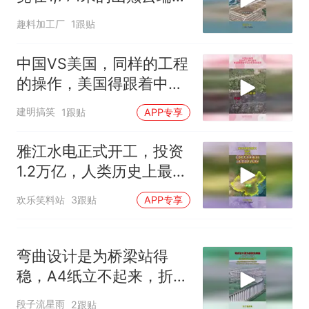
因老师一句“跟我回家”改写了
架起超级机场
人生
趣料加工厂
1跟贴
中国VS美国，同样的工程
的操作，美国得跟着中国
的屁股后面追
建明搞笑
1跟贴
APP专享
雅江水电正式开工，投资
1.2万亿，人类历史上最大
基建工程要来了
欢乐笑料站
3跟贴
APP专享
弯曲设计是为桥梁站得
稳，A4纸立不起来，折成
N状立马稳了！
段子流星雨
2跟贴