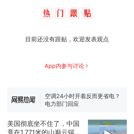
那个在床头放菜刀的女孩，
热
目前还没有跟贴，欢迎发表观点
因老师一句“跟我回家”改写了
人生
十多万人报名的考试，成绩
新
全部作废，公平么？
搬家报价570元，搬到楼下交
App内参与讨论
5060元才肯搬上楼！女子傻眼
了……
空调24小时开着反而更省电？
电力部门回应
佛山一中学招聘物理教师，笔
试前13名均遭淘汰？教育局：
已叫停招聘，成立调查组全面
“不建议大家买深色蛋糕”上热
核查
搜，网友：天塌了！
美国彻底坐不住了，中国
那个在床头放菜刀的女孩，
热
竟在1,771米的山巅云端，