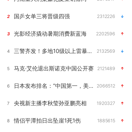
国乒女单三将晋级四强
2312226
2
光影经济撬动暑期消费新蓝海
2202596
3
三警齐发！多地10级以上雷暴大风
2132569
4
马克·艾伦退出斯诺克中国公开赛
2121489
5
日本发布排名：“中国第一，美日德韩英法居后”
2066512
6
央视新主播李秋莹孙亚鹏亮相
1920327
7
情侣平潭拍日出坠崖1死1伤
1885615
8