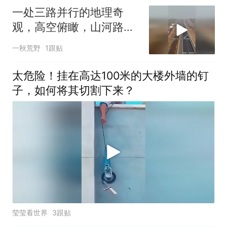
一处三路并行的地理奇
观，高空俯瞰，山河路网
交织场面壮阔无比
一秋荒野
1跟贴
太危险！挂在高达100米的大楼外墙的钉
子，如何将其切割下来？
莹莹看世界
3跟贴