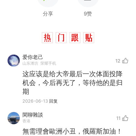
分享
9赞
爱你老己
12
山东潍坊
荣耀手机
这应该是给大帝最后一次体面投降
机会，今后再无了，等待他的是归
期
2026-06-13
回复
閑聊雜談
11
香港
無需理會歐洲小丑，俄羅斯加油！