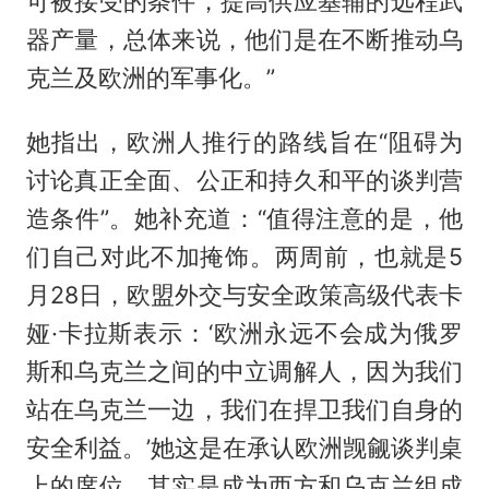
可被接受的条件，提高供应基辅的远程武
器产量，总体来说，他们是在不断推动乌
克兰及欧洲的军事化。”
她指出，欧洲人推行的路线旨在“阻碍为
讨论真正全面、公正和持久和平的谈判营
造条件”。她补充道：“值得注意的是，他
们自己对此不加掩饰。两周前，也就是5
月28日，欧盟外交与安全政策高级代表卡
娅·卡拉斯表示：‘欧洲永远不会成为俄罗
斯和乌克兰之间的中立调解人，因为我们
站在乌克兰一边，我们在捍卫我们自身的
安全利益。’她这是在承认欧洲觊觎谈判桌
上的席位，其实是成为西方和乌克兰组成