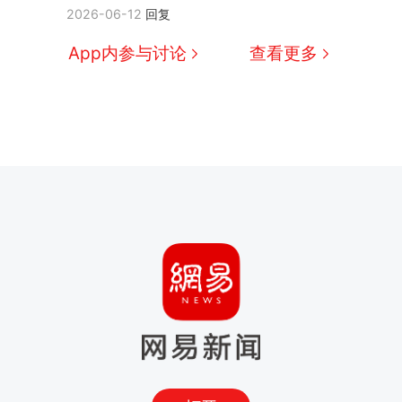
2026-06-12
回复
App内参与讨论
查看更多