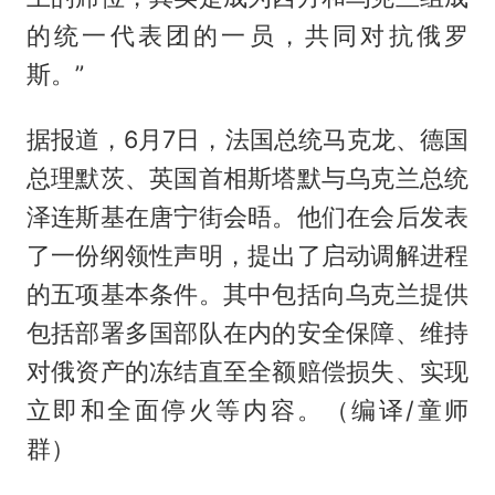
的统一代表团的一员，共同对抗俄罗
斯。”
据报道，6月7日，法国总统马克龙、德国
总理默茨、英国首相斯塔默与乌克兰总统
泽连斯基在唐宁街会晤。他们在会后发表
了一份纲领性声明，提出了启动调解进程
的五项基本条件。其中包括向乌克兰提供
包括部署多国部队在内的安全保障、维持
对俄资产的冻结直至全额赔偿损失、实现
立即和全面停火等内容。（编译/童师
群）