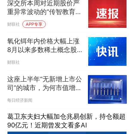
深交所本周对近期股价严
重异常波动的“传智教育”
“高争民爆”进行重点监控
财联社
APP专享
氧化铒年内价格大幅上涨
8月以来多数稀土概念股
获资金加仓
财联社
这座上半年“无新增上市公
司”的城市，为何市值增幅
领跑全国？
每日经济新闻
葛卫东夫妇大幅加仓兆易创新，持仓额超
90亿元！近期曾发文看多AI