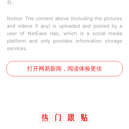
台。
Notice: The content above (including the pictures
and videos if any) is uploaded and posted by a
user of NetEase Hao, which is a social media
platform and only provides information storage
services.
打开网易新闻，阅读体验更佳
那个在床头放菜刀的女孩，
热
因老师一句“跟我回家”改写了