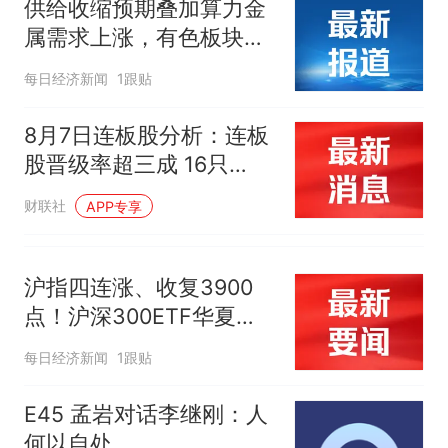
供给收缩预期叠加算力金
属需求上涨，有色板块全
面走强，有色金属ETF华
每日经济新闻
1跟贴
夏(516650)本周涨幅近
10%
8月7日连板股分析：连板
股晋级率超三成 16只
20CM个股涨停
财联社
APP专享
沪指四连涨、收复3900
点！沪深300ETF华夏
（510330）周涨2.16%，
每日经济新闻
1跟贴
机构：8月是下半年最好
的配置窗口
E45 孟岩对话李继刚：人
何以自处