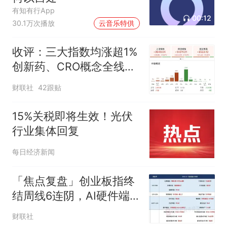
有知有行App
00:12
30.1万次播放
云音乐特供
收评：三大指数均涨超1%
创新药、CRO概念全线走
强
财联社
42跟贴
15%关税即将生效！光伏
行业集体回复
每日经济新闻
「焦点复盘」创业板指终
结周线6连阴，AI硬件端
持续回暖，4600亿CXO
财联社
龙头创近4年新高