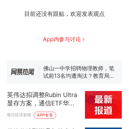
人生
费大厨“全国小炒肉大王”称
新
目前还没有跟贴，欢迎发表观点
号，仅凭视频评出？中国烹饪
协会回应
美国渔民钓获鲨鱼徒手将其拽
回大海 目击者直呼震惊 （视频
来源：参考消息）
笔试第一被第二名传话劝弃考
App内参与讨论
官方通报
佛山一中学招聘物理教师，笔
试前13名均遭淘汰？教育局：
已叫停招聘，成立调查组全面
台风"白海豚"中心附近最大风
核查
力已达15级 最新研判
那个在床头放菜刀的女孩，
热
因老师一句“跟我回家”改写了
英伟达拟调整Rubin Ultra
人生
显存方案，通信ETF华夏
（515050）盘中大涨逾
每日经济新闻
APP专享
4%领涨同类通信ETF，生
益科技涨停