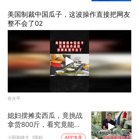
美国制裁中国瓜子，这波操作直接把网友
整不会了02
谷火平
媳妇摆摊卖西瓜，竟挑战
拿货800斤，看究竟能不
能卖完？
小雨和雄大
1跟贴
APP专享