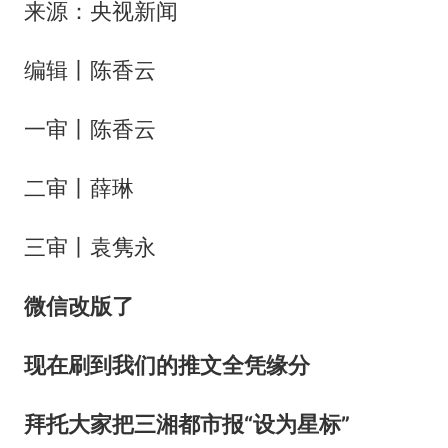
来源：央视新闻
编辑丨陈香云
一审丨陈香云
二审丨薛琳
三审丨袁隽永
微
信改版了
现在刷到我们的推文全凭缘分
拜托大家把三湘都市报“设为星标”