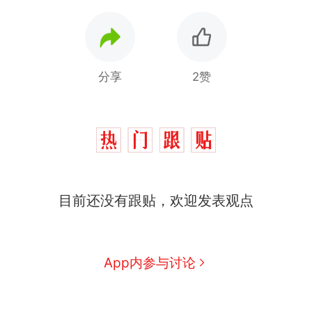
分享
2赞
十多万人报名的考试，成绩
热
全部作废，公平么？
全球唯一没有法定首都的国
新
家，刚改国名，总统就邀请中
国大使骑行绕了几乎整个国境
搬家报价570元，搬到楼下交
线一圈，还曾两次到中国寻根
目前还没有跟贴，欢迎发表观点
5060元才肯搬上楼！女子傻眼
了……
视频丨只要一枚命中就能让航
母瘫痪 轰-6J实力有多强？
空调24小时开着反而更省电？
App内参与讨论
电力部门回应
5万的小车卖不动，40万以上