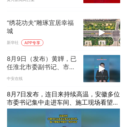
“绣花功夫”雕琢宜居幸福
城
新华社
APP专享
8月9日（发布）黄韡，已
任淮北市委副书记、市长
候选人。（编辑：小yu）
中安在线
投稿邮箱：3882124142
8月7日发布，连日来持续高温，安徽多位
市委书记集中走进车间、施工现场看望慰
问一线劳动者。#战高温 （编辑：晨晨）
投稿邮箱：3882124142