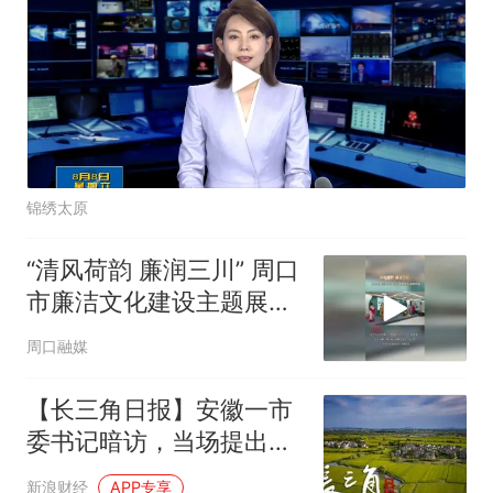
锦绣太原
“清风荷韵 廉润三川” 周口
市廉洁文化建设主题展览
在淮阳开幕
周口融媒
【长三角日报】安徽一市
委书记暗访，当场提出严
肃批评
新浪财经
APP专享