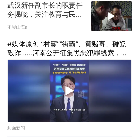
武汉新任副市长的职责任
务揭晓，关注教育与民政
发展
不畏山海a
#媒体原创 “村霸”“街霸”、黄赌毒、碰瓷
敲诈……河南公开征集黑恶犯罪线索，河
南省公安厅举报电话：0371-65883344
封面新闻