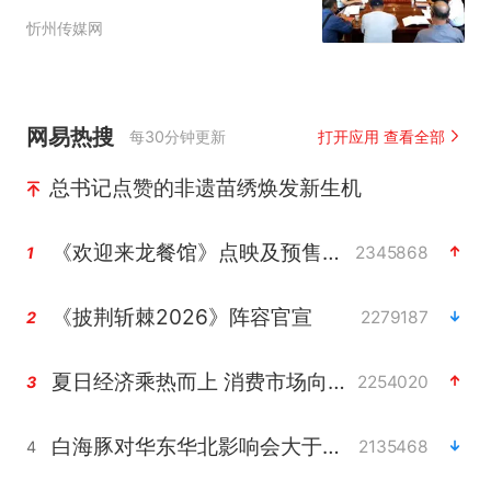
表大会圆满召开
忻州传媒网
网易热搜
每30分钟更新
打开应用 查看全部
总书记点赞的非遗苗绣焕发新生机
《欢迎来龙餐馆》点映及预售总票房破亿
2345868
1
《披荆斩棘2026》阵容官宣
2279187
2
夏日经济乘热而上 消费市场向新而行
2254020
3
白海豚对华东华北影响会大于巴威
2135468
4