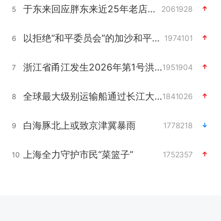
于东来回应胖东来近25年老店年底关闭
2061928
5
以拒绝“和平委员会”的加沙和平计划
1974101
6
浙江省甬江发生2026年第1号洪水
1951904
7
全球最大级别运输船通过长江大桥
1841026
8
白海豚北上或致京津冀暴雨
1778218
9
上海全力守护市民“菜篮子”
1752357
10