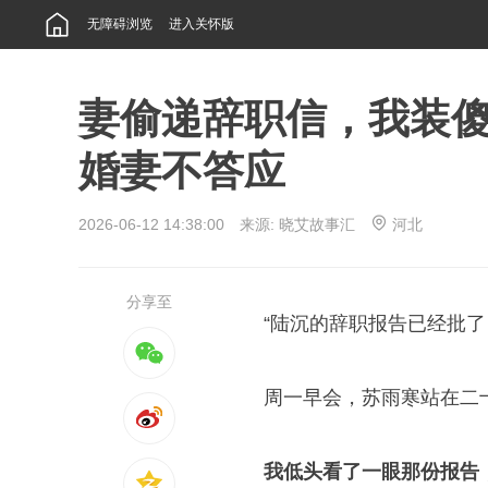
无障碍浏览
进入关怀版
妻偷递辞职信，我装
婚妻不答应
2026-06-12 14:38:00 来源:
晓艾故事汇
河北
分享至
“陆沉的辞职报告已经批了
周一早会，苏雨寒站在二
我低头看了一眼那份报告