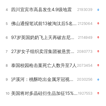
四川宜宾市高县发生4.9级地震
2193039
4
佛山通报笔试前13被淘汰后5名进体检
2125064
5
97岁英国奶奶飞上天再破吉尼斯纪录
2114949
6
27岁女子组织卖淫集团被悬赏通缉
2080773
7
泰国校园枪击案死亡人数升至7人
2073454
8
泸溪河：桃酥吃出金属牙冠视频不实
2030256
9
美国将对多晶硅衍生品加征15%关税
1927553
10