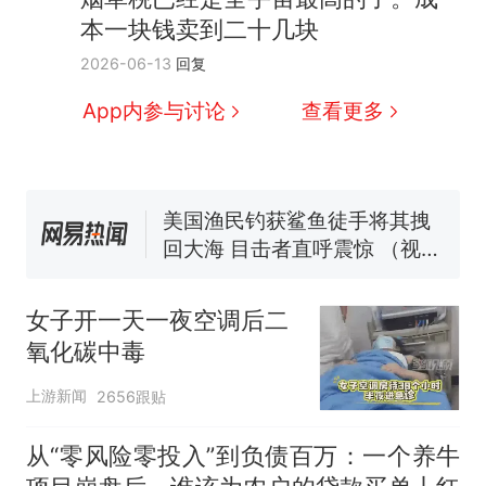
因老师一句“跟我回家”改写了
本一块钱卖到二十几块
人生
制裁瓜子饺子，美国怕什
新
2026-06-13
回复
么？
费大厨“全国小炒肉大王”称
App内参与讨论
查看更多
号，仅凭视频评出？中国烹饪
协会回应
男子上山采菌偶然发现鸡枞菌
窝，原地守1天等它长大：挖了
140多朵
美国渔民钓获鲨鱼徒手将其拽
回大海 目击者直呼震惊 （视频
来源：参考消息）
笔试第一被第二名传话劝弃考
官方通报
女子开一天一夜空调后二
那个在床头放菜刀的女孩，
热
氧化碳中毒
因老师一句“跟我回家”改写了
人生
上游新闻
2656跟贴
从“零风险零投入”到负债百万：一个养牛