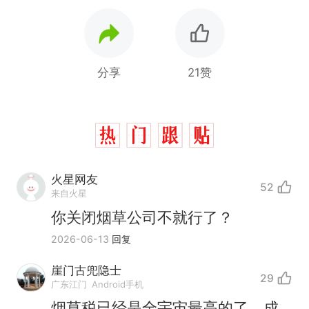
分享
21赞
火星网友
52
来自火星
你关闭烟草公司不就行了？
2026-06-13
回复
崖门古兜隐士
29
广东江门
Android手机
那个在床头放菜刀的女孩，
热
烟草税已经是全宇宙最高的了。成