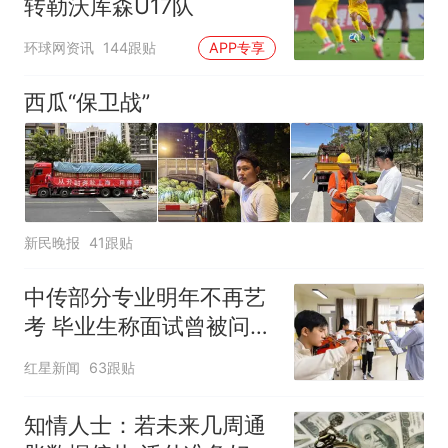
转勒沃库森U17队
环球网资讯
144跟贴
APP专享
西瓜“保卫战”
新民晚报
41跟贴
中传部分专业明年不再艺
考 毕业生称面试曾被问
“如何策划晚会” 专家：遏
红星新闻
63跟贴
制“艺考捷径化”
知情人士：若未来几周通