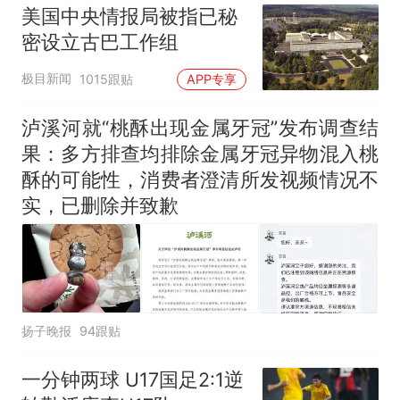
美国中央情报局被指已秘
密设立古巴工作组
极目新闻
1015跟贴
APP专享
泸溪河就“桃酥出现金属牙冠”发布调查结
果：多方排查均排除金属牙冠异物混入桃
酥的可能性，消费者澄清所发视频情况不
实，已删除并致歉
扬子晚报
94跟贴
一分钟两球 U17国足2:1逆