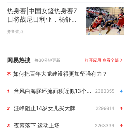
热身赛|中国女篮热身赛7
日将战尼日利亚，杨舒予
有望出战
齐鲁壹点
网易热搜
每30分钟更新
打开应用 查看全部
如何把百年大党建设得更加坚强有力？
台风白海豚环流面积近似13个浙江
2383355
1
汪峰阻止14岁女儿买大牌
2299814
2
夜幕落下 运动上场
2263336
3