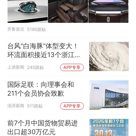
齐鲁壹点
5190跟贴
台风“白海豚”体型变大！
环流面积接近13个浙江那
么大
上游新闻
245跟贴
APP专享
国际足联：向理事会和
211个会员协会致歉
澎湃新闻
511跟贴
APP专享
前7个月中国货物贸易进
出口超30万亿元