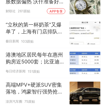
胀数据偏热 沃什准备好加
息
财联社
261跟贴
APP专享
“立秋的第一杯奶茶”又爆
单了，上海有门店排队超
500杯，店员：今天奶茶
极目新闻
103跟贴
店都很忙，要等2个多小
时
港澳地区居民每年在惠州
购房近5000套；比亚迪销
量跻身全球车企第六丨大
每日经济新闻
151跟贴
湾区财经早参
高端MPV+硬派SUV密集
落地，鸿蒙智行强势抢占
自主高端市场制高点
澎湃汽车圈
75跟贴