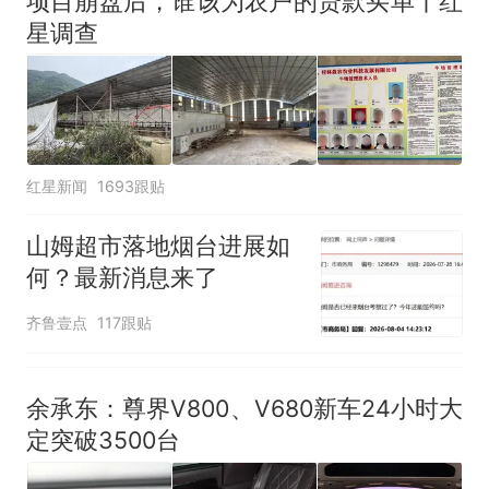
项目崩盘后，谁该为农户的贷款买单丨红
星调查
红星新闻
1693跟贴
山姆超市落地烟台进展如
何？最新消息来了
齐鲁壹点
117跟贴
余承东：尊界V800、V680新车24小时大
定突破3500台