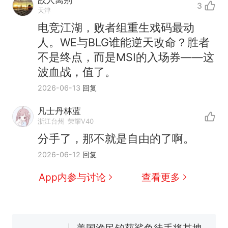
3
天津
电竞江湖，败者组重生戏码最动
人。WE与BLG谁能逆天改命？胜者
不是终点，而是MSI的入场券——这
波血战，值了。
2026-06-13
回复
凡士丹林蓝
制裁瓜子饺子，美国怕什
热
浙江台州
荣耀V40
么？
分手了，那不就是自由的了啊。
那个在床头放菜刀的女孩，
新
2026-06-12
回复
因老师一句“跟我回家”改写了
人生
费大厨“全国小炒肉大王”称
App内参与讨论
查看更多
号，仅凭视频评出？中国烹饪
协会回应
男子上山采菌偶然发现鸡枞菌
窝，原地守1天等它长大：挖了
140多朵