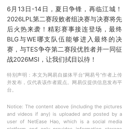
6月13日-14日，夏日争锋，再临江城！
2026LPL第二赛段败者组决赛与决赛将先
后火热来袭！精彩赛事接连登场，最终
BLG与WE哪支队伍能够进入最终的决
赛，与TES争夺第二赛段优胜者并一同征
战2026MSI，让我们拭目以待！
特别声明：本文为网易自媒体平台“网易号”作者上传
并发布，仅代表该作者观点。网易仅提供信息发布平
台。
Notice: The content above (including the pictures
and videos if any) is uploaded and posted by a
user of NetEase Hao, which is a social media
platform and only provides information storage