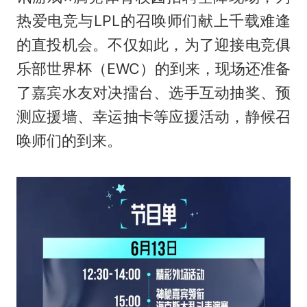
热爱电竞与LPL的召唤师们献上千载难逢
的直投机会。不仅如此，为了迎接电竞俱
乐部世界杯（EWC）的到来，现场还准备
了嘉宾水友对决擂台、选手互动抽奖、预
测应援墙、幸运抽卡等应援活动，静候召
唤师们的到来。