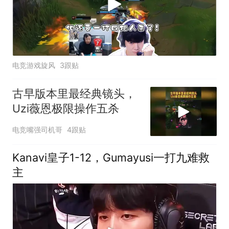
电竞游戏旋风
3跟贴
古早版本里最经典镜头，
Uzi薇恩极限操作五杀
电竞嘴强司机哥
4跟贴
Kanavi皇子1-12，Gumayusi一打九难救
主