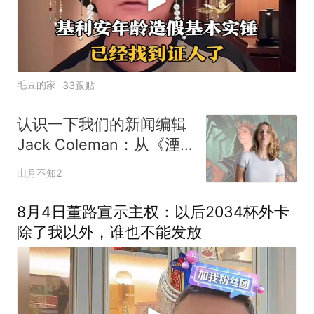
毛豆的家
33跟贴
认识一下我们的新闻编辑
Jack Coleman：从《湮
灭》林人到 RPG 死忠粉
山月不知2
8月4日董路宣示主权：以后2034杯外卡
除了我以外，谁也不能发放