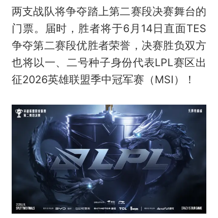
两支战队将争夺踏上第二赛段决赛舞台的
门票。届时，胜者将于6月14日直面TES
争夺第二赛段优胜者荣誉，决赛胜负双方
也将以一、二号种子身份代表LPL赛区出
征2026英雄联盟季中冠军赛（MSI）！