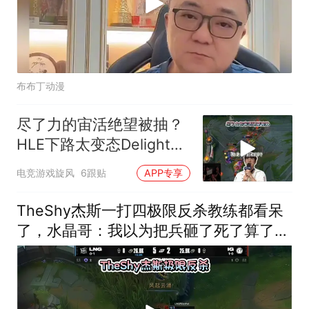
布布丁动漫
尽了力的宙活绝望被抽？
HLE下路太变态Delight纯
犯病，姑妈被老年尺打出
电竞游戏旋风
6跟贴
APP专享
对位差距！
TheShy杰斯一打四极限反杀教练都看呆
了，水晶哥：我以为把兵砸了死了算了，
他还要一打四把人杀了！