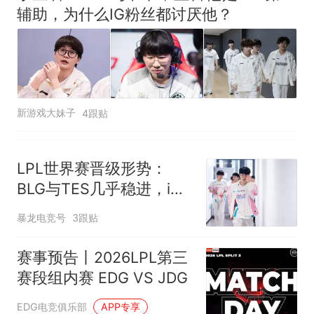
辅助，为什么IG粉丝都讨厌他？
新游戏大妹子
4跟贴
LPL世界赛晋级形势：
BLG与TES几乎稳进，iG
想进S16难如登天？
暴龙电竞号
3跟贴
赛事预告丨2026LPL第三
赛段组内赛 EDG VS JDG
EDG电竞俱乐部
APP专享