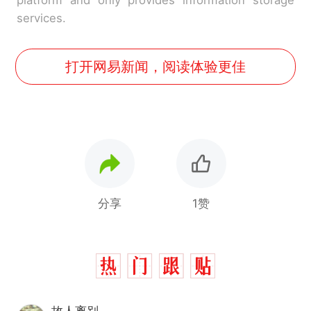
services.
打开网易新闻，阅读体验更佳
分享
1赞
故人离别