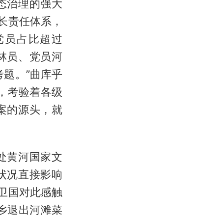
态治理的强大
长责任体系，
党员占比超过
林员、党员河
题。”曲库乎
，考验着各级
案的源头，就
处黄河国家文
状况直接影响
卫国对此感触
乡退出河滩菜