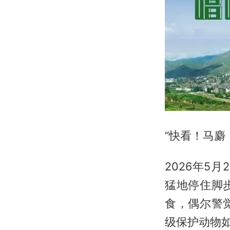
“快看！马麝
2026年5
猛地停住脚
食，偶尔警
级保护动物如