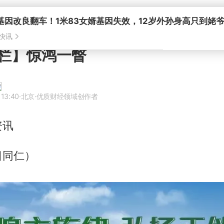
基因改良翻车！1米83女婿基因失效，12岁外孙身高只到姥
快讯
栏】惊鸿一瞥
 13:40
·北京
·优质财经领域创作者
资讯
日同仁）