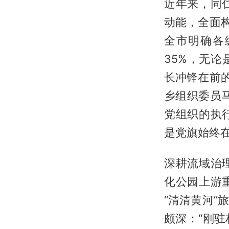
近年来，同
动能，全面
全市明确各
35%，无
长冲锋在前
乡组织委员
党组织的执
是党旗始终在
深耕流域治
化公园上游
“清清黄河
颇深：“刚