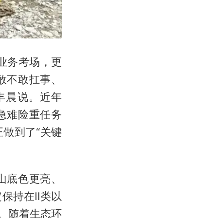
业务考场，更
敢不敢扛事、
丰晨说。近年
急难险重任务
做到了“关键
山底色更亮、
保持在Ⅱ类以
。随着生态环