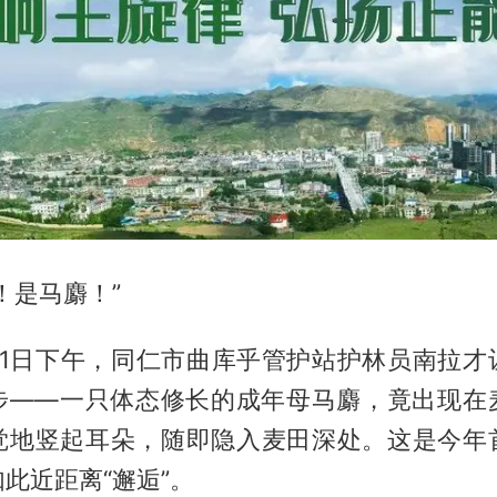
！是马麝！”
月21日下午，同仁市曲库乎管护站护林员南拉
步——一只体态修长的成年母马麝，竟出现在
觉地竖起耳朵，随即隐入麦田深处。这是今年
此近距离“邂逅”。