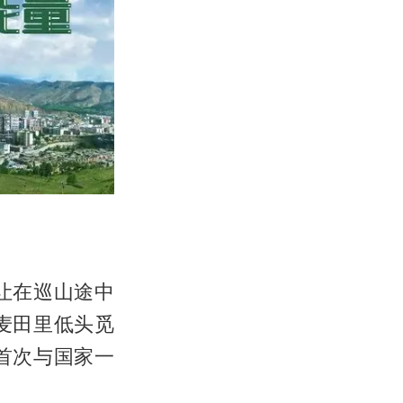
才让在巡山途中
麦田里低头觅
首次与国家一