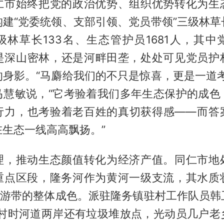
仁市始终把党的政治优势、组织优势转化为生
构建“党委统领、支部引领、党员带领”三级林草
级林草长133名、生态管护员1681人，其中
论是深山密林，还是河畔田垄，处处可见党员护
的身影。“马麝给我们的不只是惊喜，更是一道考
马慧敏说，“它考验着我们多年生态保护的成色
行力，也考验着老百姓的真切获得感——而答
生态一线高高飘扬。”
理，推动生态颜值转化为经济产值。同仁市地
重点区段，隆务河作为黄河一级支流，其水质
”旅游带的整体成色。派驻隆务镇驻村工作队员韩
驻村时河道两岸还有垃圾堆放点，光动员几户老