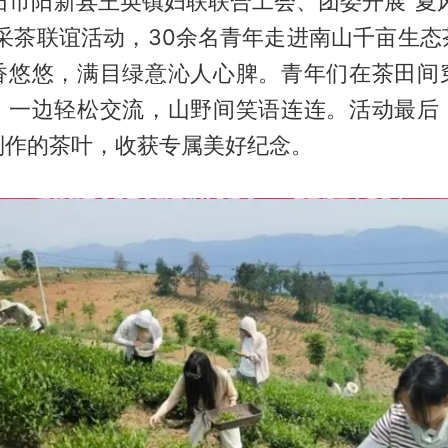
石市阳新县王英镇妇联联合工会、团委开展“夏
年采茶联谊活动，30余名青年走进南山千亩生态
香悠悠，满目绿意沁人心脾。青年们在茶田间
，一边轻松交流，山野间笑语连连。活动最后
制作的茶叶，收获专属美好纪念。