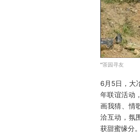
茶园寻友
6月5日，大
年联谊活动
画我猜、情
洽互动，氛
获甜蜜缘分