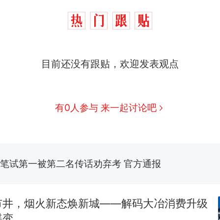
那个在床头放菜刀的女孩，因老师一句“跟我回家”
热
制裁瓜子饺子，美国怕什么？
新
目前还没有跟贴，欢迎发表观点
费大厨“全国小炒肉大王”称号，仅凭视频评出？中国
男子上山采菌偶然发现鸡枞菌窝，原地守1天等它长大：
有0人参与 来一起讨论吧
朵
美国渔民钓获鲨鱼徒手将其拽回大海 目击者直呼震惊
参考消息）
笔试第一被第二名传话劝弃考 官方通报
那个在床头放菜刀的女孩，因老师一句“跟我回家”
热
市井，烟火新态焕新城——解码大冶消费升级
蝶变