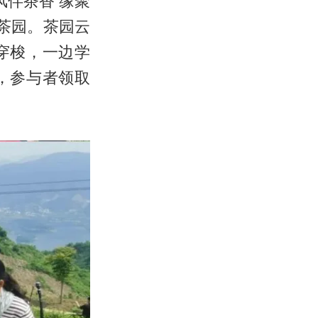
风伴茶香 缘聚
茶园。茶园云
穿梭，一边学
，参与者领取