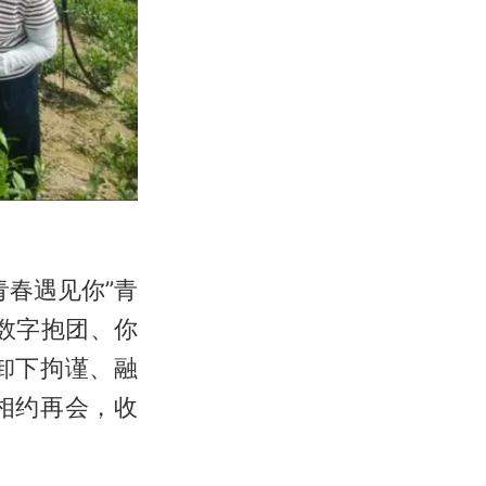
青春遇见你”青
数字抱团、你
卸下拘谨、融
相约再会，收