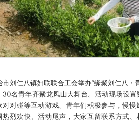
冶市刘仁八镇妇联联合工会举办“缘聚刘仁八・
，30名青年齐聚龙凤山大舞台。活动现场设置
歌对对碰等互动游戏。青年们积极参与，慢慢
围热烈欢快。活动尾声，大家互留联系方式、
。