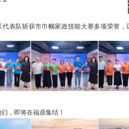
区代表队斩获市巾帼家政技能大赛多项荣誉，
他们，即将在福鼎集结！