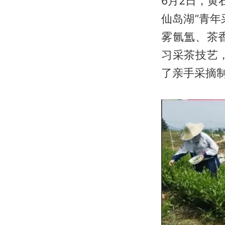
6月2日，黄
仙岛湖”青
雾氤氲、茶
习采茶技艺
了亲手采摘