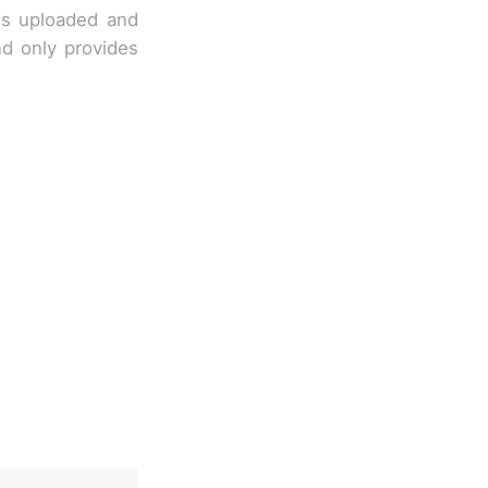
 is uploaded and
nd only provides
移民引争议，
国烹饪协会回
挖了140多