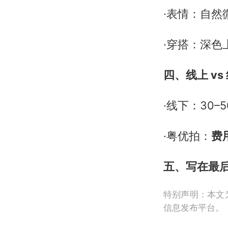
·表情：自然
·穿搭：深色
四、线上 vs
·线下：30–
·粤优拍：
费
五、写在最
特别声明：本文
信息发布平台。