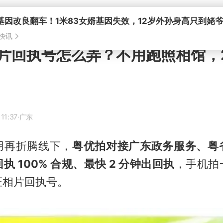
基因改良翻车！1米83女婿基因失效，12岁外孙身高只到姥
快讯
片回执号怎么弄？不用跑照相馆，2
11:37
·广东
用再折腾线下，
粤优拍对接广东政务服务、粤
执 100% 合规、最快 2 分钟出回执
，手机拍
证相片回执号。