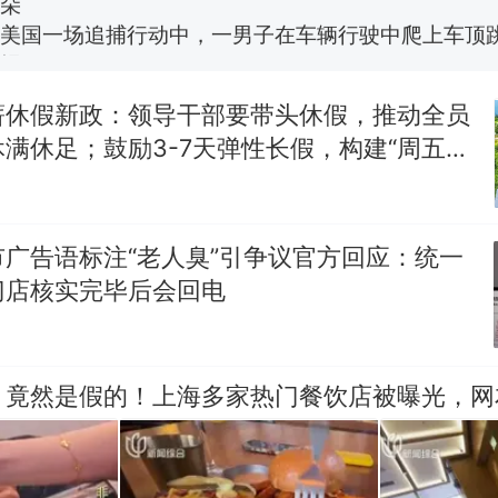
美国一场追捕行动中，一男子在车辆行驶中爬上车顶
报）
笔试第一被第二名传话劝弃考 官方通报
薪休假新政：领导干部要带头休假，推动全员
美国渔民钓获鲨鱼徒手将其拽回大海 目击者直呼震惊
满休足；鼓励3-7天弹性长假，构建“周五半
参考消息）
假”短途度假模式
西班牙飞地休达边境，摩洛哥士兵搬起大石块投向
热
此前一天内数万人从摩洛哥涌入西班牙
广告语标注“老人臭”引争议官方回应：统一
门店核实完毕后会回电
，竟然是假的！上海多家热门餐饮店被曝光，网