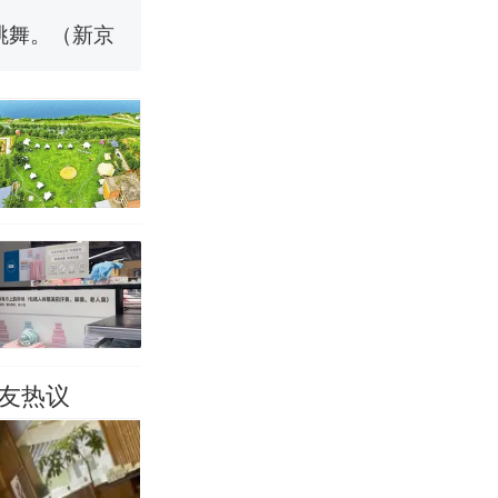
跳舞。（新京
 （视频来源：
移民引争议，
友热议