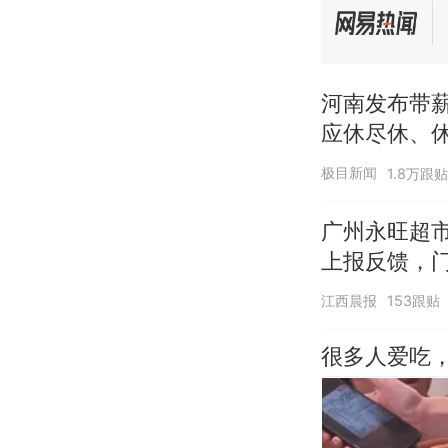
河南发布带
应休尽休、休
天+周末+年
极目新闻
1.8万跟贴
广州永旺超市
上报反馈，
江西晨报
153跟贴
很多人爱吃