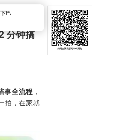
爷下巴
 分钟搞
扫码去网易新闻APP浏览
省事全流程
，
一拍，在家就