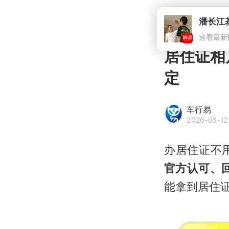
潘长江
速看最新
居住证相
定
车行易
2026-06-12 
办居住证不
官方认可、回
能拿到居住