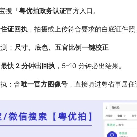
付宝搜「
粤优拍
政务认证
官方入口。
居住证回执
，拍摄或上传符合要求的白底证件照
检测：
尺寸、底色、五官比例一键校正
：
最快 2 分钟出回执
，5–10 分钟必出结果。
回执：含
唯一官方图像号
，直接填进粤省事居住