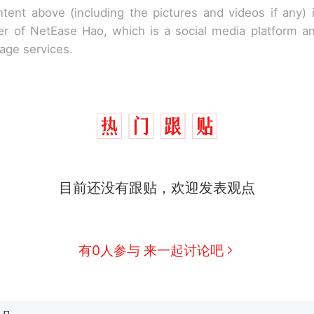
tent above (including the pictures and videos if any)
r of NetEase Hao, which is a social media platform a
rage services.
目前还没有跟贴，欢迎发表观点
西班牙飞地休达边境，摩洛哥士兵搬起大石块投向
热
此前一天内数万人从摩洛哥涌入西班牙
费大厨“全国小炒肉大王”称号，仅凭视频评出？中
新
有0人参与 来一起讨论吧
应
男子上山采菌偶然发现鸡枞菌窝，原地守1天等它长大：
朵