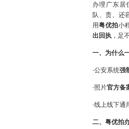
办理广东居
队、贵、还
用
粤优拍
小
出回执
，足
一、为什么
·公安系统
强
·照片
官方备
·线上线下通
二、粤优拍