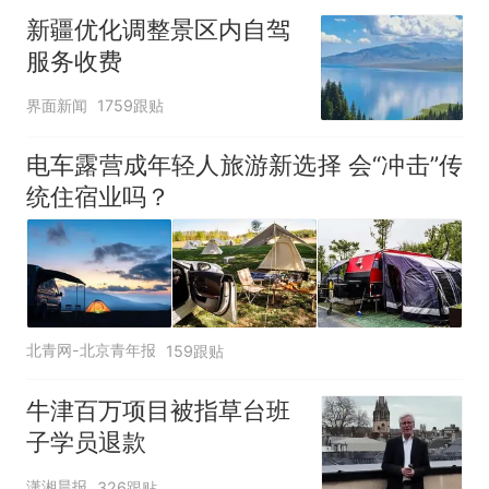
新疆优化调整景区内自驾
服务收费
界面新闻
1759跟贴
电车露营成年轻人旅游新选择 会“冲击”传
统住宿业吗？
北青网-北京青年报
159跟贴
牛津百万项目被指草台班
子学员退款
潇湘晨报
326跟贴