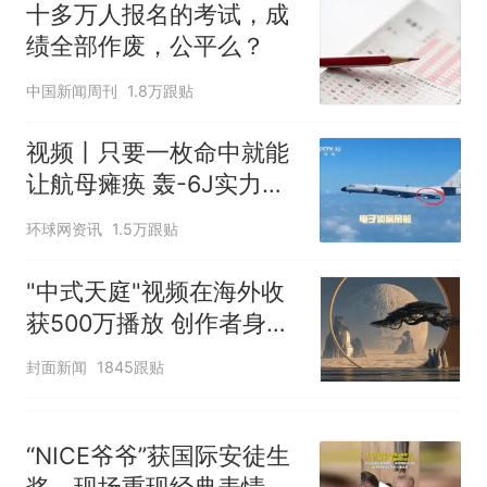
家，刚改国名，总统就邀请中
十多万人报名的考试，成
国大使骑行绕了几乎整个国境
搬家报价570元，搬到楼下交
绩全部作废，公平么？
线一圈，还曾两次到中国寻根
5060元才肯搬上楼！女子傻眼
了……
视频丨只要一枚命中就能让航
中国新闻周刊
1.8万跟贴
母瘫痪 轰-6J实力有多强？
空调24小时开着反而更省电？
视频丨只要一枚命中就能
电力部门回应
让航母瘫痪 轰-6J实力有
佛山一中学招聘物理教师，笔
多强？
环球网资讯
1.5万跟贴
试前13名均遭淘汰？教育局：
已叫停招聘，成立调查组全面
十多万人报名的考试，成绩
热
"中式天庭"视频在海外收
核查
全部作废，公平么？
获500万播放 创作者身份
披露
封面新闻
1845跟贴
“NICE爷爷”获国际安徒生