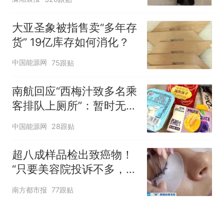
大亚圣象被指售卖“多年存
货” 19亿库存如何消化？
中国能源网
75跟贴
南航回应“西梅汁致多名乘
客排队上厕所”：暂时无法
核查是否发放西梅汁
中国能源网
28跟贴
超八成样品检出致癌物！
“只要美容院投诉不多，店
家就不会更换产品”
南方都市报
77跟贴