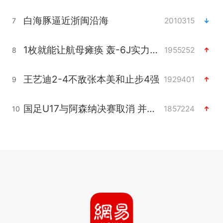
白海豚逼近浙闽沿海
2010315
7
1枚就能让航母瘫痪 轰-6J实力有多强
1955252
8
王艺迪2-4不敌张本美和止步4强
1929401
9
国足U17与阿森纳决赛取消 并列冠军
1857224
10