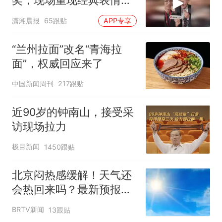
奖，现场重现经典表情
包，向中国粉丝问好
潇湘晨报
65跟贴
APP专享
“兰州拉面”改名“青海拉
面”，权威回应来了
中国新闻周刊
217跟贴
近90岁的钟南山，接受采
访现场拉力
极目新闻
1450跟贴
北京闷热感缓解！天气还
会热回来吗？最新预报
——
BRTV新闻
13跟贴