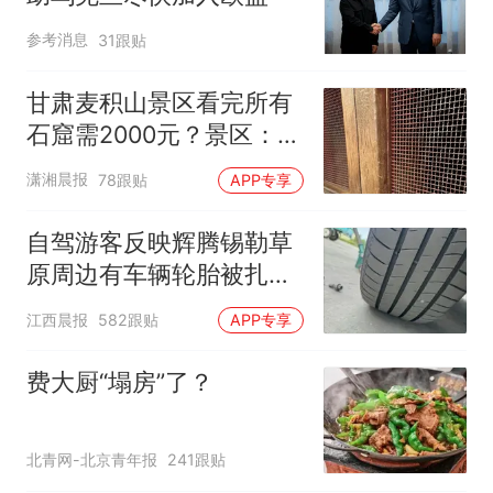
参考消息
31跟贴
甘肃麦积山景区看完所有
石窟需2000元？景区：部
分石窟受特别保护，游客
潇湘晨报
78跟贴
APP专享
可按需买
自驾游客反映辉腾锡勒草
原周边有车辆轮胎被扎，
修理店铺换胎价格高达千
江西晨报
582跟贴
APP专享
元，官方发布情况通报
费大厨“塌房”了？
北青网-北京青年报
241跟贴