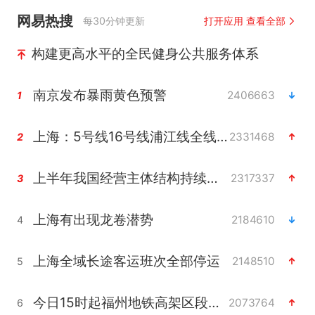
网易热搜
每30分钟更新
打开应用 查看全部
构建更高水平的全民健身公共服务体系
南京发布暴雨黄色预警
2406663
1
上海：5号线16号线浦江线全线停运
2331468
2
上半年我国经营主体结构持续优化
2317337
3
上海有出现龙卷潜势
2184610
4
上海全域长途客运班次全部停运
2148510
5
今日15时起福州地铁高架区段停运
2073764
6