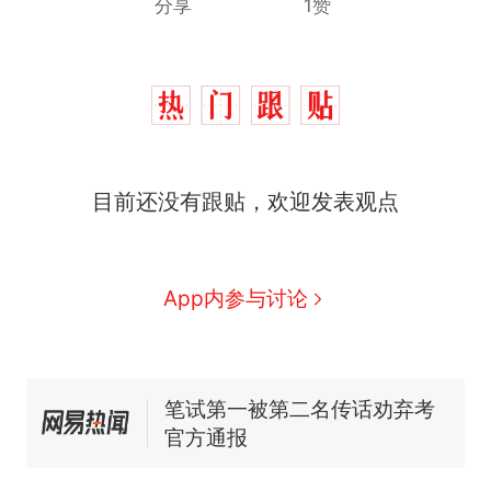
分享
1赞
那个在床头放菜刀的女孩，
热
因老师一句“跟我回家”改写了
人生
搬家报价570元，搬到楼下
新
目前还没有跟贴，欢迎发表观点
交5060元才肯搬上楼！女子傻
眼了……
费大厨“全国小炒肉大王”称
号，仅凭视频评出？中国烹饪
协会回应
台风"白海豚"中心附近最大风
App内参与讨论
力已达15级 最新研判
佛山一中学招聘物理教师，笔
试前13名均遭淘汰？教育局：
已叫停招聘，成立调查组全面
笔试第一被第二名传话劝弃考
核查
官方通报
那个在床头放菜刀的女孩，
热