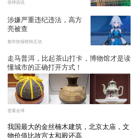
佰律说说
性剥离辩护参考
涉嫌严重违纪违法，高方
亮被查
都市快报橙柿互动
走马普洱，比起茶山打卡，博物馆才是读
懂城市的正确打开方式！
度看全球
我国最大的金丝楠木建筑，北京太庙，文
物价值比故宫太和殿还高