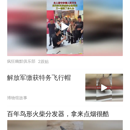
疯狂幽默俱乐部
2跟贴
解放军缴获特务飞行帽
博物馆故事
百年鸟形火柴分发器，拿来点烟很酷