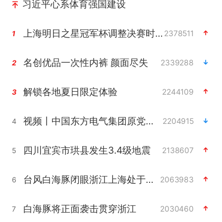
习近平心系体育强国建设
上海明日之星冠军杯调整决赛时间
2378511
1
名创优品一次性内裤 颜面尽失
2339288
2
解锁各地夏日限定体验
2244109
3
视频丨中国东方电气集团原党组副书记、董事宋致远被查
2204915
4
四川宜宾市珙县发生3.4级地震
2138607
5
台风白海豚闭眼浙江上海处于危险半圆
2063983
6
白海豚将正面袭击贯穿浙江
2030460
7