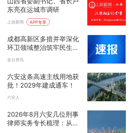
山西省委副书记、省长卢
东亮在运城市调研
上游新闻
APP专享
成都高新区多措并举深化
环卫领域整治筑牢民生资
金“防火墙”
金台资讯
六安这条高速主线用地获
批！2029年建成通车！
六安人
2026年8月六安几位刑事
律师实务专长梳理：从帮
信金额核减不诉到涉黑定