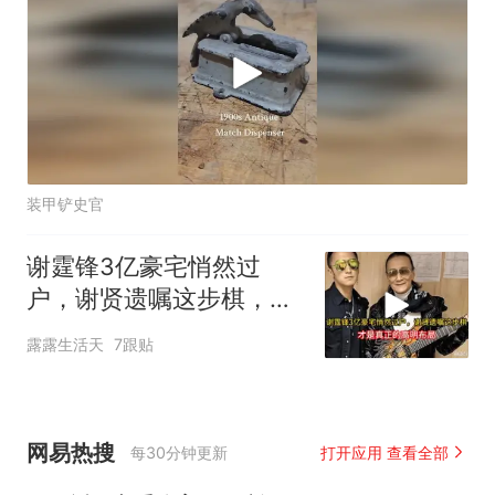
装甲铲史官
谢霆锋3亿豪宅悄然过
户，谢贤遗嘱这步棋，才
是真正的高明布局
露露生活天
7跟贴
网易热搜
每30分钟更新
打开应用 查看全部