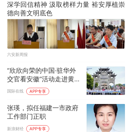
因老师一句“跟我回家”改写了
深学回信精神 汲取榜样力量 裕安厚植崇
人生
德向善文明底色
六安新周报
“欣欣向荣的中国·驻华外
交官看安徽”活动走进黄山
探寻徽州文化底蕴 感受产
国际在线
APP专享
业创新活力
张瑛，拟任福建一市政府
工作部门正职
新浪财经
APP专享