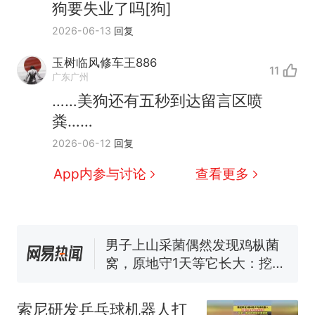
狗要失业了吗[狗]
2026-06-13
回复
玉树临风修车王886
11
广东广州
……美狗还有五秒到达留言区喷
粪……
那个在床头放菜刀的女孩，
热
2026-06-12
回复
因老师一句“跟我回家”改写了
人生
制裁瓜子饺子，美国怕什
新
App内参与讨论
查看更多
么？
费大厨“全国小炒肉大王”称
号，仅凭视频评出？中国烹饪
协会回应
男子上山采菌偶然发现鸡枞菌
窝，原地守1天等它长大：挖了
140多朵
美国渔民钓获鲨鱼徒手将其拽
回大海 目击者直呼震惊 （视频
索尼研发乒乓球机器人打