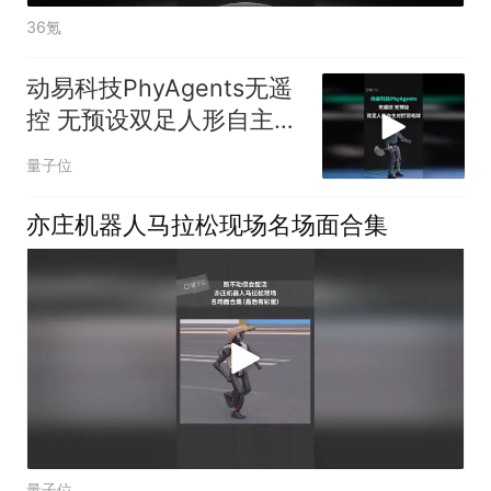
36氪
动易科技PhyAgents无遥
控 无预设双足人形自主对
打羽毛球
量子位
亦庄机器人马拉松现场名场面合集
量子位