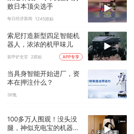
来源：参考消息）
笔试第一被第二名传话劝弃考
败日本顶尖选手
官方通报
那个在床头放菜刀的女孩，
热
每日经济新闻
1245跟贴
因老师一句“跟我回家”改写了
人生
索尼打造新型四足智能机
器人，浓浓的机甲味儿
装甲铲史官
2跟贴
APP专享
当具身智能开始进厂，资
本在押注什么？
36氪
100多万人围观！没头没
腿，神似充电宝的机器人