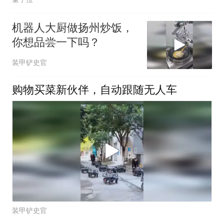
机器人大厨做扬州炒饭，
你想品尝一下吗？
装甲铲史官
购物买菜新伙伴，自动跟随无人车
装甲铲史官