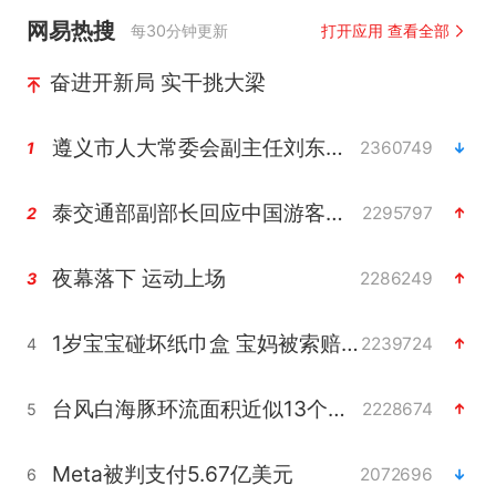
网易热搜
每30分钟更新
打开应用 查看全部
奋进开新局 实干挑大梁
遵义市人大常委会副主任刘东明被查
2360749
1
泰交通部副部长回应中国游客遭歧视
2295797
2
夜幕落下 运动上场
2286249
3
1岁宝宝碰坏纸巾盒 宝妈被索赔924元
2239724
4
台风白海豚环流面积近似13个浙江
2228674
5
Meta被判支付5.67亿美元
2072696
6