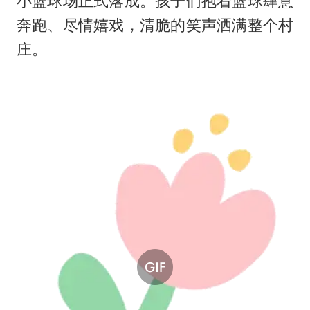
小篮球场正式落成。孩子们抱着篮球肆意
奔跑、尽情嬉戏，清脆的笑声洒满整个村
庄。