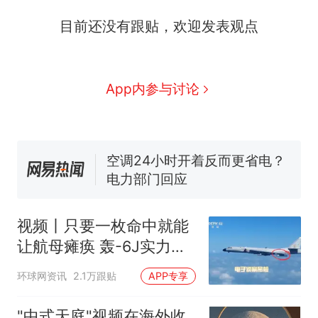
全部作废，公平么？
全球唯一没有法定首都的国
目前还没有跟贴，欢迎发表观点
新
家，刚改国名，总统就邀请中
国大使骑行绕了几乎整个国境
搬家报价570元，搬到楼下交
线一圈，还曾两次到中国寻根
5060元才肯搬上楼！女子傻眼
App内参与讨论
了……
视频丨只要一枚命中就能让航
母瘫痪 轰-6J实力有多强？
空调24小时开着反而更省电？
电力部门回应
5万的小车卖不动，40万以上
的抢着买
十多万人报名的考试，成绩
热
视频丨只要一枚命中就能
全部作废，公平么？
让航母瘫痪 轰-6J实力有
多强？
环球网资讯
2.1万跟贴
APP专享
"中式天庭"视频在海外收