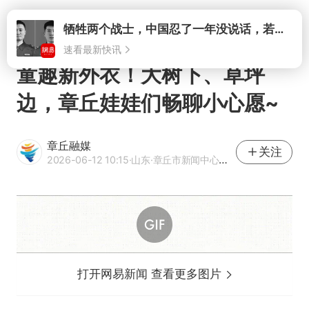
打开
牺牲两个战士，中国忍了一年没说话，若菲律宾死了人，他会开战吗
速看最新快讯
童趣新外衣！大树下、草坪
边，章丘娃娃们畅聊小心愿~
章丘融媒
关注
2026-06-12 10:15
·山东
·章丘市新闻中心官方网易号
打开网易新闻 查看更多图片