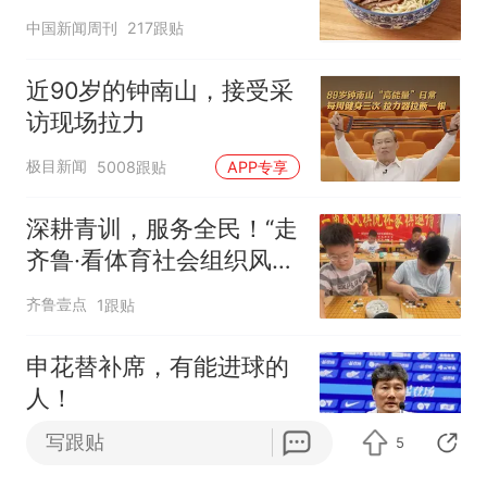
中国新闻周刊
217跟贴
近90岁的钟南山，接受采
访现场拉力
极目新闻
5008跟贴
APP专享
深耕青训，服务全民！“走
齐鲁·看体育社会组织风
采”走进沂水
齐鲁壹点
1跟贴
申花替补席，有能进球的
人！
写跟贴
新民晚报
5
45跟贴