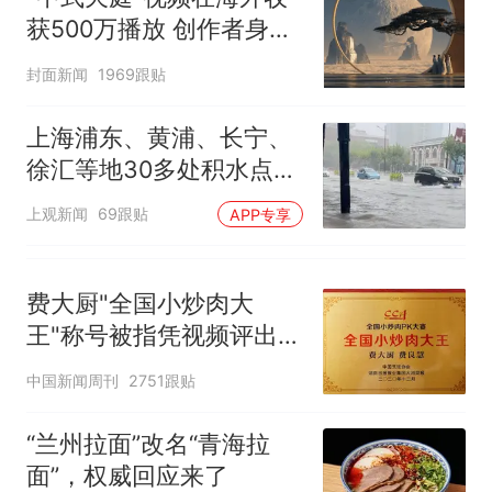
获500万播放 创作者身份
披露
封面新闻
1969跟贴
上海浦东、黄浦、长宁、
徐汇等地30多处积水点正
在抢排
上观新闻
69跟贴
APP专享
费大厨"全国小炒肉大
王"称号被指凭视频评出
官方回应
中国新闻周刊
2751跟贴
“兰州拉面”改名“青海拉
面”，权威回应来了