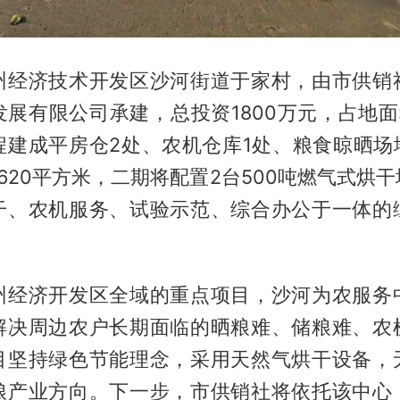
州经济技术开发区沙河街道于家村，由市供销
展有限公司承建，总投资1800万元，占地面积
建成平房仓2处、农机仓库1处、粮食晾晒场地
620平方米，二期将配置2台500吨燃气式烘
干、农机服务、试验示范、综合办公于一体的
州经济开发区全域的重点项目，沙河为农服务
解决周边农户长期面临的晒粮难、储粮难、农
目坚持绿色节能理念，采用天然气烘干设备，
粮产业方向。下一步，市供销社将依托该中心