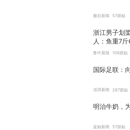
极目新闻
57跟贴
浙江男子划
人：鱼重7斤
鲁中晨报
106跟贴
国际足联：向
澎湃新闻
287跟贴
明治牛奶，
蓝鲸新闻
57跟贴