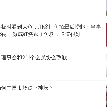
桨板时看到大鱼，用桨把鱼拍晕后捞起；当事
6两，做成红烧辣子鱼块，味道很好
理事会和211个会员协会致歉
为何中国市场跌下神坛？