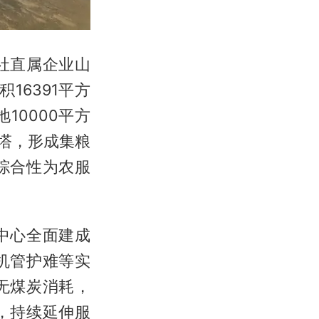
社直属企业山
16391平方
10000平方
干塔，形成集粮
综合性为农服
中心全面建成
机管护难等实
无煤炭消耗，
，持续延伸服