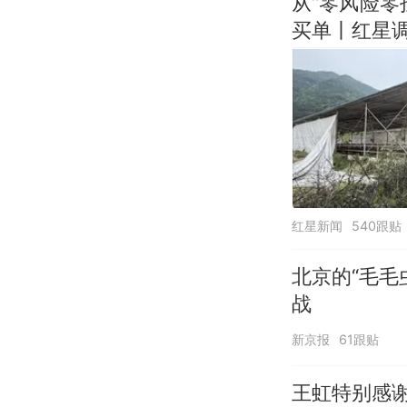
从“零风险
买单丨红星
红星新闻
540跟贴
北京的“毛毛
战
新京报
61跟贴
王虹特别感