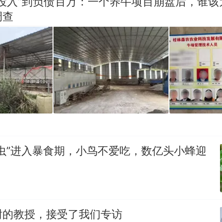
零投入”到负债百万：一个养牛项目崩盘后，谁该
调查
虫”进入暴食期，小鸟不爱吃，数亿头小蜂迎
谢的教授，接受了我们专访