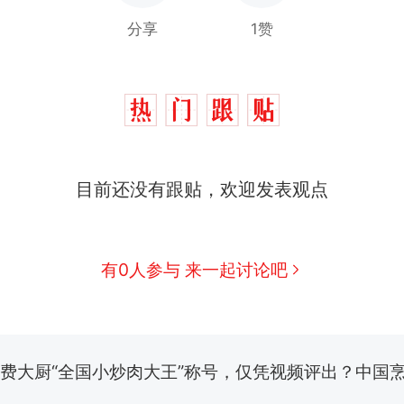
分享
1赞
目前还没有跟贴，欢迎发表观点
制裁瓜子饺子，美国怕什么？
热
有0人参与 来一起讨论吧
那个在床头放菜刀的女孩，因老师一句“跟我回家”
新
费大厨“全国小炒肉大王”称号，仅凭视频评出？中国
男子上山采菌偶然发现鸡枞菌窝，原地守1天等它长大：
朵