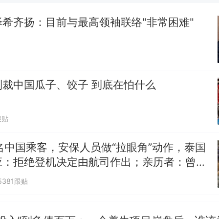
美国渔民钓获鲨鱼徒手将其拽回大海 目击者直呼震惊
参考消息）
希齐扬：目前与最高领袖联络"非常困难"
笔试第一被第二名传话劝弃考 官方通报
制裁瓜子饺子，美国怕什么？
热
制裁中国瓜子、饺子 到底在怕什么
跟贴
名中国乘客，安保人员做“拉眼角”动作，泰国
应：拒绝登机决定由航司作出；亲历者：曾承
但没兑现
5381跟贴