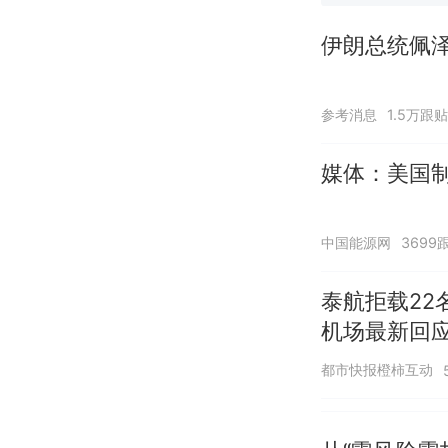
伊朗总统佩泽
参考消息
1.5万跟贴
媒体：美国
中国能源网
3699
泰航拒载22
机场最新回
诺免费改签
都市快报橙柿互动