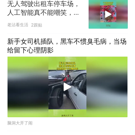
无人驾驶出租车停车场，
人工智能真不能嘲笑，司
机都改坐办公室了
老沾看生活
2跟贴
新手女司机插队，黑车不惯臭毛病，当场
给留下心理阴影
脑洞大开了闹