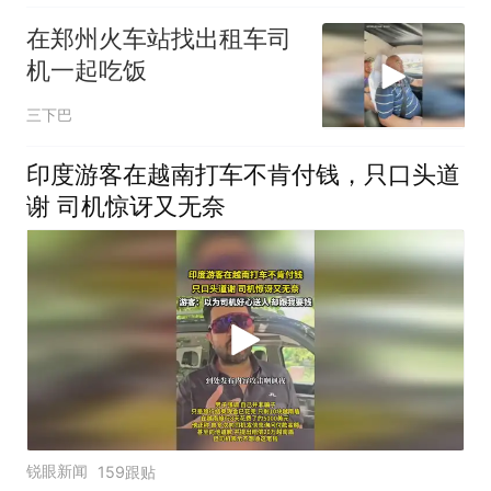
在郑州火车站找出租车司
机一起吃饭
三下巴
印度游客在越南打车不肯付钱，只口头道
谢 司机惊讶又无奈
锐眼新闻
159跟贴