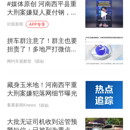
#媒体原创 河南西平县重
大刑案嫌疑人夏付钢，在
玉米地被抓，逃窜过程中
封面新闻
APP专享
伤害多名无辜群众，当地
曾悬赏5万，称其或持刀
拼车群注意了！群主也要
潜逃
担责了！多地严打微信
群、QQ群非法营运
网约车观察室
1跟贴
藏身玉米地！河南西平重
大刑案嫌犯落网细节曝光
看看新闻Knews
1跟贴
大批无证司机收到运管预