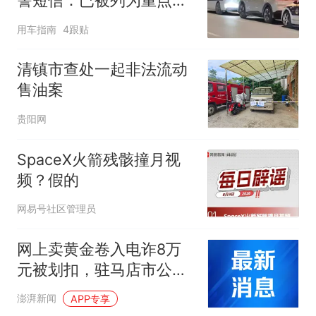
警短信：已被列为重点查
处对象，立即停止接单、
用车指南
4跟贴
注销账号
清镇市查处一起非法流动
售油案
贵阳网
SpaceX火箭残骸撞月视
频？假的
网易号社区管理员
网上卖黄金卷入电诈8万
元被划扣，驻马店市公安
局称新蔡警方程序违法
澎湃新闻
APP专享