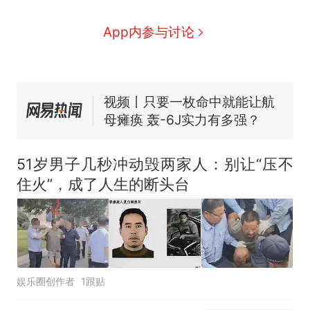
家，刚改国名，总统就邀请中
App内参与讨论
国大使骑行绕了几乎整个国境
搬家报价570元，搬到楼下交
线一圈，还曾两次到中国寻根
5060元才肯搬上楼！女子傻眼
了……
视频丨只要一枚命中就能让航
母瘫痪 轰-6J实力有多强？
空调24小时开着反而更省电？
电力部门回应
台风"白海豚"登陆 中心附近最
51岁男子几秒冲动毁两家人：别让“压不
大风力14级
住火”，成了人生的断头台
十多万人报名的考试，成绩
热
全部作废，公平么？
娱乐圈创作者
1跟贴