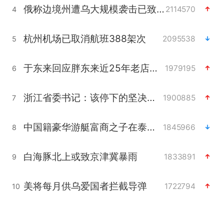
俄称边境州遭乌大规模袭击已致13伤
2114570
4
杭州机场已取消航班388架次
2095538
5
于东来回应胖东来近25年老店年底关闭
1979195
6
浙江省委书记：该停下的坚决停下来
1900885
7
中国籍豪华游艇富商之子在泰国被杀
1845966
8
白海豚北上或致京津冀暴雨
1833891
9
美将每月供乌爱国者拦截导弹
1722794
10