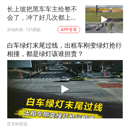
长上坡把黑车车主给整不
会了，冲了好几次都上不
去还往后溜，网友：车技
乐动向前
131跟贴
APP专享
不过关，少走云贵川
白车绿灯末尾过线，出租车刚变绿灯抢行
相撞，都是绿灯该谁担责？
空天科技说