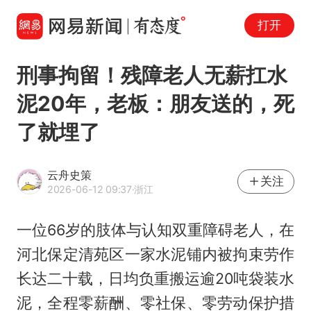
打开
刑事拘留！残障老人无薪扛水
泥20年，老板：朋友送的，死
了就埋了
云舟史策
关注
2026-06-12 09:37
·浙江
一位66岁的肢体与认知双重障碍老人，在
河北保定清苑区一家水泥铺内被拘束劳作
长达二十载，日均负重搬运逾20吨袋装水
泥，全程零薪酬、零社保、零劳动保护措