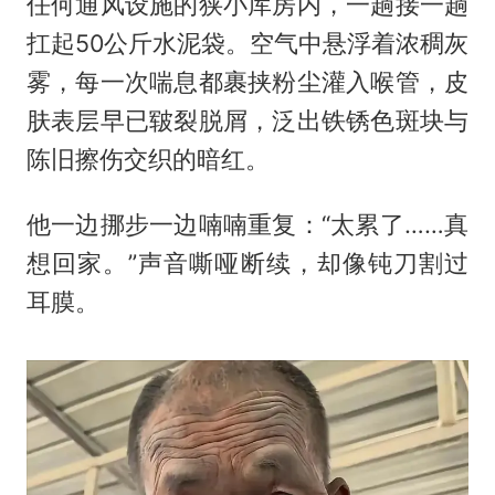
任何通风设施的狭小库房内，一趟接一趟
扛起50公斤水泥袋。空气中悬浮着浓稠灰
雾，每一次喘息都裹挟粉尘灌入喉管，皮
肤表层早已皲裂脱屑，泛出铁锈色斑块与
陈旧擦伤交织的暗红。
他一边挪步一边喃喃重复：“太累了……真
想回家。”声音嘶哑断续，却像钝刀割过
耳膜。