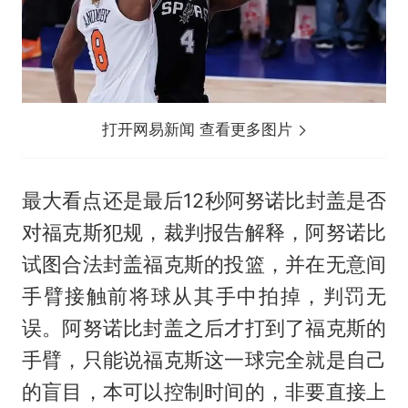
打开网易新闻 查看更多图片
最大看点还是最后12秒阿努诺比封盖是否
对福克斯犯规，裁判报告解释，阿努诺比
试图合法封盖福克斯的投篮，并在无意间
手臂接触前将球从其手中拍掉，判罚无
误。阿努诺比封盖之后才打到了福克斯的
手臂，只能说福克斯这一球完全就是自己
的盲目，本可以控制时间的，非要直接上