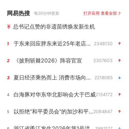
网易热搜
每30分钟更新
打开应用 查看全部
总书记点赞的非遗苗绣焕发新生机
于东来回应胖东来近25年老店年底关闭
2348130
1
《披荆斩棘2026》阵容官宣
2307603
2
夏日经济乘热而上 消费市场向新而行
2218085
3
白海豚对华东华北影响会大于巴威
2154172
4
以拒绝“和平委员会”的加沙和平计划
2084847
5
浙江省甬江发生2026年第1号洪水
1992177
6