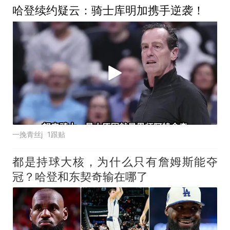
哈登续约疑云：骑士库明加携手逆袭！
一挽青丝j
1跟贴
都是持球大核，为什么只有詹姆斯能夺
冠？哈登和东契奇输在哪了