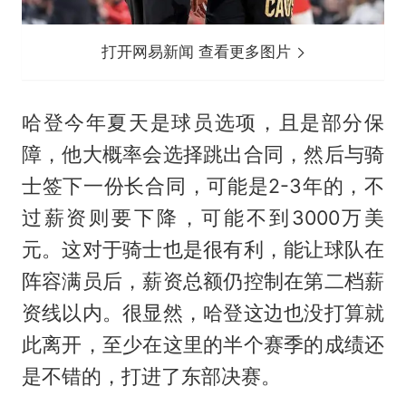
打开网易新闻 查看更多图片
哈登今年夏天是球员选项，且是部分保
障，他大概率会选择跳出合同，然后与骑
士签下一份长合同，可能是2-3年的，不
过薪资则要下降，可能不到3000万美
元。这对于骑士也是很有利，能让球队在
阵容满员后，薪资总额仍控制在第二档薪
资线以内。很显然，哈登这边也没打算就
此离开，至少在这里的半个赛季的成绩还
是不错的，打进了东部决赛。