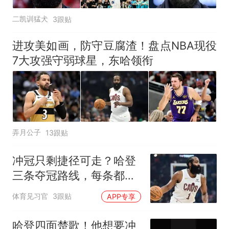
二凯训猛犬
3跟贴
进攻美如画，防守豆腐渣！盘点NBA现役
7大攻强守弱球星，东哈领衔
弄月公子
13跟贴
冲冠只剩捷径可走？哈登
三条夺冠路线，每条都简
单直接
体育见习官
3跟贴
APP专享
哈登四面楚歌！他想要冲