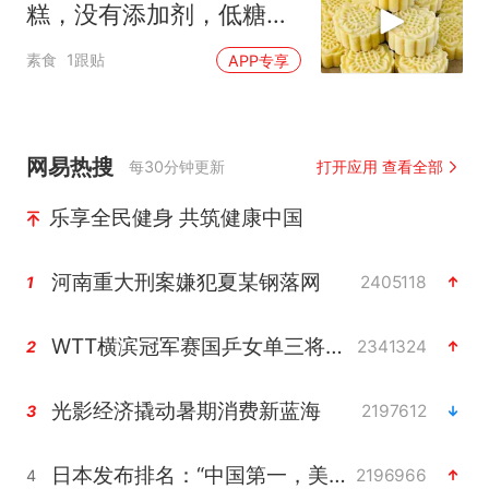
糕，没有添加剂，低糖少
油，清甜解暑很细腻
素食
1跟贴
APP专享
网易热搜
每30分钟更新
打开应用 查看全部
乐享全民健身 共筑健康中国
河南重大刑案嫌犯夏某钢落网
2405118
1
WTT横滨冠军赛国乒女单三将晋级四强
2341324
2
光影经济撬动暑期消费新蓝海
2197612
3
日本发布排名：“中国第一，美日德韩英法居后”
2196966
4