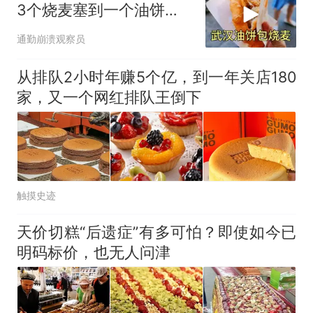
3个烧麦塞到一个油饼
里，每天食客不断
通勤崩溃观察员
从排队2小时年赚5个亿，到一年关店180
家，又一个网红排队王倒下
触摸史迹
天价切糕“后遗症”有多可怕？即使如今已
明码标价，也无人问津