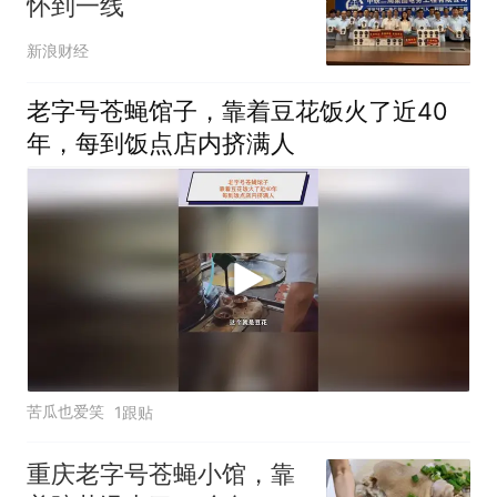
怀到一线
新浪财经
老字号苍蝇馆子，靠着豆花饭火了近40
年，每到饭点店内挤满人
苦瓜也爱笑
1跟贴
重庆老字号苍蝇小馆，靠