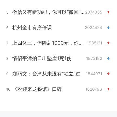
微信又有新功能，你可以“撤回”你的撤回了！
2074035
5
杭州全市有序停课
2024424
6
上四休三，但降薪1000元，你接受吗？
1985121
7
情侣平潭拍日出坠崖1死1伤
1873182
8
郑丽文：台湾从来没有“独立”过
1844971
9
《欢迎来龙餐馆》口碑
1820796
10