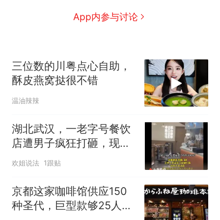
App内参与讨论
三位数的川粤点心自助，
酥皮燕窝挞很不错
温油辣辣
湖北武汉，一老字号餐饮
店遭男子疯狂打砸，现场
瞬间一片狼藉
欢姐说法
1跟贴
京都这家咖啡馆供应150
种圣代，巨型款够25人
吃，价格高达5万日元