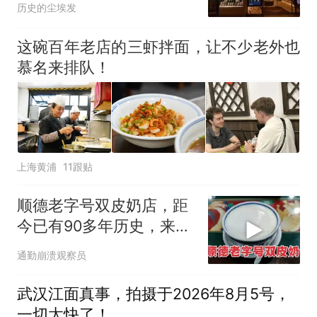
历史的尘埃发
这碗百年老店的三虾拌面，让不少老外也
慕名来排队！
上海黄浦
11跟贴
顺德老字号双皮奶店，距
今已有90多年历史，来顺
德不吃等于白来
通勤崩溃观察员
武汉江面真事，拍摄于2026年8月5号，
一切太快了！