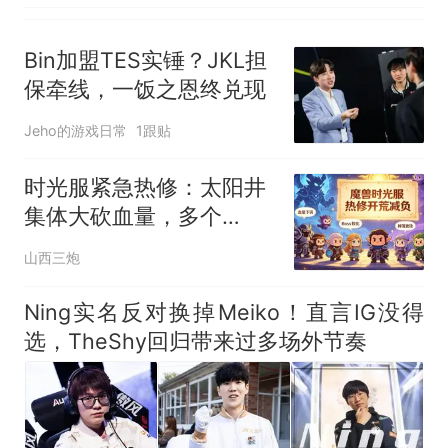
Bin加盟TES实锤？JKL担
保牵线，一饭之恩终兑现
Jeho的游戏日常
1跟贴
时光服紧急热修：太阳井
集体大砍血量，多个
BOSS机制BUG修复
山西三炮
Ning实名反对换掉Meiko！直言IG没得
选，TheShy回归带来过多场外节奏