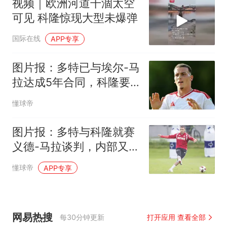
视频｜欧洲河道干涸太空
可见 科隆惊现大型未爆弹
国际在线
APP专享
图片报：多特已与埃尔-马
拉达成5年合同，科隆要
5000万欧
懂球帝
图片报：多特与科隆就赛
义德-马拉谈判，内部又重
燃达成协议的希望
懂球帝
APP专享
网易热搜
每30分钟更新
打开应用 查看全部