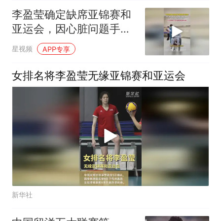
李盈莹确定缺席亚锦赛和
亚运会，因心脏问题手
术，晒住院照仍微笑
星视频
APP专享
女排名将李盈莹无缘亚锦赛和亚运会
新华社