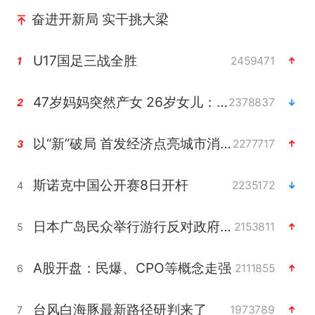
奋进开新局 实干挑大梁
U17国足三战全胜
2459471
1
47岁妈妈突然产女 26岁女儿：很震惊
2378837
2
以“新”破局 首发经济点亮城市消费活力
2277717
3
斯诺克中国公开赛8日开杆
2235172
4
日本广岛民众举行游行反对政府行径
2153811
5
A股开盘：民爆、CPO等概念走强
2111855
6
台风白海豚最新路径研判来了
1973789
7