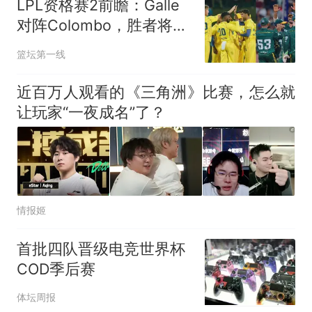
LPL资格赛2前瞻：Galle
来源：参考消息）
笔试第一被第二名传话劝弃考
对阵Colombo，胜者将获
官方通报
决赛门票
那个在床头放菜刀的女孩，
热
篮坛第一线
因老师一句“跟我回家”改写了
人生
近百万人观看的《三角洲》比赛，怎么就
让玩家“一夜成名”了？
情报姬
首批四队晋级电竞世界杯
COD季后赛
体坛周报