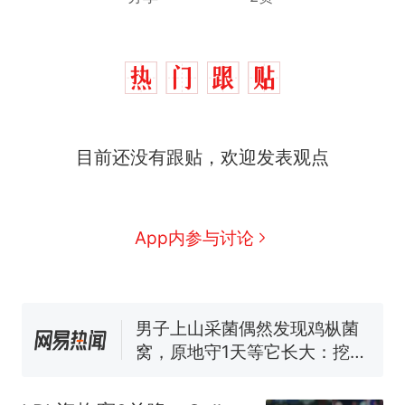
目前还没有跟贴，欢迎发表观点
那个在床头放菜刀的女孩，
热
因老师一句“跟我回家”改写了
人生
制裁瓜子饺子，美国怕什
新
App内参与讨论
么？
费大厨“全国小炒肉大王”称
号，仅凭视频评出？中国烹饪
协会回应
男子上山采菌偶然发现鸡枞菌
窝，原地守1天等它长大：挖了
140多朵
美国渔民钓获鲨鱼徒手将其拽
回大海 目击者直呼震惊 （视频