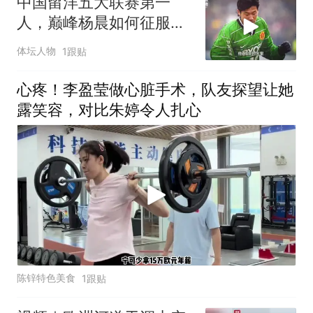
中国留洋五大联赛第一
人，巅峰杨晨如何征服德
甲！
体坛人物
1跟贴
心疼！李盈莹做心脏手术，队友探望让她
露笑容，对比朱婷令人扎心
陈锌特色美食
1跟贴