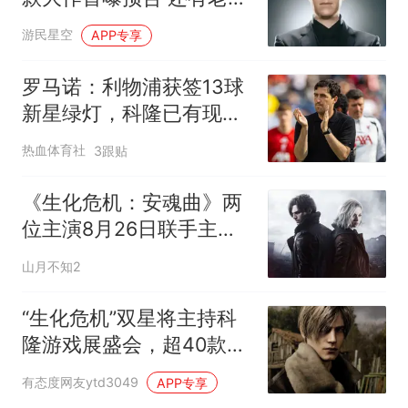
人
游民星空
APP专享
罗马诺：利物浦获签13球
新星绿灯，科隆已有现成
替代者
热血体育社
3跟贴
《生化危机：安魂曲》两
位主演8月26日联手主持
科隆游戏展未来游戏展
山月不知2
“生化危机”双星将主持科
隆游戏展盛会，超40款游
戏亮相
有态度网友ytd3049
APP专享