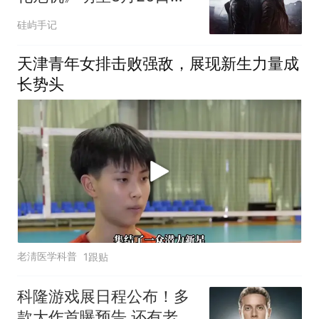
40款新作接管科隆游戏展
硅屿手记
天津青年女排击败强敌，展现新生力量成
长势头
老淸医学科普
1跟贴
科隆游戏展日程公布！多
款大作首曝预告 还有老熟