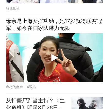
解说夜色
母亲是上海女排功勋，她17岁就得联赛冠
军，如今在国家队潜力无限
麻将的麻麻
14跟贴
从打僵尸到当主持？《生
化危机》明星8月26日携