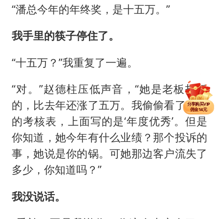
“潘总今年的年终奖，是十五万。”
我手里的筷子停住了。
“十五万？”我重复了一遍。
“对。”赵德柱压低声音，“她是老板拍板
分享单篇
佣金2.5元
的，比去年还涨了五万。我偷偷看了眼她
分享购买VIP
佣金14元
分享单篇
的考核表，上面写的是‘年度优秀’。但是
佣金2.5元
你知道，她今年有什么业绩？那个投诉的
事，她说是你的锅。可她那边客户流失了
多少，你知道吗？”
我没说话。