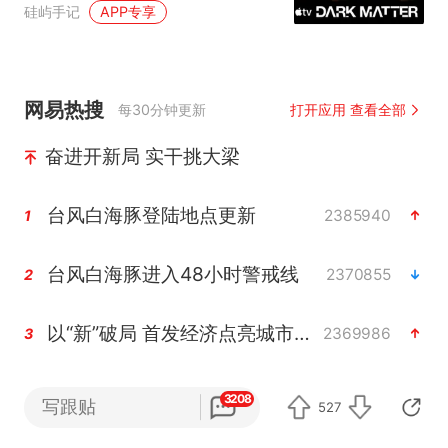
硅屿手记
APP专享
维度
网易热搜
每30分钟更新
打开应用 查看全部
奋进开新局 实干挑大梁
台风白海豚登陆地点更新
2385940
1
台风白海豚进入48小时警戒线
2370855
2
以“新”破局 首发经济点亮城市消费活力
2369986
3
中方回应是否在太平洋海底开采稀土
2225843
4
3208
写跟贴
527