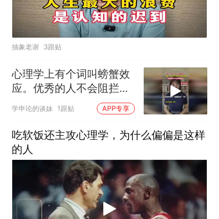
抽象老谢
3跟贴
心理学上有个词叫螃蟹效
应。优秀的人不会阻拦他
人发光，互相托举才能共
学申论的谈妹
1跟贴
APP专享
同成长
吃软饭还主攻心理学，为什么偏偏是这样
的人