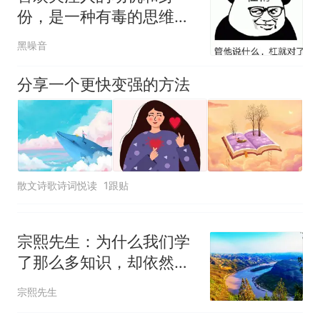
老师一句“跟我回家”改写了人
份，是一种有毒的思维方
生
制裁瓜子饺子，美国怕什
热
式
黑噪音
么？
分享一个更快变强的方法
散文诗歌诗词悦读
1跟贴
宗熙先生：为什么我们学
了那么多知识，却依然过
不好这一生？
宗熙先生