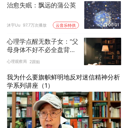
治愈失眠：飘远的蒲公英
00:01
沐宇Uu
97.7万次播放
云音乐特供
心理学点醒无数子女：“父
母身体不好不必全盘背
负，父母过得艰难不必独
心理观察局
2跟贴
自煎熬，父母有自己的人
生选择，不必强行介入对
我为什么要旗帜鲜明地反对迷信精神分析
抗”
学系列讲座（1）