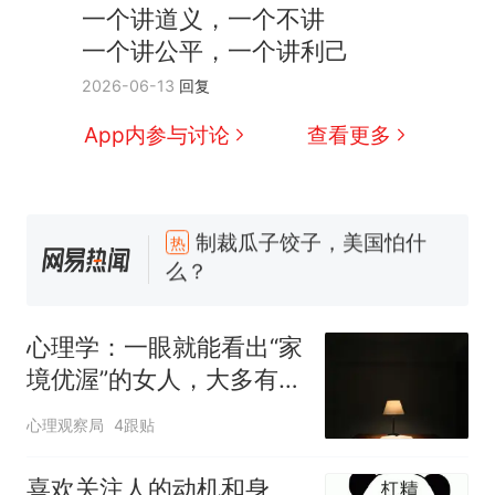
一个讲道义，一个不讲
一个讲公平，一个讲利己
2026-06-13
回复
App内参与讨论
查看更多
制裁瓜子饺子，美国怕什
热
么？
费大厨“全国小炒肉大王”称
新
号，仅凭视频评出？中国烹饪
协会回应
男子上山采菌偶然发现鸡枞菌
窝，原地守1天等它长大：挖了
心理学：一眼就能看出“家
140多朵
美国渔民钓获鲨鱼徒手将其拽
境优渥”的女人，大多有这
回大海 目击者直呼震惊 （视频
两种喜好，很准
来源：参考消息）
笔试第一被第二名传话劝弃考
心理观察局
4跟贴
官方通报
那个在床头放菜刀的女孩，因
喜欢关注人的动机和身