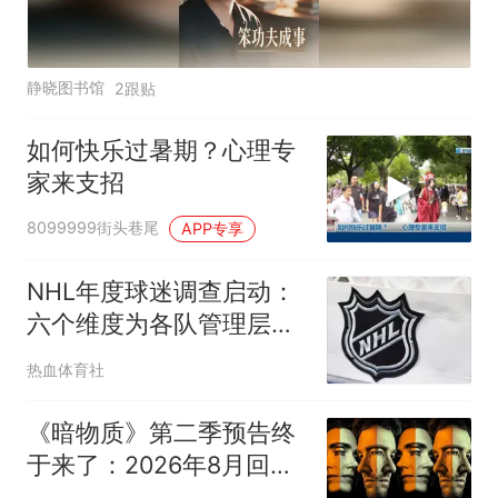
静晓图书馆
2跟贴
如何快乐过暑期？心理专
家来支招
8099999街头巷尾
APP专享
NHL年度球迷调查启动：
六个维度为各队管理层打
分
热血体育社
《暗物质》第二季预告终
于来了：2026年8月回
归，卷入更深、更失控的