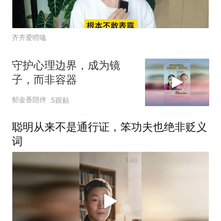
齐齐爱唠嗑
守护心理边界，成为镜
子，而非容器
郁金香陪伴
5跟贴
聪明从来不是通行证，笨功夫也绝非贬义
词