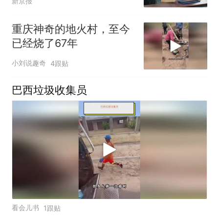
新京报
重庆神奇的地火村，至今
已经烧了67年
小刘说趣奇
4跟贴
巴西垃圾收集员
看会儿书
1跟贴