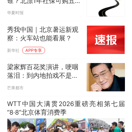
谁？北漂1年社保可购五环
内住房 ，公积金贷款最高
华夏时报
可至340万元
秀我中国｜北京暑运新观
察：火车站也能看展？
新华社
APP专享
梁家辉百花奖演讲，哽咽
落泪：到内地拍戏不是北
上，是回归
芒果都市
WTT中国大满贯2026重磅亮相第七届
“8·8”北京体育消费季