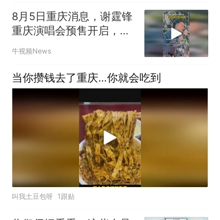
8月5日重庆消息，谢霆锋
重庆演唱会预售开启，时
隔一年再度中秋登陆山
牛视频News
城！
当你攒钱去了重庆…你就会吃到
叫我土豆包呀
1跟贴