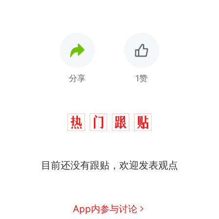
分享
1赞
那个在床头放菜刀的女孩，
热
因老师一句“跟我回家”改写了
人生
搬家报价570元，搬到楼下
新
目前还没有跟贴，欢迎发表观点
交5060元才肯搬上楼！女子傻
眼了……
费大厨“全国小炒肉大王”称
号，仅凭视频评出？中国烹饪
协会回应
台风"白海豚"中心附近最大风
App内参与讨论
力已达15级 最新研判