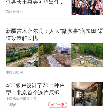
任县长王惠美可望出任魏
平政竞选主委
海峡导报社
新疆吉木萨尔县：人大“微实事”润农田 渠
道改造解民忧
中国日报网
400多户设计了70余种户
型！北京首个连片原拆原
建项目的民生考量
中国房地产报官方号
13跟贴
APP专享