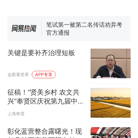
佛山一中学招聘物理教师，笔
试前13名均遭淘汰？教育局：
已叫停招聘，成立调查组全面
笔试第一被第二名传话劝弃考
核查
官方通报
那个在床头放菜刀的女孩，
热
因老师一句“跟我回家”改写了
关键是要补齐治理短板
人生
金眼看世界
APP专享
征稿！“贤美乡村 农文共
兴”奉贤区庆祝第九届中国
农民丰收节暨第三届乡村
上海奉贤
摄影作品征集
彰化蓝营整合露曙光！现