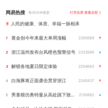
网易热搜
每30分钟更新
打开应用 查看全部
人民的健康、体质、幸福一脉相承
黄金创今年来最大单周涨幅
2395589
1
浙江温州发布台风橙色预警信号
2332586
2
解锁各地夏日限定体验
2254693
3
白海豚将正面袭击贯穿浙江
2240437
4
男童模仿奥特曼从高处跳下致骨折
2130882
5