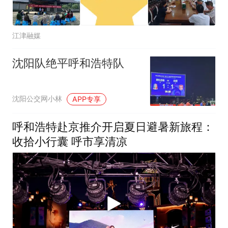
江津融媒
沈阳队绝平呼和浩特队
沈阳公交网小林
APP专享
呼和浩特赴京推介开启夏日避暑新旅程：
收拾小行囊 呼市享清凉