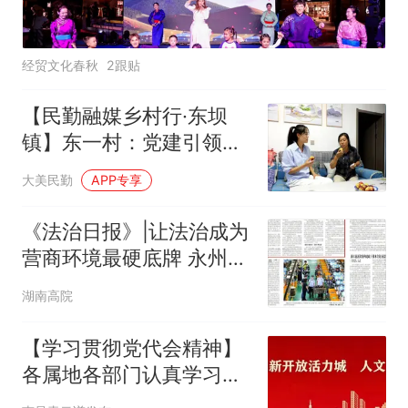
经贸文化春秋
2跟贴
【民勤融媒乡村行·东坝
镇】东一村：党建引领绘
新卷 和美乡村入画来
大美民勤
APP专享
《法治日报》|让法治成为
营商环境最硬底牌 永州法
院“企业服务年”护航高质
湖南高院
量发展
【学习贯彻党代会精神】
各属地各部门认真学习贯
彻区第十四次党代会精神