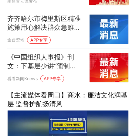
南昌青云谱发布
（八）
齐齐哈尔市梅里斯区精准
施策用心解决群众急难愁
盼
金台资讯
APP专享
《中国组织人事报》刊
文：下基层少讲“预制
话”！
看看新闻Knews
APP专享
【主流媒体看周口】商水：廉洁文化润基
层 监督护航扬清风