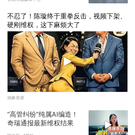
倒地患者获赞，医院：将
对三人进行表彰奖励 （来
不忍了！陈璇终于重拳反击，视频下架、
源：河北日报）#暖心 #
硬刚维权，这下麻烦大了
感人 #正能量
抽象老谢
“高管纠纷”纯属AI编造！
奇瑞通报最新维权结果