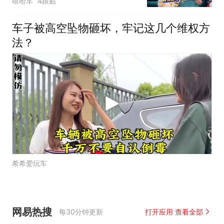
嘻哈车
4跟贴
车子被高空坠物砸坏，牢记这几个维权方
法？
希希爱玩车
网易热搜
每30分钟更新
打开应用 查看全部