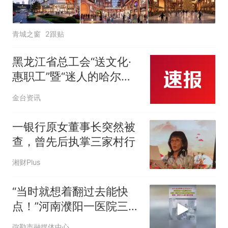
青城之窗
2跟贴
黑龙江省总工会“送文化·
惠职工”暨“迷人的哈尔滨
之夏”哈尔滨市职工专场文
金台资讯
艺演出精彩上演
一银行原女董事长突然被
查，曾先后执掌三家村行
湘财Plus
“当时就想着翻过去能快
点！”河南濮阳一医院三名
职工翻越一米多高窗口救
弥勒市融媒体中心