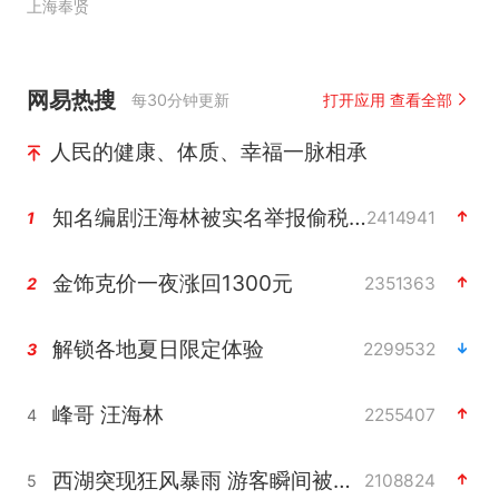
上海奉贤
网易热搜
每30分钟更新
打开应用 查看全部
人民的健康、体质、幸福一脉相承
知名编剧汪海林被实名举报偷税漏税
2414941
1
金饰克价一夜涨回1300元
2351363
2
解锁各地夏日限定体验
2299532
3
峰哥 汪海林
2255407
4
西湖突现狂风暴雨 游客瞬间被浇透
2108824
5