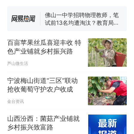
协会回应
佛山一中学招聘物理教师，笔
试前13名均遭淘汰？教育局：
已叫停招聘，成立调查组全面
笔试第一被第二名传话劝弃考
核查
官方通报
空调24小时开着反而更省电？
电力部门回应
百亩苹果丝瓜喜迎丰收 特
那个在床头放菜刀的女孩，
热
色产业铺就乡村振兴路
因老师一句“跟我回家”改写了
芦山微生活
人生
宁波梅山街道“三区”联动
抢收葡萄守护农户收成
金台资讯
山西汾西：菌菇产业铺就
乡村振兴致富路