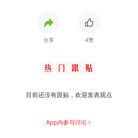
分享
4赞
那个在床头放菜刀的女孩，
热
目前还没有跟贴，欢迎发表观点
因老师一句“跟我回家”改写了
人生
搬家报价570元，搬到楼下
新
交5060元才肯搬上楼！女子傻
App内参与讨论
眼了……
费大厨“全国小炒肉大王”称
号，仅凭视频评出？中国烹饪