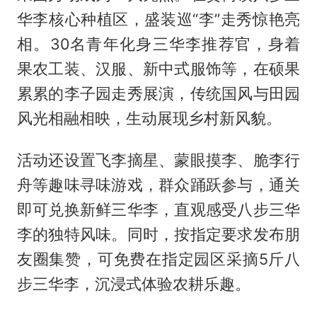
华李核心种植区，盛装巡“李”走秀惊艳亮
相。30名青年化身三华李推荐官，身着
果农工装、汉服、新中式服饰等，在硕果
累累的李子园走秀展演，传统国风与田园
风光相融相映，生动展现乡村新风貌。
活动还设置飞李摘星、蒙眼摸李、脆李行
舟等趣味寻味游戏，群众踊跃参与，通关
即可兑换新鲜三华李，直观感受八步三华
李的独特风味。同时，按指定要求发布朋
友圈集赞，可免费在指定园区采摘5斤八
步三华李，沉浸式体验农耕乐趣。