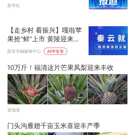
新华社
【走乡村 看振兴】嘎啦苹
果抢“鲜”上市 黄陵迎来甜
蜜丰收季
延安市融媒体中心
APP专享
10万斤！福清这片芒果凤梨迎来丰收
壹福清
门头沟雁翅千亩玉米喜迎丰产季