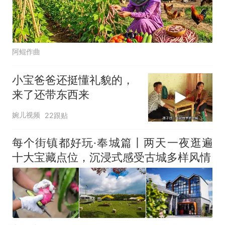
阿鲲作曲
小宝爸爸还挺懂礼貌的，
来了还带东西来
婉儿视频
22跟贴
每个街镇都好玩·奉城篇丨两天一夜逛遍
十大宝藏点位，沉浸式感受古城多样风情