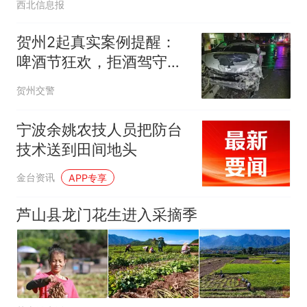
西北信息报
贺州2起真实案例提醒：
啤酒节狂欢，拒酒驾守平
安！
贺州交警
宁波余姚农技人员把防台
技术送到田间地头
金台资讯
APP专享
芦山县龙门花生进入采摘季