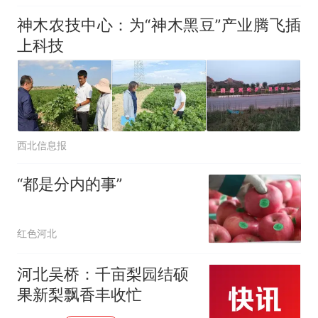
神木农技中心：为“神木黑豆”产业腾飞插
上科技
西北信息报
“都是分内的事”
红色河北
河北吴桥：千亩梨园结硕
果新梨飘香丰收忙