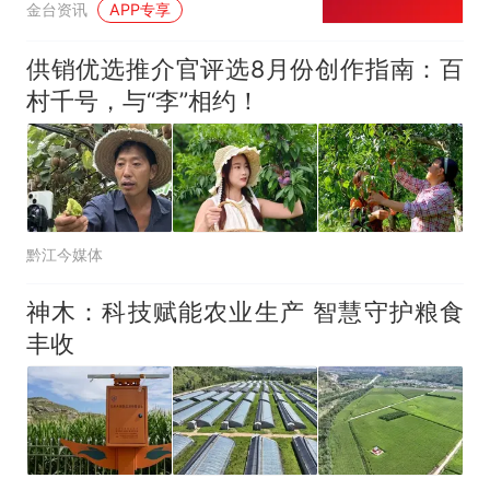
金台资讯
APP专享
供销优选推介官评选8月份创作指南：百
村千号，与“李”相约！
黔江今媒体
神木：科技赋能农业生产 智慧守护粮食
丰收