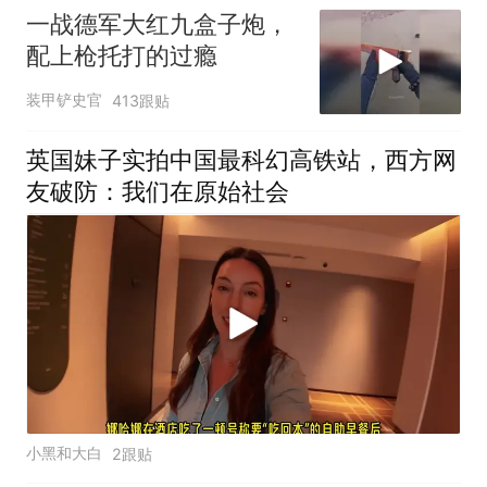
一战德军大红九盒子炮，
配上枪托打的过瘾
装甲铲史官
413跟贴
英国妹子实拍中国最科幻高铁站，西方网
友破防：我们在原始社会
小黑和大白
2跟贴