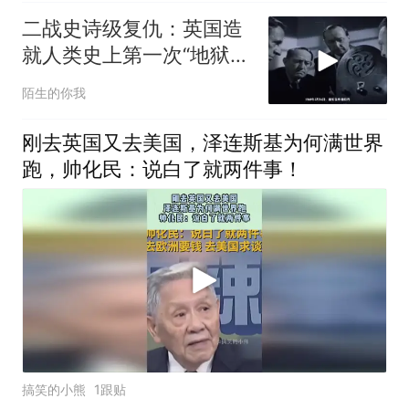
二战史诗级复仇：英国造
就人类史上第一次“地狱之
火！”
陌生的你我
刚去英国又去美国，泽连斯基为何满世界
跑，帅化民：说白了就两件事！
搞笑的小熊
1跟贴