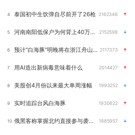
泰国初中生饮弹自尽前开了26枪
2162348
4
河南南阳低保户为何背上40万元贷款
2152598
5
预计“白海豚”明晚将在浙江舟山到福建福鼎一带沿海登陆
2117373
6
用AI造出新病毒意味着什么
2014427
7
美股创4月份以来最大单周涨幅
1993252
8
实时追踪台风白海豚
1930622
9
俄黑客称掌握北约直接参与袭俄证据
1885957
10