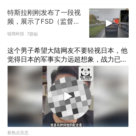
特斯拉刚刚发布了一段视
频，展示了FSD（监督
版）在法国、德国、英国
链闻科技
7跟贴
等欧洲国家极端情况下避
免事故的画面
这个男子希望大陆网友不要轻视日本，他
觉得日本的军事实力远超想象，战力已经
超过英国和法国了！
新热点百态