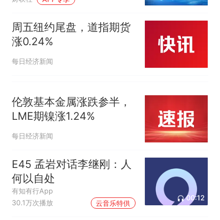
周五纽约尾盘，道指期货
涨0.24%
每日经济新闻
伦敦基本金属涨跌参半，
LME期镍涨1.24%
每日经济新闻
E45 孟岩对话李继刚：人
何以自处
有知有行App
00:12
30.1万次播放
云音乐特供