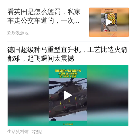
看英国是怎么惩罚，私家
车走公交车道的，一次就
给长记性了
欢乐发源地
德国超级种马重型直升机，工艺比造火箭
都难，起飞瞬间太震撼
生活笑料铺
2跟贴