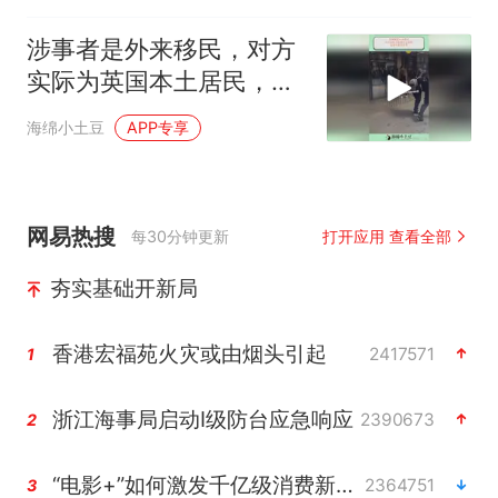
涉事者是外来移民，对方
实际为英国本土居民，看
看外面的世界
海绵小土豆
APP专享
网易热搜
每30分钟更新
打开应用 查看全部
夯实基础开新局
香港宏福苑火灾或由烟头引起
2417571
1
浙江海事局启动Ⅰ级防台应急响应
2390673
2
“电影+”如何激发千亿级消费新活力？
2364751
3