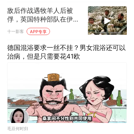
敌后作战遇牧羊人后被
俘，英国特种部队在伊拉
克真实行动任务改编
十一影客
APP专享
德国混浴要求一丝不挂？男女混浴还可以
治病，但是只需要花41欧
毛豆何时归