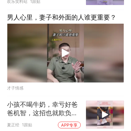
欢乐笑料站
1跟贴
男人心里，妻子和外面的人谁更重要？
才子情感
小孩不喝牛奶，幸亏好爸
爸机智，这招也就欺负人
家的没文凭
夏正经
1跟贴
APP专享