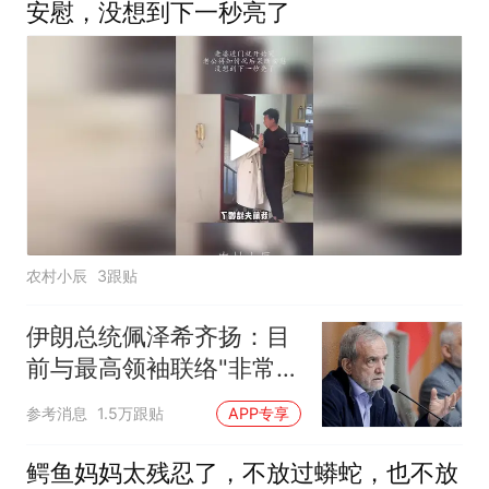
安慰，没想到下一秒亮了
农村小辰
3跟贴
伊朗总统佩泽希齐扬：目
前与最高领袖联络"非常困
难"
参考消息
1.5万跟贴
APP专享
鳄鱼妈妈太残忍了，不放过蟒蛇，也不放