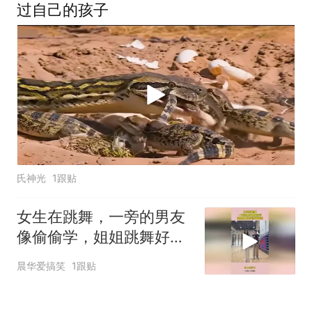
过自己的孩子
氏神光
1跟贴
女生在跳舞，一旁的男友
像偷偷学，姐姐跳舞好美
好好看啊！
晨华爱搞笑
1跟贴