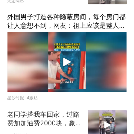
无恙综艺
外国男子打造各种隐蔽房间，每个房门都
让人意想不到，网友：祖上应该是整人专
家
星沙时报
4跟贴
老同学搭我车回家，过路
费加加油费2000块，象征
性的收了他1000