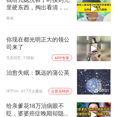
里硬东西，掏出看清，当
场逼儿子立马离婚
夜叔
你现在都光明正大的领公
司来了
无恙综艺
11跟贴
APP专享
治愈失眠：飘远的蒲公英
00:01
沐宇Uu
97.7万次播放
云音乐特供
给亲爹花18万治病眼不
眨，婆婆癌症晚期却隐瞒