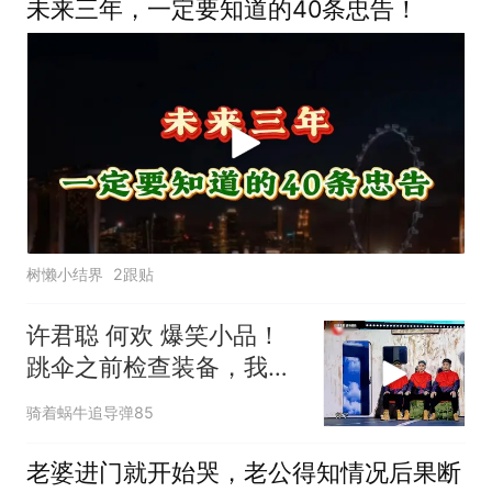
未来三年，一定要知道的40条忠告！
树懒小结界
2跟贴
许君聪 何欢 爆笑小品！
跳伞之前检查装备，我说
的是降落伞
骑着蜗牛追导弹85
老婆进门就开始哭，老公得知情况后果断