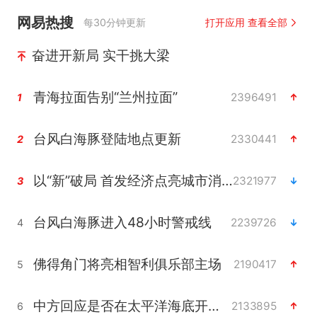
网易热搜
每30分钟更新
打开应用 查看全部
奋进开新局 实干挑大梁
青海拉面告别“兰州拉面”
2396491
1
台风白海豚登陆地点更新
2330441
2
以“新”破局 首发经济点亮城市消费活力
2321977
3
台风白海豚进入48小时警戒线
2239726
4
佛得角门将亮相智利俱乐部主场
2190417
5
中方回应是否在太平洋海底开采稀土
2133895
6