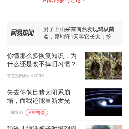
因老师一句“跟我回家”改写了
人生
费大厨“全国小炒肉大王”称
号，仅凭视频评出？中国烹饪
协会回应
男子上山采菌偶然发现鸡枞菌
窝，原地守1天等它长大：挖了
140多朵
美国渔民钓获鲨鱼徒手将其拽
回大海 目击者直呼震惊 （视频
你懂那么多恢复知识，为
来源：参考消息）
笔试第一被第二名传话劝弃考
什么还是改不掉旧习惯？
官方通报
制裁瓜子饺子，美国怕什
热
有态度网友ytd2993
么？
失去你像目睹太阳系崩
塌，而我还能重新发光
一隅安稳
APP专享
我给儿媳洗裤子时摸到兜