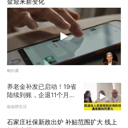
金迎来新变化
鲍向露
养老金补发已启动！19省
陆续到账，企退11个月能
领2000吗
临临唠生活
石家庄社保新政出炉 补贴范围扩大 线上