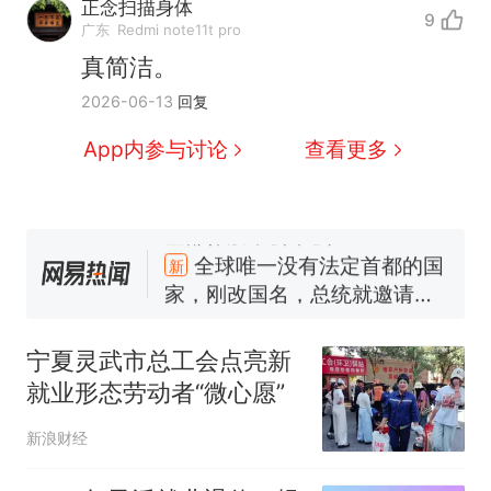
正念扫描身体
9
广东
Redmi note11t pro
真简洁。
2026-06-13
回复
App内参与讨论
查看更多
十多万人报名的考试，成绩
热
全部作废，公平么？
全球唯一没有法定首都的国
新
家，刚改国名，总统就邀请中
国大使骑行绕了几乎整个国境
搬家报价570元，搬到楼下交
线一圈，还曾两次到中国寻根
5060元才肯搬上楼！女子傻眼
宁夏灵武市总工会点亮新
了……
视频丨只要一枚命中就能让航
就业形态劳动者“微心愿”
母瘫痪 轰-6J实力有多强？
空调24小时开着反而更省电？
新浪财经
电力部门回应