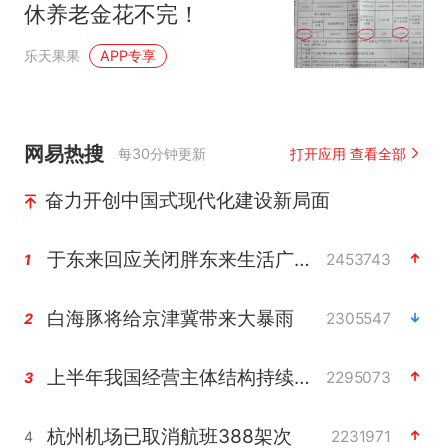
休养老金花不完！
乐天果果
APP专享
网易热搜
每30分钟更新
打开应用 查看全部
奋力开创中国式现代化建设新局面
于东来回应关闭胖东来生活广场店
2453743
1
白海豚将给京津冀带来大暴雨
2305547
2
上半年我国经营主体结构持续优化
2295073
3
杭州机场已取消航班388架次
2231971
4