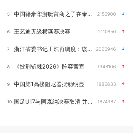
中国籍豪华游艇富商之子在泰国被杀
2150900
5
王艺迪无缘横滨赛决赛
2110650
6
浙江省委书记王浩再调度：该停下的坚决停下来，让社会面静下来
2000946
7
《披荆斩棘2026》阵容官宣
1948106
8
中国第1高楼阻尼器摆动明显
1886633
9
国足U17与阿森纳决赛取消 并列冠军
1874987
10