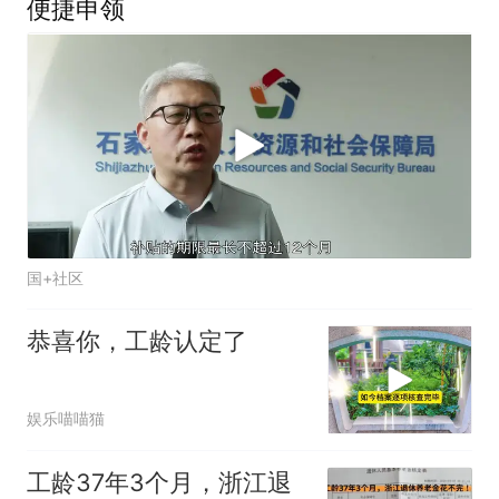
便捷申领
国+社区
恭喜你，工龄认定了
娱乐喵喵猫
工龄37年3个月，浙江退