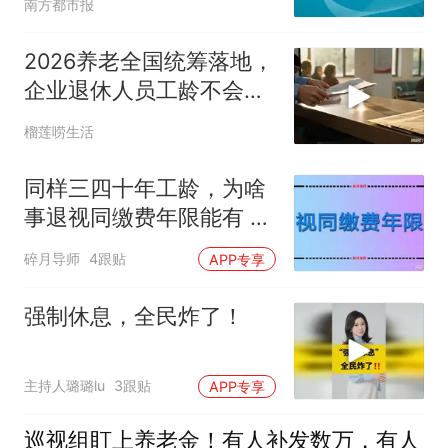
南方都市报
2026养老全国统筹落地，
企业退休人员工龄不会批
量重算
榴莲唠生活
同样三四十年工龄，为啥
事退视同缴费年限能有 25
年，企退才不到 10 年？
碎月导师
4跟贴
APP专享
强制休息，全民炸了！
主持人璐璐lu
3跟贴
APP专享
巡视组盯上养老金！有人补发数万，有人