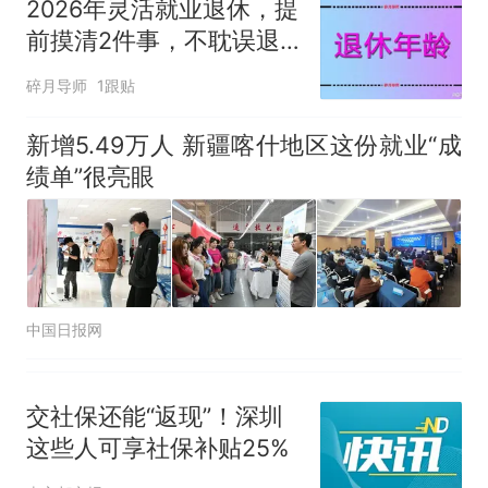
佛山一中学招聘物理教师，笔
2026年灵活就业退休，提
试前13名均遭淘汰？教育局：
前摸清2件事，不耽误退
已叫停招聘，成立调查组全面
十多万人报名的考试，成绩
热
休、不亏养老金
碎月导师
核查
1跟贴
全部作废，公平么？
新增5.49万人 新疆喀什地区这份就业“成
绩单”很亮眼
中国日报网
交社保还能“返现”！深圳
这些人可享社保补贴25%