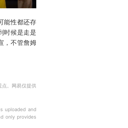
可能性都还存
到时候是走是
宣，不管詹姆
观点。网易仅提供
 is uploaded and
nd only provides