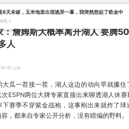
专家：詹姆斯大概率离开湖人 要腾50
多人
 06:43
·上海
A的大瓜一茬接一茬，湖人这边的动向早就攥住
这次ESPN两位大牌专家直接出来聊透湖人休赛
率下赛季不穿紫金战袍，这事刚出来就炸了球
内容，都来自专家公开分析，没有瞎编的野料。