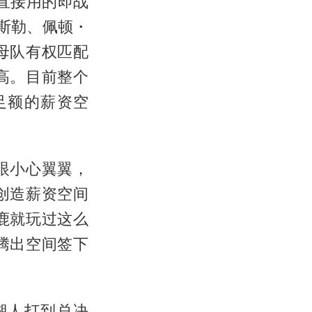
直接用的即战
斯勒、佩顿・
母队有权匹配
高。目前整个
足额的薪资空
眼小心翼翼，
创造薪资空间
鹿就玩过这么
腾出空间签下
湖人打到总决