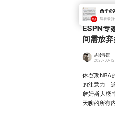
ESPN
间需放弃
越岭寻踪
2026-06-12
休赛期NB
的注意力。
詹姆斯大概
天聊的所有