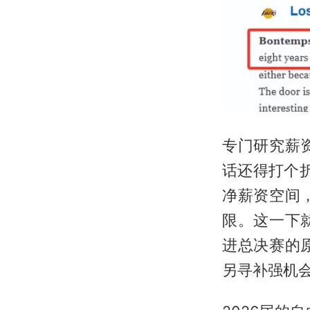
专门研究薪
话还得打个
净薪资空间
限。这一下
进总决赛的
另寻补强机