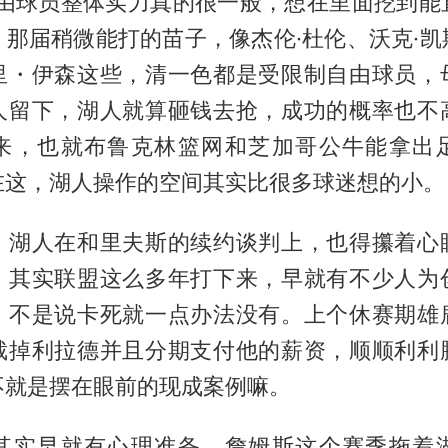
的自由球员整体实力真的很一般，想在里面挖到能
。那届稍微能打的苗子，像杰伦·杜伦、沃克·凯
里・伊森这些，清一色都是受限制自由球员，
人留下，湖人就算砸钱去抢，成功的概率也不
来，也就布鲁克林篮网和芝加哥公牛能拿出
在这，湖人操作的空间其实比很多球迷想的小。
，湖人在和里夫斯的续约谈判上，也得攥着心
。其实联盟这么多年打下来，早就有不少人为
，不是说卡死就一点办法没有。上个休赛期雄
裁掉利拉德并且分期支付他的薪资，顺顺利利
不就是摆在眼前的现成案例嘛。
其实早就有心理准备，詹姆斯这个赛季拖着