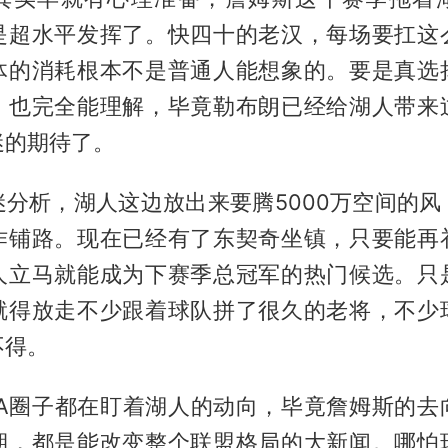
是超水平发挥了。快四十的老汉，每场要扛这
体的消耗根本不是普通人能想象的。要是真选
，也完全能理解，毕竟勒布朗已经给湖人带来
迷的期待了。
迷分析，湖人这边放出来要腾5000万空间的风
作铺路。现在已经有了东契奇坐镇，只要能再
人立马就能成为下赛季总冠军的热门候选。只
就得放走不少跟着球队拼了很久的老将，不少
不得。
BA圈子都在盯着湖人的动向，毕竟詹姆斯的去
期，都是能改变整个联盟格局的大新闻。哪怕