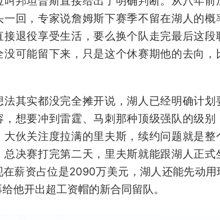
位叫邦坦普斯直接给出了明确判断。从八年前
头一回，专家说詹姆斯下赛季不留在湖人的概
直接退役享受生活，要么换个队走完最后这段
全没可能留下来，只是这个休赛期他的去向，
想法其实都没完全摊开说，湖人已经明确计划
容，想要冲到雷霆、马刺那种顶级强队的级别
。大伙关注度拉满的里夫斯，续约问题就是整
。总决赛打完第二天，里夫斯就能跟湖人正式
现在薪资占位是2090万美元，湖人还能先动用
再给他开出超工资帽的新合同留队。