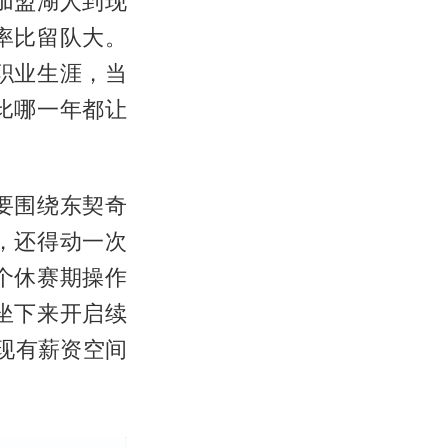
加盟湖人到现
率比留队大。
职业生涯，当
比哪一年都让
要围绕东契奇
，还得动一次
个休赛期操作
坐下来开启续
现有薪资空间