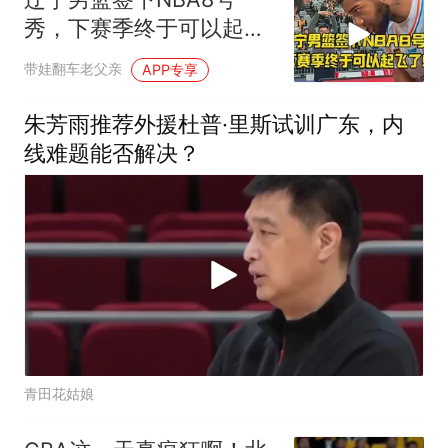
秀，下赛季终于可以起飞
了！
带娃翻车老父亲
APP专享
朱芳雨推荐外援杜普·里斯试训广东，内
线难题能否解决？
青田花姑娘