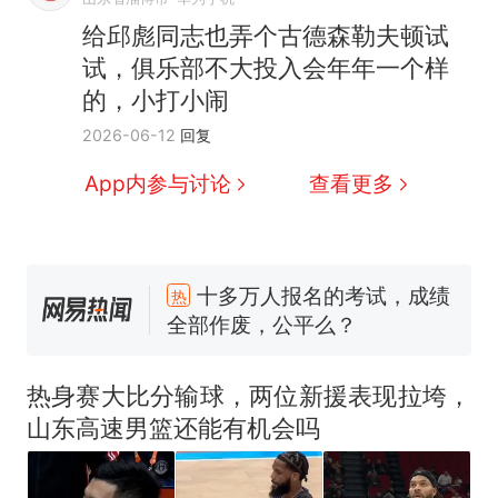
给邱彪同志也弄个古德森勒夫顿试
试，俱乐部不大投入会年年一个样
的，小打小闹
2026-06-12
回复
App内参与讨论
查看更多
十多万人报名的考试，成绩
热
全部作废，公平么？
全球唯一没有法定首都的国
新
家，刚改国名，总统就邀请中
国大使骑行绕了几乎整个国境
搬家报价570元，搬到楼下交
线一圈，还曾两次到中国寻根
5060元才肯搬上楼！女子傻眼
热身赛大比分输球，两位新援表现拉垮，
了……
视频丨只要一枚命中就能让航
山东高速男篮还能有机会吗
母瘫痪 轰-6J实力有多强？
空调24小时开着反而更省电？