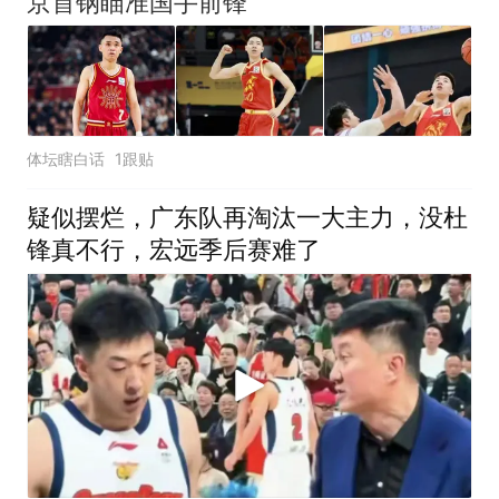
京首钢瞄准国手前锋
体坛瞎白话
1跟贴
疑似摆烂，广东队再淘汰一大主力，没杜
锋真不行，宏远季后赛难了