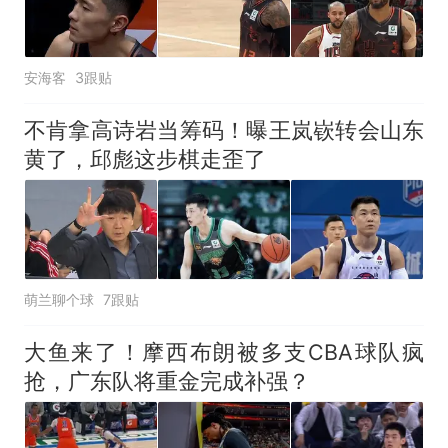
电力部门回应
佛山一中学招聘物理教师，笔
试前13名均遭淘汰？教育局：
安海客
3跟贴
已叫停招聘，成立调查组全面
十多万人报名的考试，成绩
热
核查
全部作废，公平么？
不肯拿高诗岩当筹码！曝王岚嵚转会山东
黄了，邱彪这步棋走歪了
萌兰聊个球
7跟贴
大鱼来了！摩西布朗被多支CBA球队疯
抢，广东队将重金完成补强？