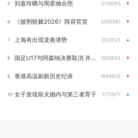
刘嘉玲晒与周星驰合照
2138265
5
《披荆斩棘2026》阵容官宣
2050381
6
上海有出现龙卷潜势
2035123
7
国足U17与阿森纳决赛取消 并列冠军
1920992
8
香港高温刷新历史纪录
1886605
9
女子发现前夫婚内与第三者育子
1772971
10