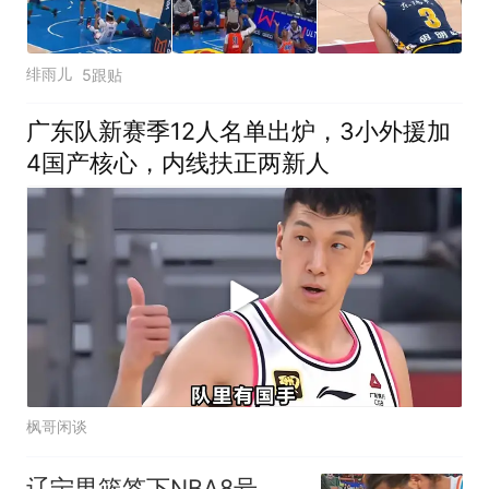
绯雨儿
5跟贴
广东队新赛季12人名单出炉，3小外援加
4国产核心，内线扶正两新人
枫哥闲谈
辽宁男篮签下NBA8号