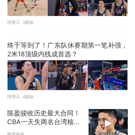
绯雨儿
3跟贴
终于等到了！广东队休赛期第一笔补强，
2米18顶级内线成首选？
绯雨儿
4跟贴
陈盈骏收历史最大合同！
CBA一天失两名台湾核
心，吸引力迅速崩塌
枫哥闲谈