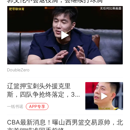
DoubleZero
辽篮押宝刺头外援克里
斯，四队争抢终落定，32
号新援利弊全拆解
一纸书谣
APP专享
CBA最新消息！曝山西男篮交易原帅，北