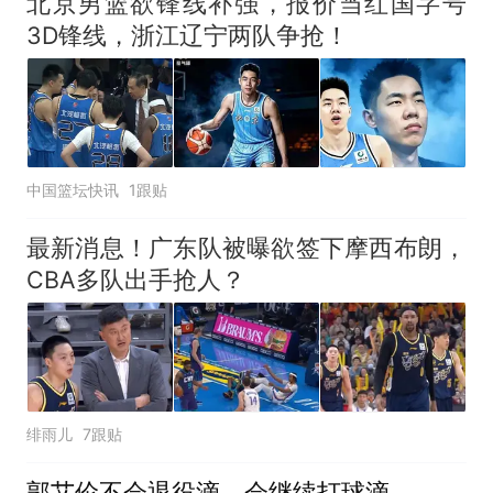
北京男篮欲锋线补强，报价当红国字号
3D锋线，浙江辽宁两队争抢！
中国篮坛快讯
1跟贴
最新消息！广东队被曝欲签下摩西布朗，
CBA多队出手抢人？
绯雨儿
7跟贴
郭艾伦不会退役滴，会继续打球滴