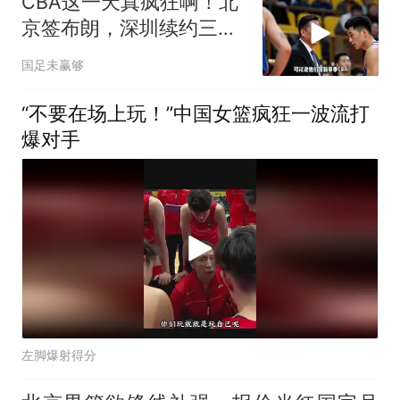
CBA这一天真疯狂啊！北
京签布朗，深圳续约三外
援，郭昊文顶薪
国足未赢够
“不要在场上玩！”中国女篮疯狂一波流打
爆对手
左脚爆射得分