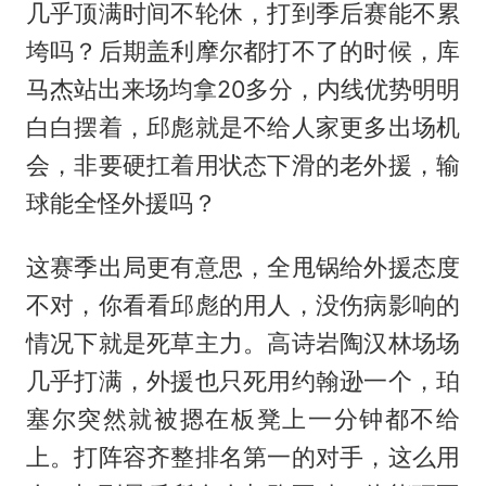
几乎顶满时间不轮休，打到季后赛能不累
垮吗？后期盖利摩尔都打不了的时候，库
马杰站出来场均拿20多分，内线优势明明
白白摆着，邱彪就是不给人家更多出场机
会，非要硬扛着用状态下滑的老外援，输
球能全怪外援吗？
这赛季出局更有意思，全甩锅给外援态度
不对，你看看邱彪的用人，没伤病影响的
情况下就是死草主力。高诗岩陶汉林场场
几乎打满，外援也只死用约翰逊一个，珀
塞尔突然就被摁在板凳上一分钟都不给
上。打阵容齐整排名第一的对手，这么用