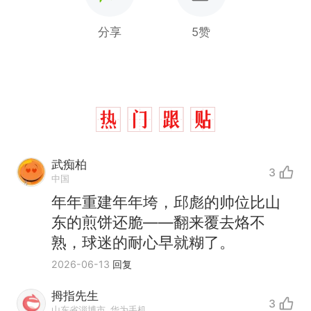
分享
5赞
武痴柏
3
中国
年年重建年年垮，邱彪的帅位比山
东的煎饼还脆——翻来覆去烙不
熟，球迷的耐心早就糊了。
2026-06-13
回复
拇指先生
3
山东省淄博市
华为手机