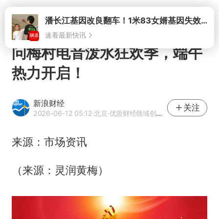
潘长江基因改良翻车！1米83女婿基因失效，12岁外孙身高只到姥爷下巴
打开
速看最新快讯
问梅村电音泼水狂欢季，端午
热力开启！
新浪财经
关注
2026-06-12 05:12
·北京
·优质财经领域创作者
来源：市场资讯
（来源：灵润黄梅）