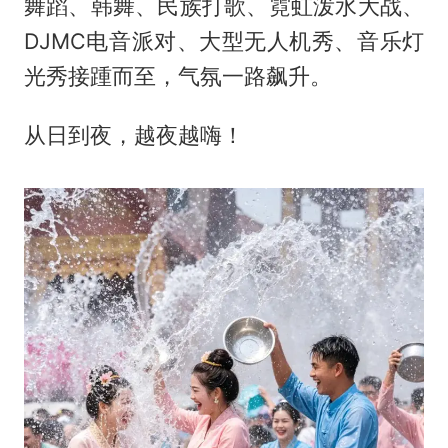
舞蹈、韩舞、民族打歌、霓虹泼水大战、
DJMC电音派对、大型无人机秀、音乐灯
光秀接踵而至，气氛一路飙升。
从日到夜，越夜越嗨！