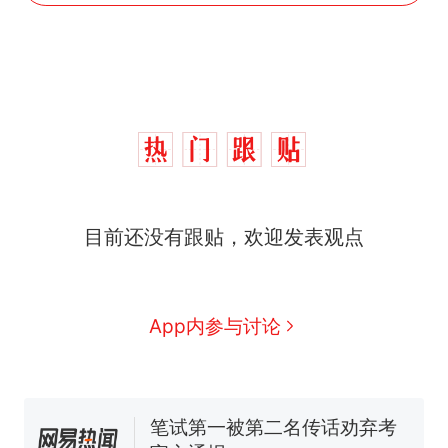
制裁瓜子饺子，美国怕什
热
么？
费大厨“全国小炒肉大王”称
新
目前还没有跟贴，欢迎发表观点
号，仅凭视频评出？中国烹饪
协会回应
男子上山采菌偶然发现鸡枞菌
窝，原地守1天等它长大：挖了
140多朵
美国渔民钓获鲨鱼徒手将其拽
App内参与讨论
回大海 目击者直呼震惊 （视频
来源：参考消息）
笔试第一被第二名传话劝弃考
官方通报
惊艳！字都飘起来了 博主在田