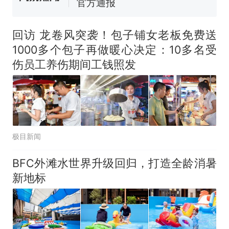
间创作“悬浮字” 网友：真·裸眼
3D！
制裁瓜子饺子，美国怕什
热
么？
回访 龙卷风突袭！包子铺女老板免费送
1000多个包子再做暖心决定：10多名受
伤员工养伤期间工钱照发
极目新闻
BFC外滩水世界升级回归，打造全龄消暑
新地标