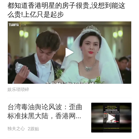
都知道香港明星的房子很贵,没想到能这
么贵!上亿只是起步
娱乐琐琐碎
台湾毒油舆论风波：歪曲
标准抹黑大陆，香港网友
线上回击
独夫之心
2跟贴