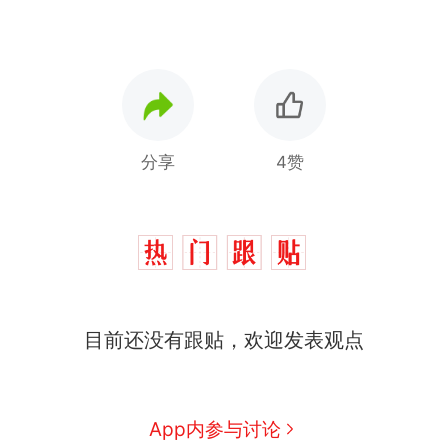
分享
4赞
目前还没有跟贴，欢迎发表观点
制裁瓜子饺子，美国怕什
热
么？
那个在床头放菜刀的女孩，
新
App内参与讨论
因老师一句“跟我回家”改写了