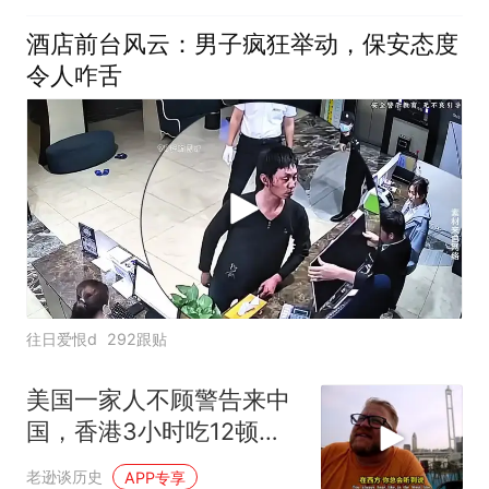
酒店前台风云：男子疯狂举动，保安态度
令人咋舌
往日爱恨d
292跟贴
美国一家人不顾警告来中
国，香港3小时吃12顿，
直飞上海想定居
老逊谈历史
APP专享