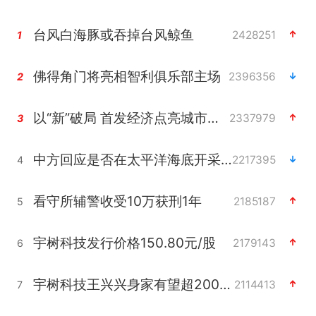
台风白海豚或吞掉台风鲸鱼
2428251
1
佛得角门将亮相智利俱乐部主场
2396356
2
以“新”破局 首发经济点亮城市消费活力
2337979
3
中方回应是否在太平洋海底开采稀土
2217395
4
看守所辅警收受10万获刑1年
2185187
5
宇树科技发行价格150.80元/股
2179143
6
宇树科技王兴兴身家有望超200亿元
2114413
7