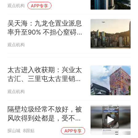
料反弹16%
观点机构
APP专享
吴天海：九龙仓置业派息
率升至90% 不担心窒碍发
展
观点机构
太古进入收获期：兴业太
古汇、三里屯太古里销售
涨了82.2%、63.2%
观点机构
隔壁垃圾经常不放好，被
风吹得到处都是，受不了
让物业上门提醒，结果第
探山城
8跟贴
APP专享
二天早上邻居就这么水灵