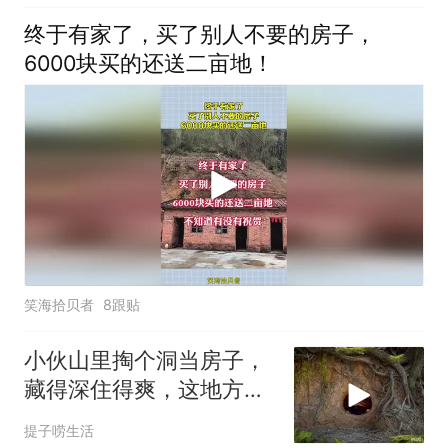
终于有家了，买了别人不要的房子，
6000块买的还送二亩地！
笑海拾贝者
8跟贴
小伙山里掏个洞当房子，
藏得深住得爽，这地方真
巴适
提子唠生活