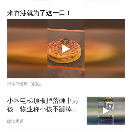
来香港就为了这一口！
蜗牛不慢哟
3跟贴
小区电梯顶板掉落砸中男
孩，物业称小孩不蹦掉不
了，市监局：派维保公司
政法频道
查看