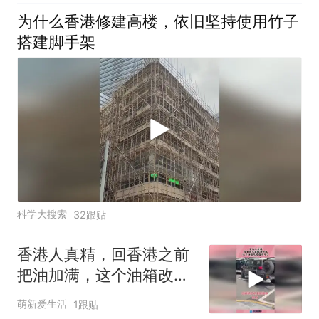
灵的把家门口垃圾拿走了
为什么香港修建高楼，依旧坚持使用竹子
搭建脚手架
科学大搜索
32跟贴
香港人真精，回香港之前
把油加满，这个油箱改的
也太大了！
萌新爱生活
1跟贴