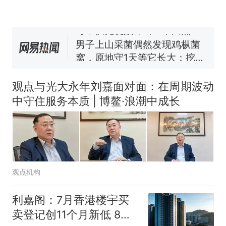
人生
费大厨“全国小炒肉大王”称
号，仅凭视频评出？中国烹饪
协会回应
男子上山采菌偶然发现鸡枞菌
窝，原地守1天等它长大：挖了
140多朵
美国渔民钓获鲨鱼徒手将其拽
回大海 目击者直呼震惊 （视频
观点与光大永年刘嘉面对面：在周期波动
来源：参考消息）
笔试第一被第二名传话劝弃考
中守住服务本质 | 博鳌·浪潮中成长
官方通报
制裁瓜子饺子，美国怕什
热
么？
观点机构
利嘉阁：7月香港楼宇买
卖登记创11个月新低 8月