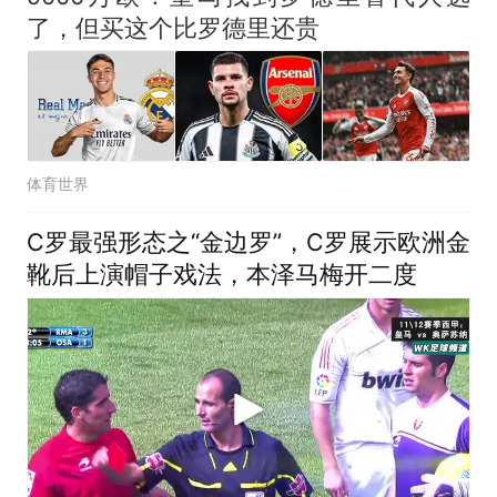
了，但买这个比罗德里还贵
体育世界
C罗最强形态之“金边罗”，C罗展示欧洲金
靴后上演帽子戏法，本泽马梅开二度