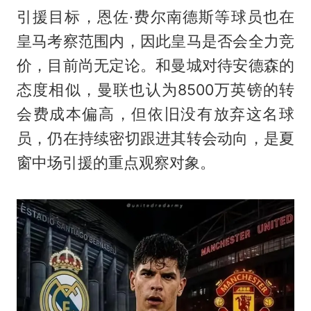
引援目标，恩佐·费尔南德斯等球员也在
皇马考察范围内，因此皇马是否会全力竞
价，目前尚无定论。和曼城对待安德森的
态度相似，曼联也认为8500万英镑的转
会费成本偏高，但依旧没有放弃这名球
员，仍在持续密切跟进其转会动向，是夏
窗中场引援的重点观察对象。