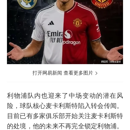
打开网易新闻 查看更多图片
利物浦队内也迎来了中场变动的潜在风
险，球队核心麦卡利斯特陷入转会传闻。
目前已有多家俱乐部开始关注麦卡利斯特
的处境，他的未来不再完全锁定利物浦。