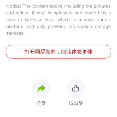
Notice: The content above (including the pictures
and videos if any) is uploaded and posted by a
user of NetEase Hao, which is a social media
platform and only provides information storage
services.
打开网易新闻，阅读体验更佳
分享
1532赞