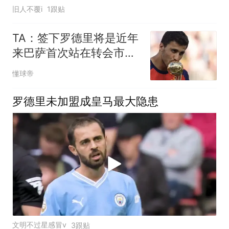
旧人不覆i
1跟贴
TA：签下罗德里将是近年
来巴萨首次站在转会市场
的主导位置上
懂球帝
罗德里未加盟成皇马最大隐患
文明不过星感冒v
3跟贴