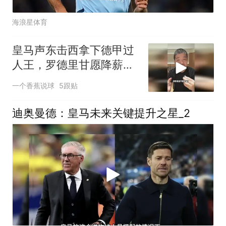
海浪星体育
皇马声东击西拿下德甲过
人王，罗德里甘愿降薪投
靠，维尼危险了！
一个香蕉说球
5跟贴
迪奥曼德：皇马未来关键提升之星_2