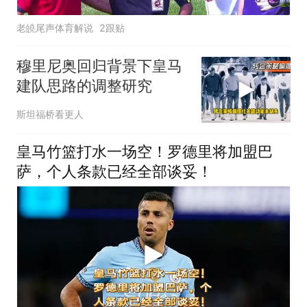
老皢尾声体育解说
2跟贴
穆里尼奥回归背景下皇马
建队思路的调整研究
斯坦福桥看更人
皇马竹篮打水一场空！罗德里将加盟巴
萨，个人条款已经全部谈妥！