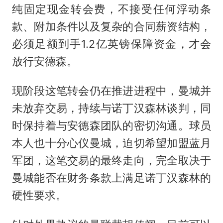
纯固定现金转会费，不接受任何浮动条
款、附加条件以及复杂的合同薪资结构，
必须足额到手1.2亿英镑保障资金，才会
放行安德森。
现阶段这笔转会仍在推进进程中，曼城并
未放弃交易，持续与诺丁汉森林谈判，同
时保持着与安德森团队的密切沟通。球员
本人也十分心仪曼城，迫切希望加盟蓝月
军团，这笔交易的最终走向，完全取决于
曼城能否在财务条款上满足诺丁汉森林的
硬性要求。