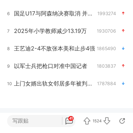
国足U17与阿森纳决赛取消 并列冠军
1993274
6
2025年小学教师减少13.19万
1930706
7
王艺迪2-4不敌张本美和止步4强
1865490
8
以军士兵把枪口对准中国记者
1803837
9
上门女婿出轨女邻居多年被判重婚罪
1787884
10
41
写跟贴
1524