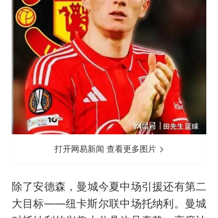
打开网易新闻 查看更多图片
除了安德森，曼城今夏中场引援还有第二
大目标——纽卡斯尔联中场托纳利。曼城