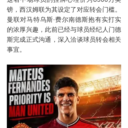
镑，西汉姆联为其设定了对应转会门槛。
曼联对马特乌斯·费尔南德斯抱有实打实
的浓厚兴趣，此前已经与球员经纪人门德
斯完成正式沟通，深入洽谈球员转会相关
事宜。