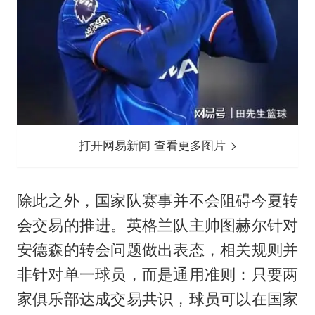
打开网易新闻 查看更多图片
除此之外，国家队赛事并不会阻碍今夏转
会交易的推进。英格兰队主帅图赫尔针对
安德森的转会问题做出表态，相关规则并
非针对单一球员，而是通用准则：只要两
家俱乐部达成交易共识，球员可以在国家