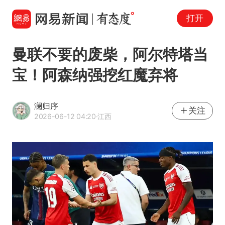
打开
曼联不要的废柴，阿尔特塔当
宝！阿森纳强挖红魔弃将
澜归序
关注
2026-06-12 04:20
·江西