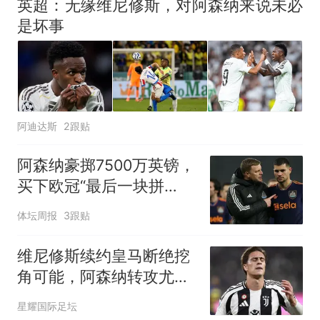
英超：无缘维尼修斯，对阿森纳来说未必
平衡啊
是坏事
阿迪达斯
2跟贴
阿森纳豪掷7500万英镑，
买下欧冠“最后一块拼
图”？
体坛周报
3跟贴
维尼修斯续约皇马断绝挖
角可能，阿森纳转攻尤文
天才伊尔迪兹
星耀国际足坛