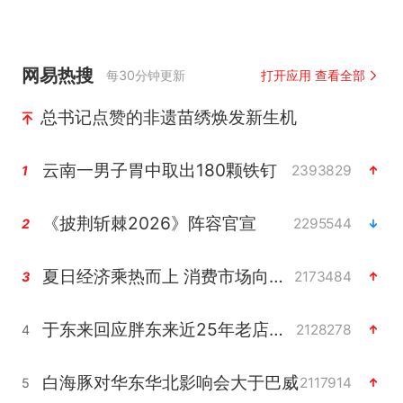
网易热搜
每30分钟更新
打开应用 查看全部
总书记点赞的非遗苗绣焕发新生机
云南一男子胃中取出180颗铁钉
2393829
1
《披荆斩棘2026》阵容官宣
2295544
2
夏日经济乘热而上 消费市场向新而行
2173484
3
于东来回应胖东来近25年老店年底关闭
2128278
4
白海豚对华东华北影响会大于巴威
2117914
5