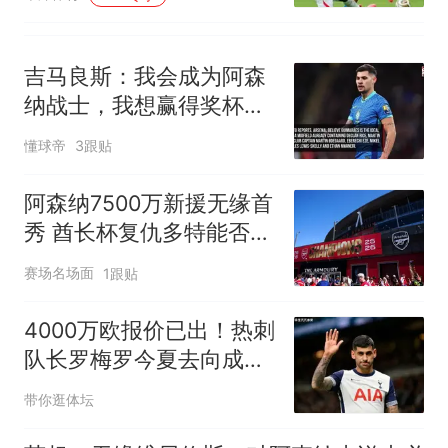
吉马良斯：我会成为阿森
纳战士，我想赢得奖杯，
我想创造历史
懂球帝
3跟贴
阿森纳7500万新援无缘首
秀 酋长杯复仇多特能否一
雪前耻？
赛场名场面
1跟贴
4000万欧报价已出！热刺
队长罗梅罗今夏去向成谜
热刺这个夏天忙得像什么
带你逛体坛
似的，买买买，可问题来
了——钱花出去了，账得