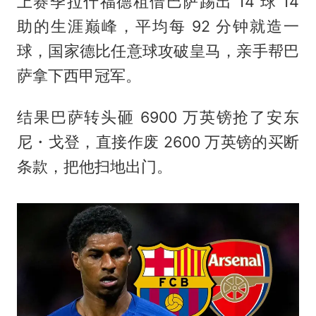
上赛季拉什福德租借巴萨踢出 14 球 14
助的生涯巅峰，平均每 92 分钟就造一
球，国家德比任意球攻破皇马，亲手帮巴
萨拿下西甲冠军。
结果巴萨转头砸 6900 万英镑抢了安东
尼・戈登，直接作废 2600 万英镑的买断
条款，把他扫地出门。