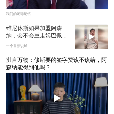
我们的足球记忆
维尼休斯如果加盟阿森
纳，会不会重走姆巴佩的
路？
一个香蕉说球
淇言万物：修斯要的签字费该不该给，阿
森纳能得到他吗？