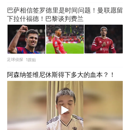
巴萨相信签罗德里是时间问题！曼联愿留
下拉什福德！巴黎谈判费兰
足球侦探
1跟贴
阿森纳签维尼休斯得下多大的血本？！