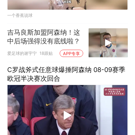
一个香蕉说球
吉马良斯加盟阿森纳！这
中后场强得没有底线啦？
爱足球的谢宇宁
18跟贴
APP专享
C罗战斧式任意球爆捶阿森纳 08-09赛季
欧冠半决赛次回合