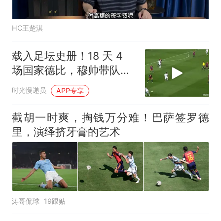
HC王楚淇
载入足坛史册！18 天 4
场国家德比，穆帅带队冲
破巴萨垄断
时光慢递员
APP专享
截胡一时爽，掏钱万分难！巴萨签罗德
里，演绎挤牙膏的艺术
涛哥侃球
19跟贴