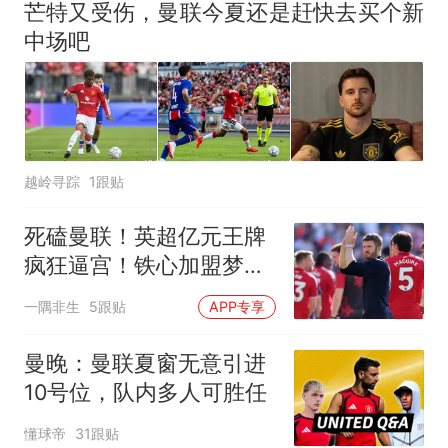
芒特又受伤，曼联今夏还是赶快去买个新
中场吧
越岭寻踪
1跟贴
死磕曼联！英超亿元王牌
疯狂逼宫！铁心加盟梦剧
场
一隅非生
5跟贴
APP专享
曼晚：曼联夏窗无意引进
10号位，队内多人可胜任
懂球帝
31跟贴