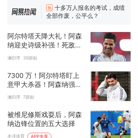
全部作废，公平么？
全球唯一没有法定首都的国
新
家，刚改国名，总统就邀请中
国大使骑行绕了几乎整个国境
视频丨只要一枚命中就能让航
线一圈，还曾两次到中国寻根
母瘫痪 轰-6J实力有多强？
阿尔特塔天降大礼！阿森
5万的小车卖不动，40万以上
纳迎史诗级补强！死敌王
的抢着买
牌主动示好
澜归序
39跟贴
空调24小时开着反而更省电？
电力部门回应
7300 万！阿尔特塔盯上
大雨将至一家老小6分钟抢收完
意甲大杀器！阿森纳强攻
1千斤稻谷
国米神锋
十多万人报名的考试，成绩
热
澜归序
7跟贴
全部作废，公平么？
被维尼修斯戏耍后，阿森
纳边锋位置的五大选择
本泽体育
APP专享