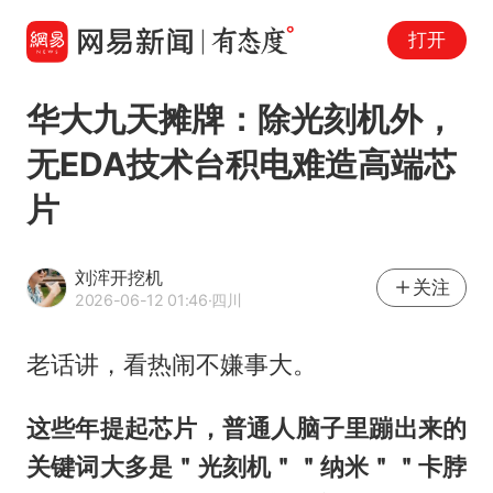
打开
华大九天摊牌：除光刻机外，
无EDA技术台积电难造高端芯
片
刘浶开挖机
关注
2026-06-12 01:46
·四川
老话讲，看热闹不嫌事大。
这些年提起芯片，普通人脑子里蹦出来的
关键词大多是＂光刻机＂＂纳米＂＂卡脖