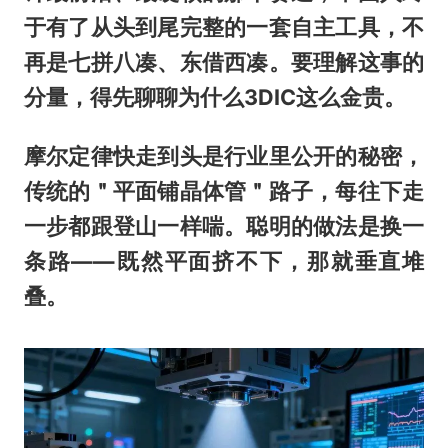
于有了从头到尾完整的一套自主工具，不
再是七拼八凑、东借西凑。要理解这事的
分量，得先聊聊为什么3DIC这么金贵。
摩尔定律快走到头是行业里公开的秘密，
传统的＂平面铺晶体管＂路子，每往下走
一步都跟登山一样喘。聪明的做法是换一
条路——既然平面挤不下，那就垂直堆
叠。